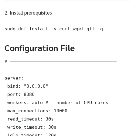
2. Install prerequisites
sudo dnf install -y curl wget git jq
Configuration File
# ═══════════════════════════════════════

server:

 bind: "0.0.0.0"

 port: 8080

 workers: auto # = number of CPU cores

 max_connections: 10000

 read_timeout: 30s

 write_timeout: 30s

 idle_timeout: 120s
