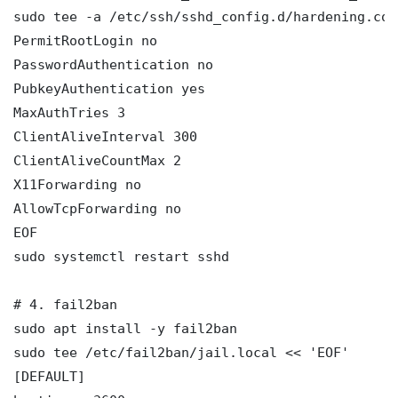
sudo tee -a /etc/ssh/sshd_config.d/hardening.con
PermitRootLogin no

PasswordAuthentication no

PubkeyAuthentication yes

MaxAuthTries 3

ClientAliveInterval 300

ClientAliveCountMax 2

X11Forwarding no

AllowTcpForwarding no

EOF

sudo systemctl restart sshd

# 4. fail2ban

sudo apt install -y fail2ban

sudo tee /etc/fail2ban/jail.local << 'EOF'

[DEFAULT]
