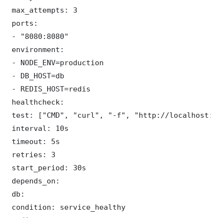
 max_attempts: 3

 ports:

 - "8080:8080"

 environment:

 - NODE_ENV=production

 - DB_HOST=db

 - REDIS_HOST=redis

 healthcheck:

 test: ["CMD", "curl", "-f", "http://localhost:8
 interval: 10s

 timeout: 5s

 retries: 3

 start_period: 30s

 depends_on:

 db:

 condition: service_healthy
