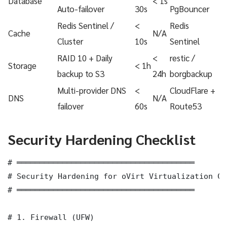
Database
< 1s
Auto-failover
30s
PgBouncer
Redis Sentinel /
<
Redis
Cache
N/A
Cluster
10s
Sentinel
RAID 10 + Daily
<
restic /
Storage
< 1h
backup to S3
24h
borgbackup
Multi-provider DNS
<
CloudFlare +
DNS
N/A
failover
60s
Route53
Security Hardening Checklist
# ═══════════════════════════════════════

# Security Hardening for oVirt Virtualization CI
# ═══════════════════════════════════════

# 1. Firewall (UFW)
