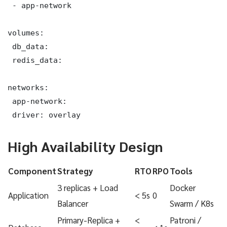
 - app-network

volumes:

 db_data:

 redis_data:

networks:

 app-network:

 driver: overlay
High Availability Design
Component
Strategy
RTO
RPO
Tools
3 replicas + Load
Docker
Application
< 5s
0
Balancer
Swarm / K8s
Primary-Replica +
<
Patroni /