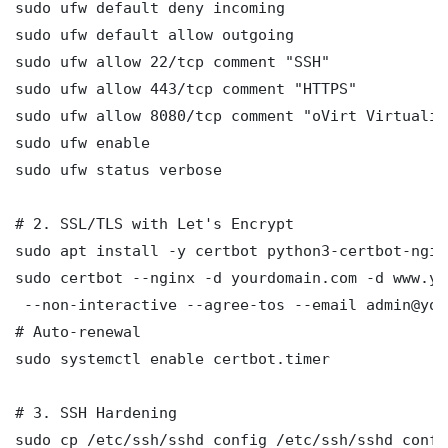
sudo ufw default deny incoming

sudo ufw default allow outgoing

sudo ufw allow 22/tcp comment "SSH"

sudo ufw allow 443/tcp comment "HTTPS"

sudo ufw allow 8080/tcp comment "oVirt Virtualiz
sudo ufw enable

sudo ufw status verbose

# 2. SSL/TLS with Let's Encrypt

sudo apt install -y certbot python3-certbot-nginx
sudo certbot --nginx -d yourdomain.com -d www.yo
 --non-interactive --agree-tos --email admin@you
# Auto-renewal

sudo systemctl enable certbot.timer

# 3. SSH Hardening

sudo cp /etc/ssh/sshd_config /etc/ssh/sshd_config