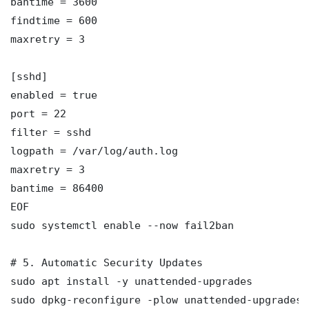
bantime = 3600

findtime = 600

maxretry = 3

[sshd]

enabled = true

port = 22

filter = sshd

logpath = /var/log/auth.log

maxretry = 3

bantime = 86400

EOF

sudo systemctl enable --now fail2ban

# 5. Automatic Security Updates

sudo apt install -y unattended-upgrades

sudo dpkg-reconfigure -plow unattended-upgrades
