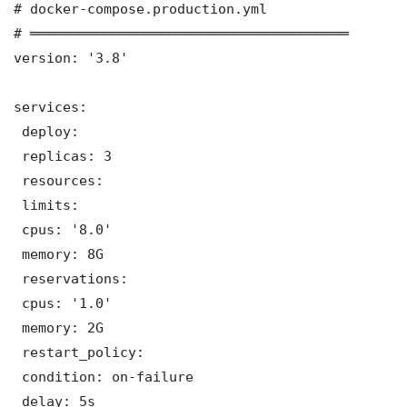
# docker-compose.production.yml

# ═══════════════════════════════════════

version: '3.8'

services:

 deploy:

 replicas: 3

 resources:

 limits:

 cpus: '8.0'

 memory: 8G

 reservations:

 cpus: '1.0'

 memory: 2G

 restart_policy:

 condition: on-failure

 delay: 5s
