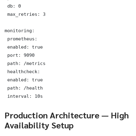
 db: 0

 max_retries: 3

monitoring:

 prometheus:

 enabled: true

 port: 9090

 path: /metrics

 healthcheck:

 enabled: true

 path: /health

 interval: 10s
Production Architecture — High
Availability Setup