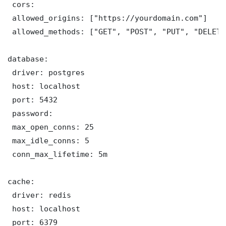
 cors:

 allowed_origins: ["https://yourdomain.com"]

 allowed_methods: ["GET", "POST", "PUT", "DELETE"
database:

 driver: postgres

 host: localhost

 port: 5432

 password: 

 max_open_conns: 25

 max_idle_conns: 5

 conn_max_lifetime: 5m

cache:

 driver: redis

 host: localhost

 port: 6379
