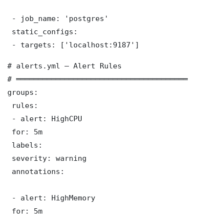
 - job_name: 'postgres'

 static_configs:

 - targets: ['localhost:9187']
# alerts.yml — Alert Rules

# ═══════════════════════════════════════

groups:

 rules:

 - alert: HighCPU

 for: 5m

 labels:

 severity: warning

 annotations:

 - alert: HighMemory

 for: 5m
