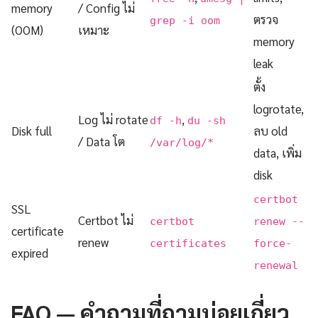
memory
/ Config ไม่
ตรวจ
grep -i oom
(OOM)
เหมาะ
memory
leak
ตั้ง
logrotate,
Log ไม่ rotate
,
df -h
du -sh
Disk full
ลบ old
/ Data โต
/var/log/*
data, เพิ่ม
disk
certbot
SSL
Certbot ไม่
certbot
renew --
certificate
renew
certificates
force-
expired
renewal
FAQ — คำถามที่ถามบ่อยเกี่ยว