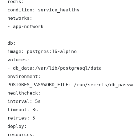
 redis:

 condition: service_healthy

 networks:

 - app-network

 db:

 image: postgres:16-alpine

 volumes:

 - db_data:/var/lib/postgresql/data

 environment:

 POSTGRES_PASSWORD_FILE: /run/secrets/db_password
 healthcheck:

 interval: 5s

 timeout: 3s

 retries: 5

 deploy:

 resources:
