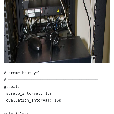
# prometheus.yml

# ═══════════════════════════════════════

global:

 scrape_interval: 15s

 evaluation_interval: 15s

rule_files:
