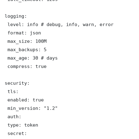
logging:

 level: info # debug, info, warn, error

 format: json

 max_size: 100M

 max_backups: 5

 max_age: 30 # days

 compress: true

security:

 tls:

 enabled: true

 min_version: "1.2"

 auth:

 type: token

 secret: 
