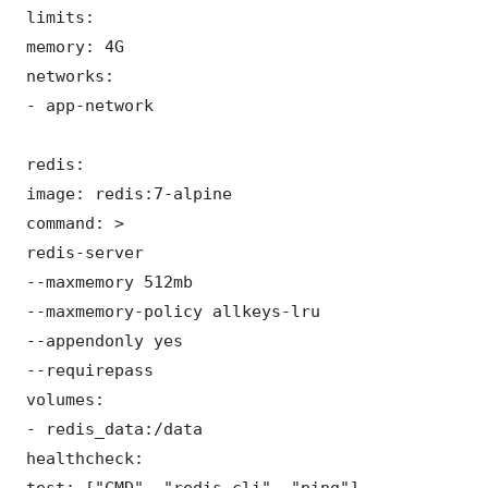
 limits:

 memory: 4G

 networks:

 - app-network

 redis:

 image: redis:7-alpine

 command: >

 redis-server

 --maxmemory 512mb

 --maxmemory-policy allkeys-lru

 --appendonly yes

 --requirepass 

 volumes:

 - redis_data:/data

 healthcheck:

 test: ["CMD", "redis-cli", "ping"]
