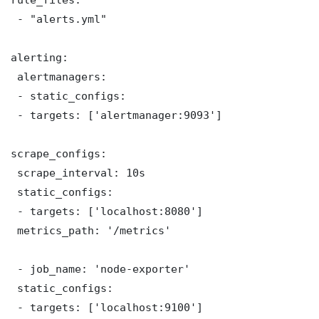
 - "alerts.yml"

alerting:

 alertmanagers:

 - static_configs:

 - targets: ['alertmanager:9093']

scrape_configs:

 scrape_interval: 10s

 static_configs:

 - targets: ['localhost:8080']

 metrics_path: '/metrics'

 - job_name: 'node-exporter'

 static_configs:

 - targets: ['localhost:9100']
