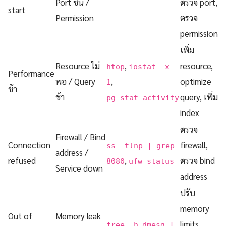
Port ชน /
ตรวจ port,
start
Permission
ตรวจ
permission
เพิ่ม
Resource ไม่
,
resource,
htop
iostat -x
Performance
พอ / Query
,
optimize
1
ช้า
ช้า
query, เพิ่ม
pg_stat_activity
index
ตรวจ
Firewall / Bind
Connection
firewall,
ss -tlnp | grep
address /
refused
,
ตรวจ bind
8080
ufw status
Service down
address
ปรับ
memory
Out of
Memory leak
,
limits,
free -h
dmesg |