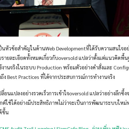
ป็นหัวข้อสำคัญในด้านWeb Developmentที่ได้รับความสนใจอย
รายละเอียดทั้งหมดเกี่ยวกับoversold แปลว่าตั้งแต่แนวคิดพื
งานจริงในระบบ Production พร้อมตัวอย่างคำสั่งและ Configu
มถึง Best Practices ที่ได้จากประสบการณ์การทำงานจริง
ปลี่ยนแปลงอย่างรวดเร็วการเข้าใจoversold แปลว่าอย่างลึกซึ้ง
์ใช้ได้อย่างมีประสิทธิภาพไม่ว่าจะเป็นการพัฒนาระบบใหม่ห
ีขึ้น
s CMS Audit Trail Logging | SiamCafe Blog
·
อ่านเพิ่ม: หูฟัง i