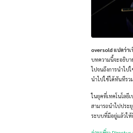
oversold แปลว่า
เ
บทความนี้จะอธิบาย
ไปจนถึงการนำไปใช้
นำไปใช้ได้ทันทีรว
ในยุคที่เทคโนโลยีเ
สามารถนำไปประยุกต
ระบบที่มีอยู่แล้วให้ด
อ่านเพิ่ม: Directu