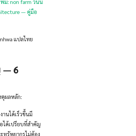
พิ่ม: non farm วันนี้
itecture — คู่มือ
 manhwa แปลไทย
 — 6
หตุผลหลัก:
ได้เร็วขึ้นมี
อได้เปรียบที่สำคัญ
ะทรัพยากรไม่ต้อง