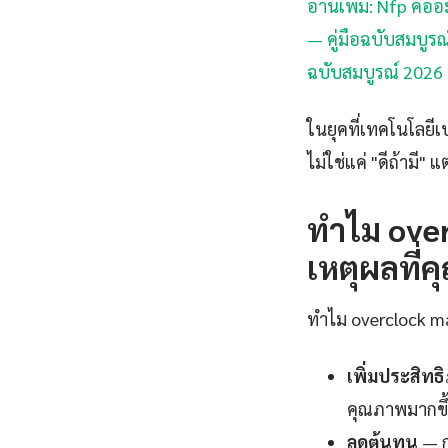
อ่านเพิ่ม: Nfp คือ
— คู่มือฉบับสมบูรณ
ฉบับสมบูรณ์ 2026 
ในยุคที่เทคโนโลยีเ
ไม่ใช่แค่ "ดีถ้ามี"
ทำไม ove
เหตุผลที่คุ
ทำไม overclock ma
เพิ่มประสิท
คุณภาพมากขึ้
ลดต้นทุน
— ก