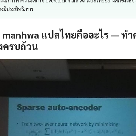
การณ์การทำความเข้าใจ overclock manhwa แปลไทยอย่างลึกซึ้งจะช
่างมีประสิทธิภาพ
k manhwa แปลไทยคืออะไร — ทำ
างครบถ้วน