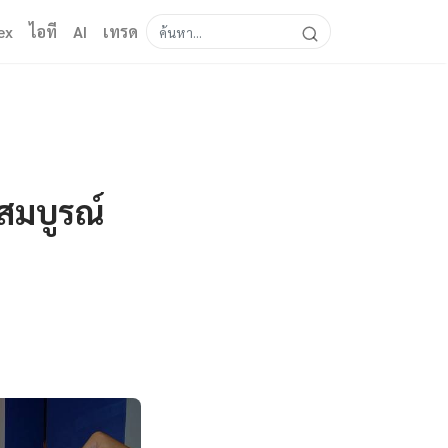
ex
ไอที
AI
เทรด
สมบูรณ์