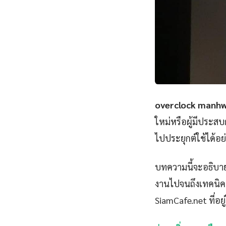
overclock manh
ใหม่หรือผู้มีประส
ไปประยุกต์ใช้ได้อย
บทความนี้จะอธิบา
งานไปจนถึงเทคนิคขั
SiamCafe.net ที่อยู