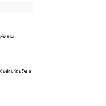
ญติดตาม
่ซับซ้อนก่อนวัดผล