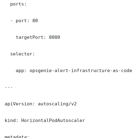
  ports:

  - port: 80

    targetPort: 8080

  selector:

    app: opsgenie-alert-infrastructure-as-code

---

apiVersion: autoscaling/v2

kind: HorizontalPodAutoscaler

metadata:
