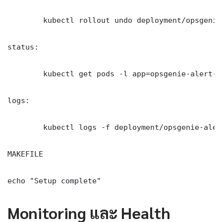
	kubectl rollout undo deployment/opsgenie-alert-infrastructure-as-code -n production

status:

	kubectl get pods -l app=opsgenie-alert-infrastructure-as-code -n production -o wide

logs:

	kubectl logs -f deployment/opsgenie-alert-infrastructure-as-code -n production --tail=100

MAKEFILE

echo "Setup complete"
Monitoring และ Health