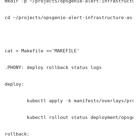
mkdir -p ~/projects/opsgenie-alert-infrastructur
cd ~/projects/opsgenie-alert-infrastructure-as-co
cat > Makefile <<'MAKEFILE'

.PHONY: deploy rollback status logs

deploy:

	kubectl apply -k manifests/overlays/production/

	kubectl rollout status deployment/opsgenie-alert-infrastructure-as-code -n production --timeout=300s

rollback:
