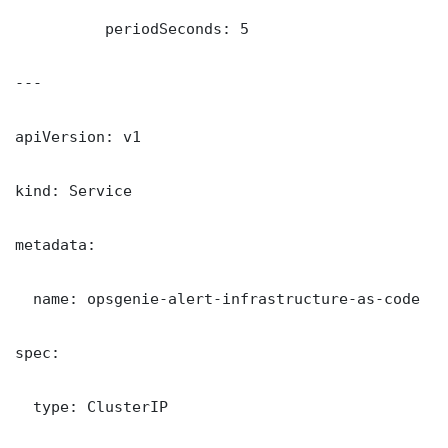
          periodSeconds: 5

---

apiVersion: v1

kind: Service

metadata:

  name: opsgenie-alert-infrastructure-as-code

spec:

  type: ClusterIP
