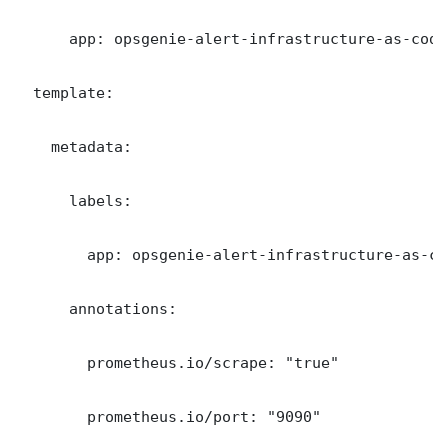
      app: opsgenie-alert-infrastructure-as-code

  template:

    metadata:

      labels:

        app: opsgenie-alert-infrastructure-as-cod
      annotations:

        prometheus.io/scrape: "true"

        prometheus.io/port: "9090"
