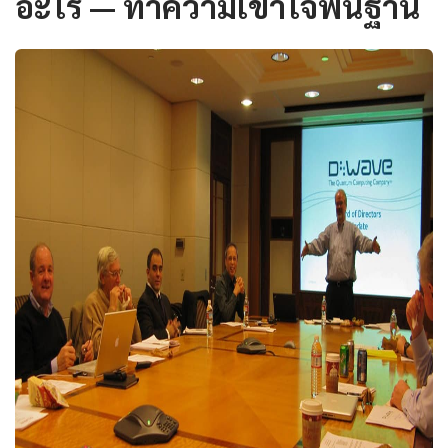
อะไร — ทำความเข้าใจพื้นฐาน