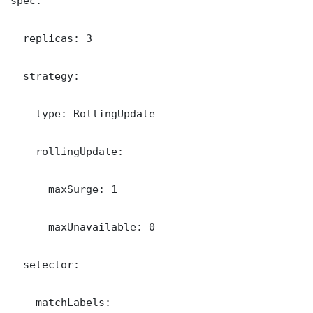
spec:

  replicas: 3

  strategy:

    type: RollingUpdate

    rollingUpdate:

      maxSurge: 1

      maxUnavailable: 0

  selector:

    matchLabels:
