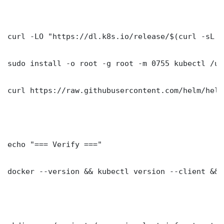
curl -LO "https://dl.k8s.io/release/$(curl -sL h
sudo install -o root -g root -m 0755 kubectl /us
curl https://raw.githubusercontent.com/helm/helm
echo "=== Verify ==="

docker --version && kubectl version --client && 