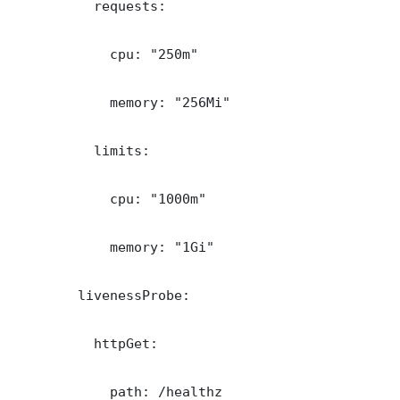
          requests:

            cpu: "250m"

            memory: "256Mi"

          limits:

            cpu: "1000m"

            memory: "1Gi"

        livenessProbe:

          httpGet:

            path: /healthz
