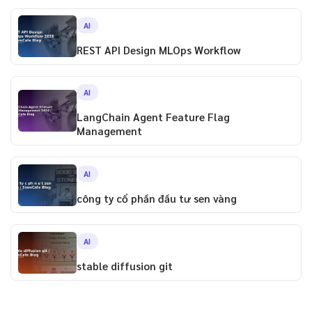
AI
REST API Design MLOps Workflow
AI
LangChain Agent Feature Flag
Management
AI
công ty cổ phần đầu tư sen vàng
AI
stable diffusion git