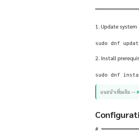
══════════
1. Update system
sudo dnf updat
2. Install prerequi
sudo dnf insta
แนะนำเพิ่มเติม —
ค
Configurat
# ════════════