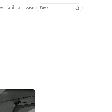
ex
ไอที
AI
เทรด