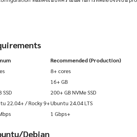
quirements
imum
Recommended (Production)
es
8+ cores
16+ GB
B SSD
200+ GB NVMe SSD
tu 22.04+ / Rocky 9+
Ubuntu 24.04 LTS
Mbps
1 Gbps+
Ubuntu/Debian