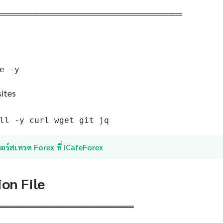
═════════════════════════════
e -y
sites
ll -y curl wget git jq
อร์สเทรด Forex ที่ iCafeForex
ion File
═══════════════════════════
