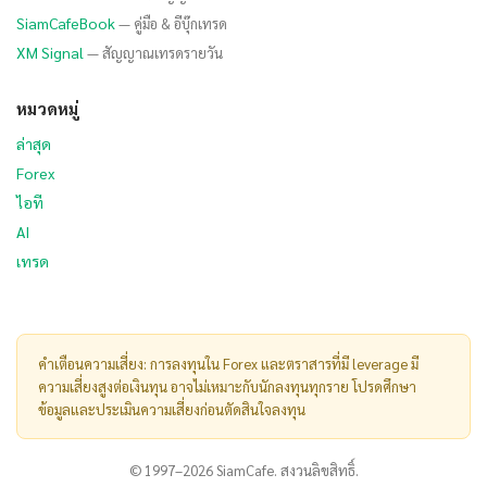
SiamCafeBook
— คู่มือ & อีบุ๊กเทรด
XM Signal
— สัญญาณเทรดรายวัน
หมวดหมู่
ล่าสุด
Forex
ไอที
AI
เทรด
คำเตือนความเสี่ยง: การลงทุนใน Forex และตราสารที่มี leverage มี
ความเสี่ยงสูงต่อเงินทุน อาจไม่เหมาะกับนักลงทุนทุกราย โปรดศึกษา
ข้อมูลและประเมินความเสี่ยงก่อนตัดสินใจลงทุน
© 1997–2026 SiamCafe. สงวนลิขสิทธิ์.