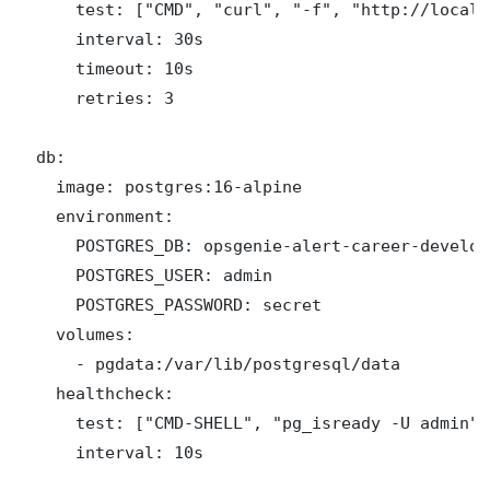
      test: ["CMD", "curl", "-f", "http://localh
      interval: 30s

      timeout: 10s

      retries: 3

  db:

    image: postgres:16-alpine

    environment:

      POSTGRES_DB: opsgenie-alert-career-develop
      POSTGRES_USER: admin

      POSTGRES_PASSWORD: secret

    volumes:

      - pgdata:/var/lib/postgresql/data

    healthcheck:

      test: ["CMD-SHELL", "pg_isready -U admin"]

      interval: 10s
