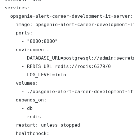
services:

  opsgenie-alert-career-development-it-server:

    image: opsgenie-alert-career-development-it/
    ports:

      - "8080:8080"

    environment:

      - DATABASE_URL=postgresql://admin:secret@d
      - REDIS_URL=redis://redis:6379/0

      - LOG_LEVEL=info

    volumes:

      - ./opsgenie-alert-career-development-it-d
    depends_on:

      - db

      - redis

    restart: unless-stopped

    healthcheck:
