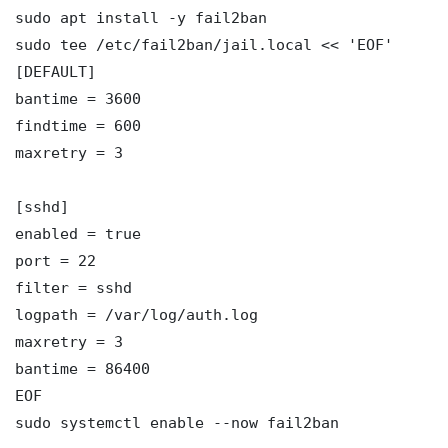
sudo apt install -y fail2ban

sudo tee /etc/fail2ban/jail.local << 'EOF'

[DEFAULT]

bantime = 3600

findtime = 600

maxretry = 3

[sshd]

enabled = true

port = 22

filter = sshd

logpath = /var/log/auth.log

maxretry = 3

bantime = 86400

EOF

sudo systemctl enable --now fail2ban
