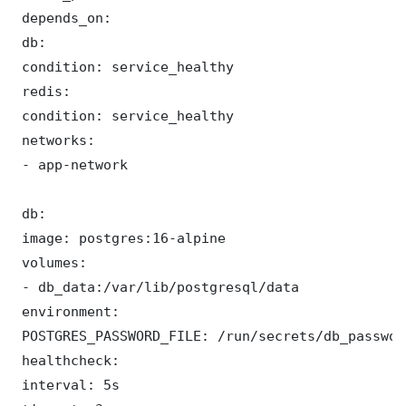
 depends_on:

 db:

 condition: service_healthy

 redis:

 condition: service_healthy

 networks:

 - app-network

 db:

 image: postgres:16-alpine

 volumes:

 - db_data:/var/lib/postgresql/data

 environment:

 POSTGRES_PASSWORD_FILE: /run/secrets/db_password
 healthcheck:

 interval: 5s
