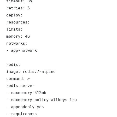
 timeout: 3s

 retries: 5

 deploy:

 resources:

 limits:

 memory: 4G

 networks:

 - app-network

 redis:

 image: redis:7-alpine

 command: >

 redis-server

 --maxmemory 512mb

 --maxmemory-policy allkeys-lru

 --appendonly yes

 --requirepass 
