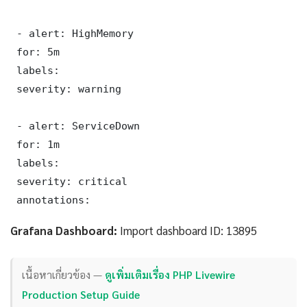
 - alert: HighMemory

 for: 5m

 labels:

 severity: warning

 - alert: ServiceDown

 for: 1m

 labels:

 severity: critical

 annotations:
Grafana Dashboard:
Import dashboard ID: 13895
เนื้อหาเกี่ยวข้อง —
ดูเพิ่มเติมเรื่อง PHP Livewire
Production Setup Guide