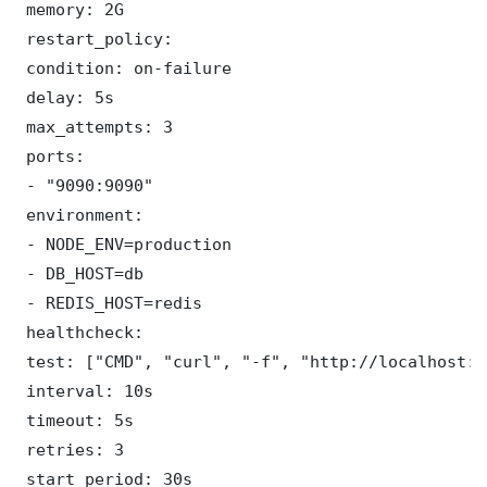
 memory: 2G

 restart_policy:

 condition: on-failure

 delay: 5s

 max_attempts: 3

 ports:

 - "9090:9090"

 environment:

 - NODE_ENV=production

 - DB_HOST=db

 - REDIS_HOST=redis

 healthcheck:

 test: ["CMD", "curl", "-f", "http://localhost:9
 interval: 10s

 timeout: 5s

 retries: 3

 start_period: 30s
