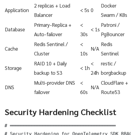
2 replicas + Load
Docker
Application
< 5s
0
Balancer
Swarm / K8s
Primary-Replica +
<
Patroni /
Database
< 1s
Auto-failover
30s
PgBouncer
Redis Sentinel /
<
Redis
Cache
N/A
Cluster
10s
Sentinel
RAID 10 + Daily
<
restic /
Storage
< 1h
backup to S3
24h
borgbackup
Multi-provider DNS
<
CloudFlare +
DNS
N/A
failover
60s
Route53
Security Hardening Checklist
# ═══════════════════════════════════════

# Security Hardening for OpenTelemetry SDK RBAC 