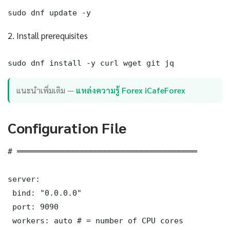
sudo dnf update -y
2. Install prerequisites
sudo dnf install -y curl wget git jq
แนะนำเพิ่มเติม —
แหล่งความรู้ Forex iCafeForex
Configuration File
# ═══════════════════════════════════════

server:

 bind: "0.0.0.0"

 port: 9090

 workers: auto # = number of CPU cores
