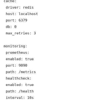
cache:

 driver: redis

 host: localhost

 port: 6379

 db: 0

 max_retries: 3

monitoring:

 prometheus:

 enabled: true

 port: 9090

 path: /metrics

 healthcheck:

 enabled: true

 path: /health

 interval: 10s