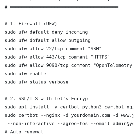
# ═══════════════════════════════════════

# 1. Firewall (UFW)

sudo ufw default deny incoming

sudo ufw default allow outgoing

sudo ufw allow 22/tcp comment "SSH"

sudo ufw allow 443/tcp comment "HTTPS"

sudo ufw allow 9090/tcp comment "OpenTelemetry S
sudo ufw enable

sudo ufw status verbose

# 2. SSL/TLS with Let's Encrypt

sudo apt install -y certbot python3-certbot-nginx
sudo certbot --nginx -d yourdomain.com -d www.yo
 --non-interactive --agree-tos --email admin@you
# Auto-renewal
