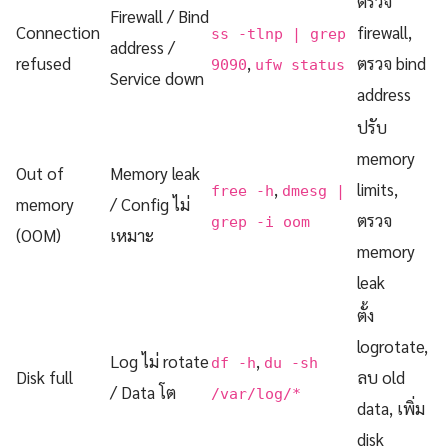
ตรวจ
Firewall / Bind
Connection
firewall,
ss -tlnp | grep
address /
refused
,
ตรวจ bind
9090
ufw status
Service down
address
ปรับ
memory
Out of
Memory leak
,
limits,
free -h
dmesg |
memory
/ Config ไม่
ตรวจ
grep -i oom
(OOM)
เหมาะ
memory
leak
ตั้ง
logrotate,
Log ไม่ rotate
,
df -h
du -sh
Disk full
ลบ old
/ Data โต
/var/log/*
data, เพิ่ม
disk