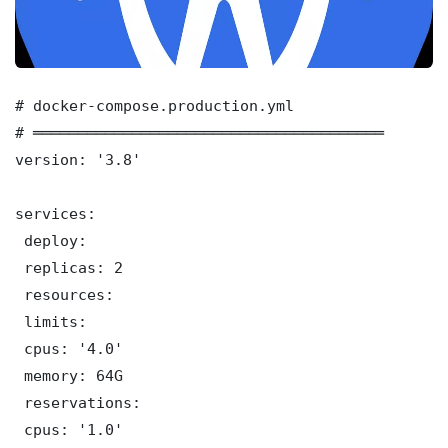
# docker-compose.production.yml

# ═══════════════════════════════════════

version: '3.8'

services:

 deploy:

 replicas: 2

 resources:

 limits:

 cpus: '4.0'

 memory: 64G

 reservations:

 cpus: '1.0'
