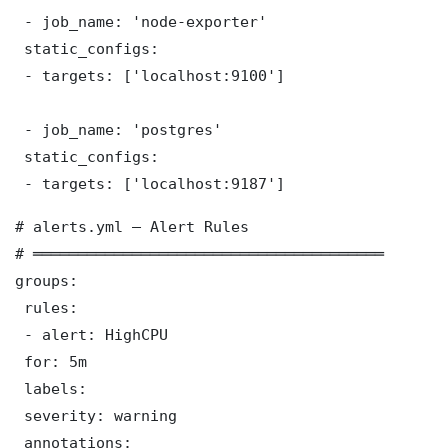
 - job_name: 'node-exporter'

 static_configs:

 - targets: ['localhost:9100']

 - job_name: 'postgres'

 static_configs:

 - targets: ['localhost:9187']
# alerts.yml — Alert Rules

# ═══════════════════════════════════════

groups:

 rules:

 - alert: HighCPU

 for: 5m

 labels:

 severity: warning

 annotations:
