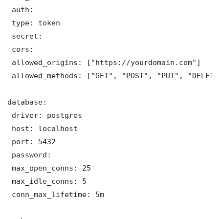
 auth:

 type: token

 secret: 

 cors:

 allowed_origins: ["https://yourdomain.com"]

 allowed_methods: ["GET", "POST", "PUT", "DELETE"
database:

 driver: postgres

 host: localhost

 port: 5432

 password: 

 max_open_conns: 25

 max_idle_conns: 5

 conn_max_lifetime: 5m
