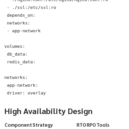
 - ./ssl:/etc/ssl:ro

 depends_on:

 networks:

 - app-network

volumes:

 db_data:

 redis_data:

networks:

 app-network:

 driver: overlay
High Availability Design
Component
Strategy
RTO
RPO
Tools