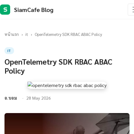
SiamCafe Blog
S
หน้าแรก
›
it
›
OpenTelemetry SDK RBAC ABAC Policy
IT
OpenTelemetry SDK RBAC ABAC
Policy
อ.บอม
28 May 2026