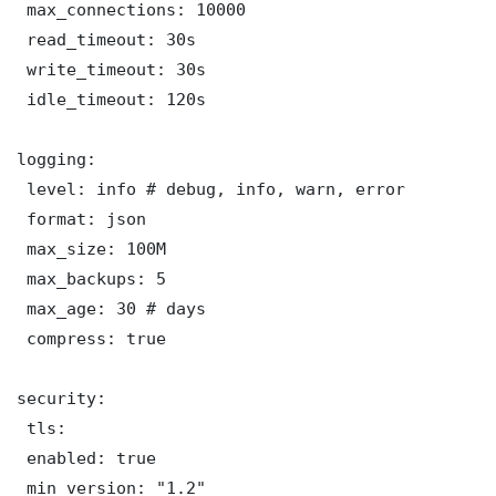
 max_connections: 10000

 read_timeout: 30s

 write_timeout: 30s

 idle_timeout: 120s

logging:

 level: info # debug, info, warn, error

 format: json

 max_size: 100M

 max_backups: 5

 max_age: 30 # days

 compress: true

security:

 tls:

 enabled: true

 min_version: "1.2"
