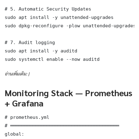
# 5. Automatic Security Updates

sudo apt install -y unattended-upgrades

sudo dpkg-reconfigure -plow unattended-upgrades

# 7. Audit logging

sudo apt install -y auditd

sudo systemctl enable --now auditd
อ่านเพิ่มเติม: |
Monitoring Stack — Prometheus
+ Grafana
# prometheus.yml

# ═══════════════════════════════════════

global:
