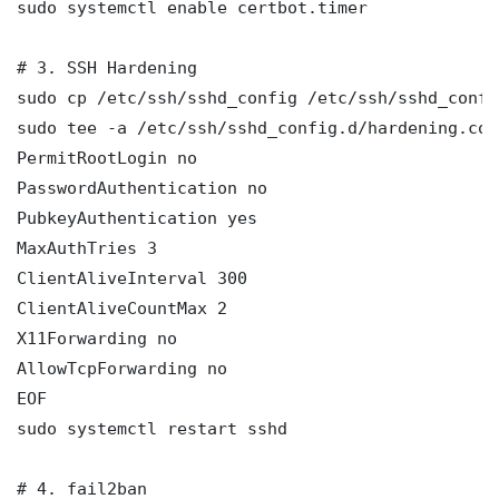
sudo systemctl enable certbot.timer

# 3. SSH Hardening

sudo cp /etc/ssh/sshd_config /etc/ssh/sshd_config
sudo tee -a /etc/ssh/sshd_config.d/hardening.con
PermitRootLogin no

PasswordAuthentication no

PubkeyAuthentication yes

MaxAuthTries 3

ClientAliveInterval 300

ClientAliveCountMax 2

X11Forwarding no

AllowTcpForwarding no

EOF

sudo systemctl restart sshd

# 4. fail2ban
