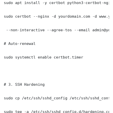
sudo apt install -y certbot python3-certbot-nginx
sudo certbot --nginx -d yourdomain.com -d www.yo
 --non-interactive --agree-tos --email admin@you
# Auto-renewal

sudo systemctl enable certbot.timer

# 3. SSH Hardening

sudo cp /etc/ssh/sshd_config /etc/ssh/sshd_config
sudo tee -a /etc/ssh/sshd_config.d/hardening.con