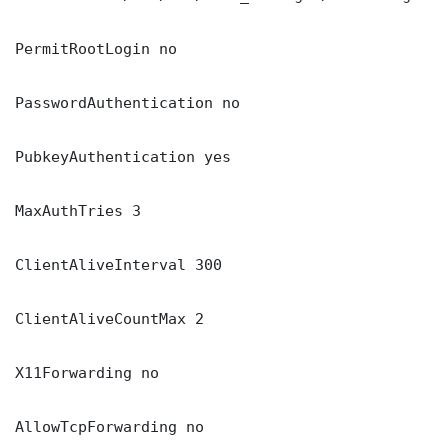
PermitRootLogin no

PasswordAuthentication no

PubkeyAuthentication yes

MaxAuthTries 3

ClientAliveInterval 300

ClientAliveCountMax 2

X11Forwarding no

AllowTcpForwarding no
