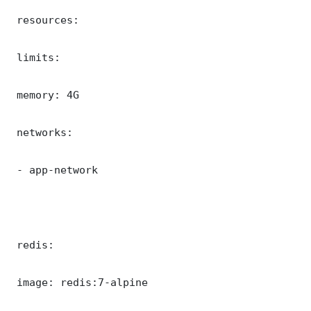
 resources:

 limits:

 memory: 4G

 networks:

 - app-network

 redis:

 image: redis:7-alpine
