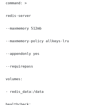
 command: >

 redis-server

 --maxmemory 512mb

 --maxmemory-policy allkeys-lru

 --appendonly yes

 --requirepass 

 volumes:

 - redis_data:/data

 healthcheck:
