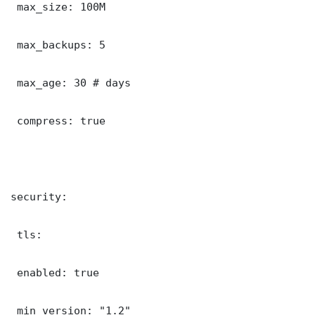
 max_size: 100M

 max_backups: 5

 max_age: 30 # days

 compress: true

security:

 tls:

 enabled: true

 min_version: "1.2"
