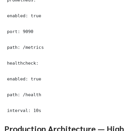
 enabled: true

 port: 9090

 path: /metrics

 healthcheck:

 enabled: true

 path: /health

 interval: 10s
Production Architecture — High