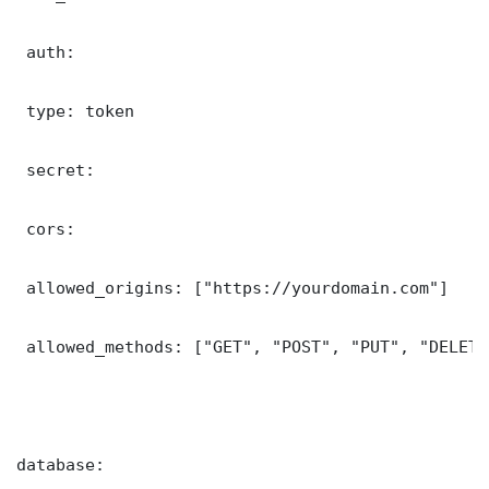
 auth:

 type: token

 secret: 

 cors:

 allowed_origins: ["https://yourdomain.com"]

 allowed_methods: ["GET", "POST", "PUT", "DELETE"
database:
