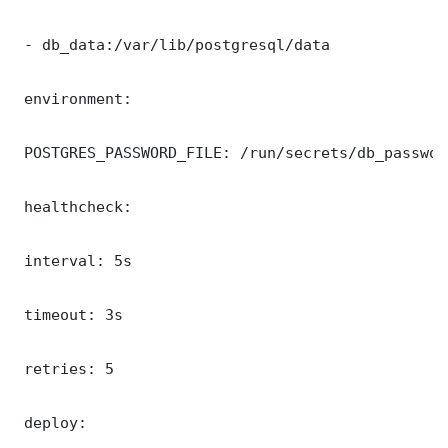
 - db_data:/var/lib/postgresql/data

 environment:

 POSTGRES_PASSWORD_FILE: /run/secrets/db_password
 healthcheck:

 interval: 5s

 timeout: 3s

 retries: 5

 deploy:
