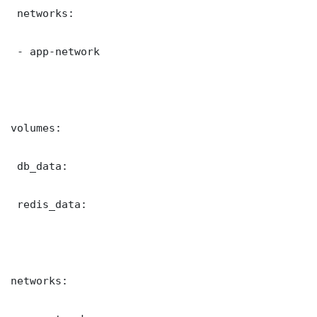
 networks:

 - app-network

volumes:

 db_data:

 redis_data:

networks:
