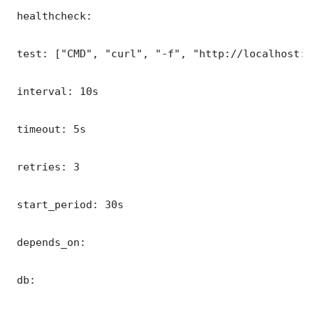
 healthcheck:

 test: ["CMD", "curl", "-f", "http://localhost:8
 interval: 10s

 timeout: 5s

 retries: 3

 start_period: 30s

 depends_on:

 db:
