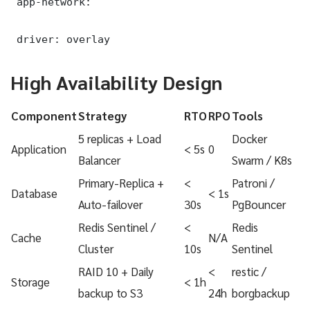
 app-network:

 driver: overlay
High Availability Design
Component
Strategy
RTO
RPO
Tools
5 replicas + Load
Docker
Application
< 5s
0
Balancer
Swarm / K8s
Primary-Replica +
<
Patroni /
Database
< 1s
Auto-failover
30s
PgBouncer
Redis Sentinel /
<
Redis
Cache
N/A
Cluster
10s
Sentinel
RAID 10 + Daily
<
restic /
Storage
< 1h
backup to S3
24h
borgbackup