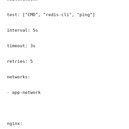
 test: ["CMD", "redis-cli", "ping"]

 interval: 5s

 timeout: 3s

 retries: 5

 networks:

 - app-network

 nginx:
