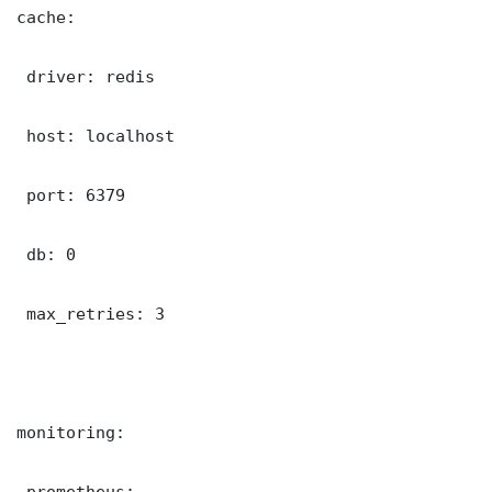
cache:

 driver: redis

 host: localhost

 port: 6379

 db: 0

 max_retries: 3

monitoring:

 prometheus:
