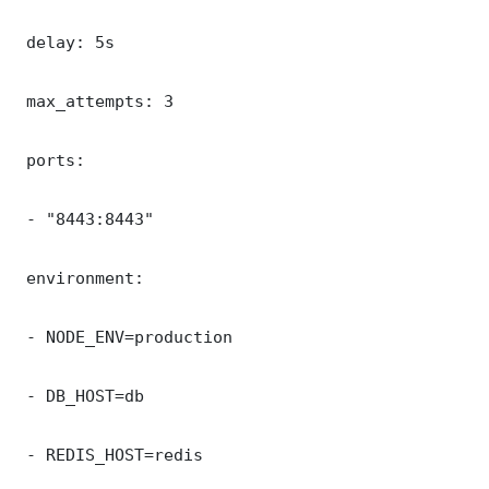
 delay: 5s

 max_attempts: 3

 ports:

 - "8443:8443"

 environment:

 - NODE_ENV=production

 - DB_HOST=db

 - REDIS_HOST=redis
