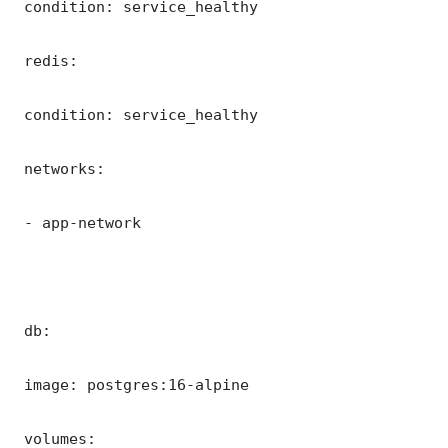
 condition: service_healthy

 redis:

 condition: service_healthy

 networks:

 - app-network

 db:

 image: postgres:16-alpine

 volumes:
