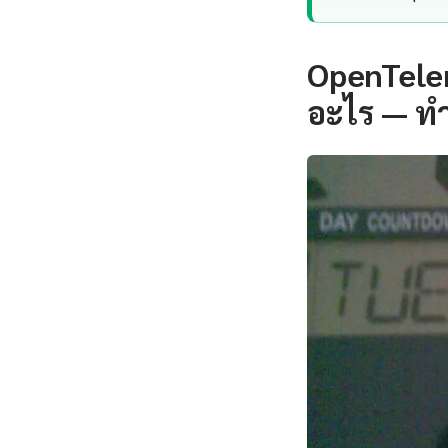
OpenTelem
อะไร — ท