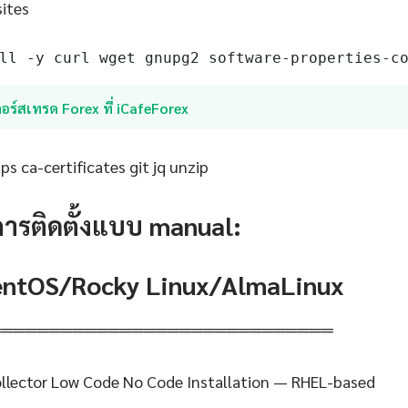
sites
ll -y curl wget gnupg2 software-properties-c
อร์สเทรด Forex ที่ iCafeForex
s ca-certificates git jq unzip
การติดตั้งแบบ manual:
CentOS/Rocky Linux/AlmaLinux
═════════════════════════════
llector Low Code No Code Installation — RHEL-based