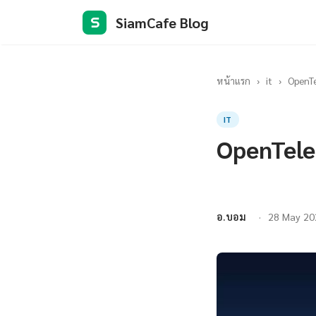
SiamCafe Blog
S
หน้าแรก
›
it
›
OpenTe
IT
OpenTele
อ.บอม
28 May 20