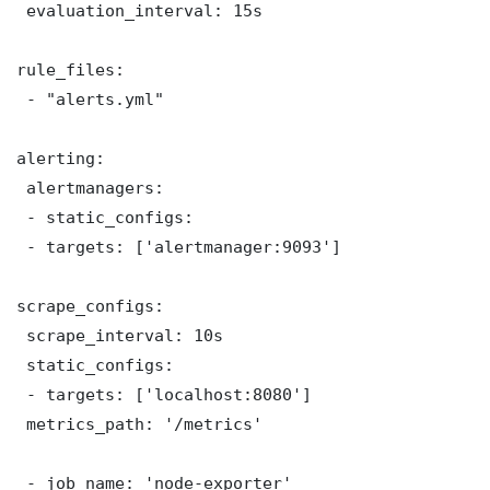
 evaluation_interval: 15s

rule_files:

 - "alerts.yml"

alerting:

 alertmanagers:

 - static_configs:

 - targets: ['alertmanager:9093']

scrape_configs:

 scrape_interval: 10s

 static_configs:

 - targets: ['localhost:8080']

 metrics_path: '/metrics'

 - job_name: 'node-exporter'
