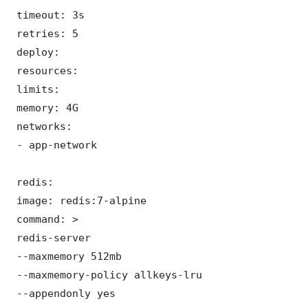
 timeout: 3s

 retries: 5

 deploy:

 resources:

 limits:

 memory: 4G

 networks:

 - app-network

 redis:

 image: redis:7-alpine

 command: >

 redis-server

 --maxmemory 512mb

 --maxmemory-policy allkeys-lru

 --appendonly yes
