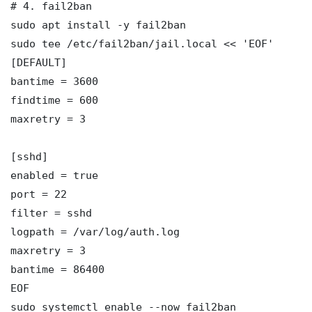
# 4. fail2ban

sudo apt install -y fail2ban

sudo tee /etc/fail2ban/jail.local << 'EOF'

[DEFAULT]

bantime = 3600

findtime = 600

maxretry = 3

[sshd]

enabled = true

port = 22

filter = sshd

logpath = /var/log/auth.log

maxretry = 3

bantime = 86400

EOF

sudo systemctl enable --now fail2ban
