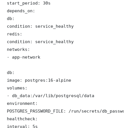
 start_period: 30s

 depends_on:

 db:

 condition: service_healthy

 redis:

 condition: service_healthy

 networks:

 - app-network

 db:

 image: postgres:16-alpine

 volumes:

 - db_data:/var/lib/postgresql/data

 environment:

 POSTGRES_PASSWORD_FILE: /run/secrets/db_password
 healthcheck:

 interval: 5s
