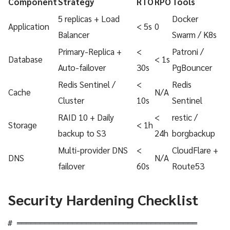
Component
Strategy
RTO
RPO
Tools
5 replicas + Load
Docker
Application
< 5s
0
Balancer
Swarm / K8s
Primary-Replica +
<
Patroni /
Database
< 1s
Auto-failover
30s
PgBouncer
Redis Sentinel /
<
Redis
Cache
N/A
Cluster
10s
Sentinel
RAID 10 + Daily
<
restic /
Storage
< 1h
backup to S3
24h
borgbackup
Multi-provider DNS
<
CloudFlare +
DNS
N/A
failover
60s
Route53
Security Hardening Checklist
# ═══════════════════════════════════════
