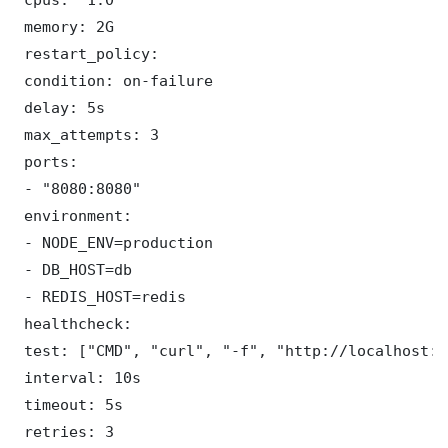
 memory: 2G

 restart_policy:

 condition: on-failure

 delay: 5s

 max_attempts: 3

 ports:

 - "8080:8080"

 environment:

 - NODE_ENV=production

 - DB_HOST=db

 - REDIS_HOST=redis

 healthcheck:

 test: ["CMD", "curl", "-f", "http://localhost:8
 interval: 10s

 timeout: 5s

 retries: 3
