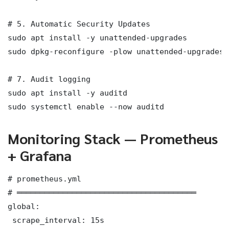
# 5. Automatic Security Updates

sudo apt install -y unattended-upgrades

sudo dpkg-reconfigure -plow unattended-upgrades

# 7. Audit logging

sudo apt install -y auditd

sudo systemctl enable --now auditd
Monitoring Stack — Prometheus
+ Grafana
# prometheus.yml

# ═══════════════════════════════════════

global:

 scrape_interval: 15s
