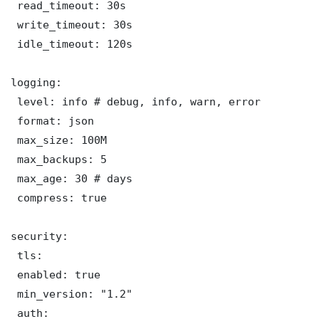
 read_timeout: 30s

 write_timeout: 30s

 idle_timeout: 120s

logging:

 level: info # debug, info, warn, error

 format: json

 max_size: 100M

 max_backups: 5

 max_age: 30 # days

 compress: true

security:

 tls:

 enabled: true

 min_version: "1.2"

 auth:
