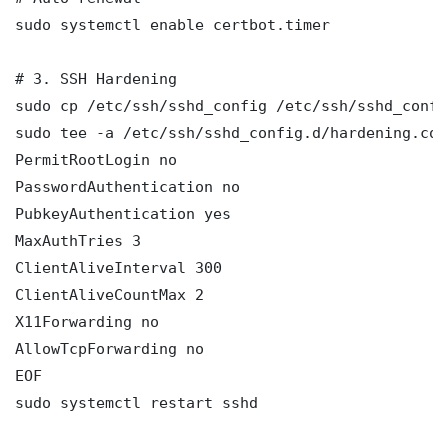
sudo systemctl enable certbot.timer

# 3. SSH Hardening

sudo cp /etc/ssh/sshd_config /etc/ssh/sshd_config
sudo tee -a /etc/ssh/sshd_config.d/hardening.con
PermitRootLogin no

PasswordAuthentication no

PubkeyAuthentication yes

MaxAuthTries 3

ClientAliveInterval 300

ClientAliveCountMax 2

X11Forwarding no

AllowTcpForwarding no

EOF

sudo systemctl restart sshd
