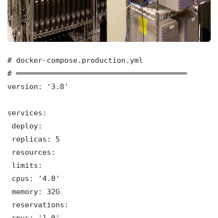
# docker-compose.production.yml

# ═══════════════════════════════════════

version: '3.8'

services:

 deploy:

 replicas: 5

 resources:

 limits:

 cpus: '4.0'

 memory: 32G

 reservations:

 cpus: '1.0'
