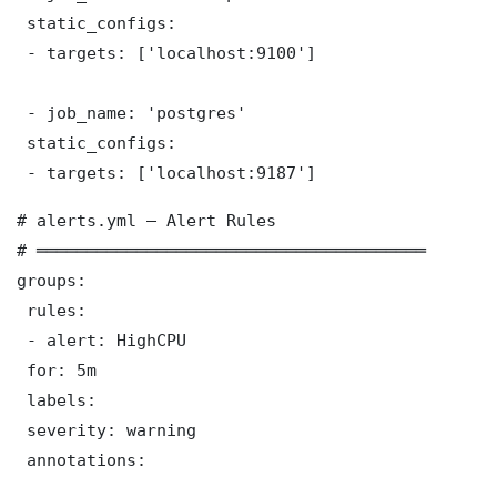
 static_configs:

 - targets: ['localhost:9100']

 - job_name: 'postgres'

 static_configs:

 - targets: ['localhost:9187']
# alerts.yml — Alert Rules

# ═══════════════════════════════════════

groups:

 rules:

 - alert: HighCPU

 for: 5m

 labels:

 severity: warning

 annotations:
