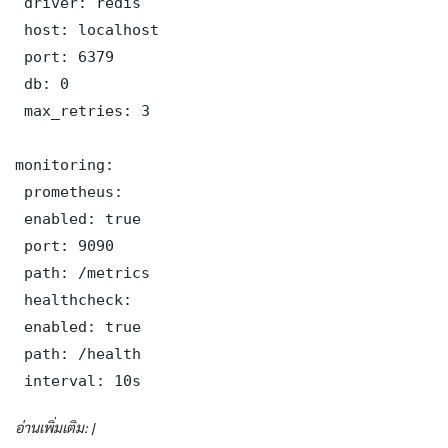
 driver: redis

 host: localhost

 port: 6379

 db: 0

 max_retries: 3

monitoring:

 prometheus:

 enabled: true

 port: 9090

 path: /metrics

 healthcheck:

 enabled: true

 path: /health

 interval: 10s
อ่านเพิ่มเติม: |