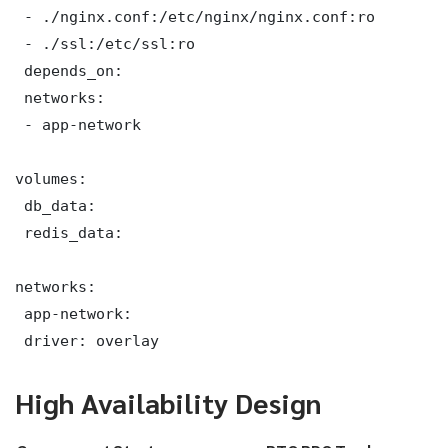
 - ./nginx.conf:/etc/nginx/nginx.conf:ro

 - ./ssl:/etc/ssl:ro

 depends_on:

 networks:

 - app-network

volumes:

 db_data:

 redis_data:

networks:

 app-network:

 driver: overlay
High Availability Design