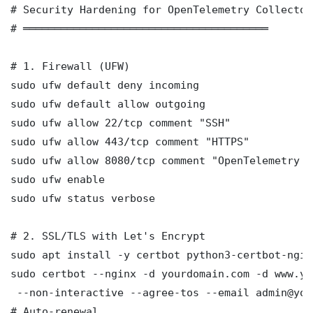
# Security Hardening for OpenTelemetry Collector
# ═══════════════════════════════════════

# 1. Firewall (UFW)

sudo ufw default deny incoming

sudo ufw default allow outgoing

sudo ufw allow 22/tcp comment "SSH"

sudo ufw allow 443/tcp comment "HTTPS"

sudo ufw allow 8080/tcp comment "OpenTelemetry C
sudo ufw enable

sudo ufw status verbose

# 2. SSL/TLS with Let's Encrypt

sudo apt install -y certbot python3-certbot-nginx
sudo certbot --nginx -d yourdomain.com -d www.yo
 --non-interactive --agree-tos --email admin@you
# Auto-renewal
