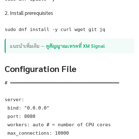
2. Install prerequisites
sudo dnf install -y curl wget git jq
แนะนำเพิ่มเติม —
ดูสัญญาณเทรดที่ XM Signal
Configuration File
# ═══════════════════════════════════════

server:

 bind: "0.0.0.0"

 port: 8080

 workers: auto # = number of CPU cores

 max_connections: 10000
