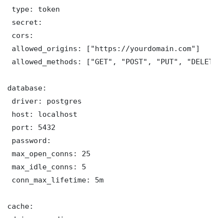
 type: token

 secret: 

 cors:

 allowed_origins: ["https://yourdomain.com"]

 allowed_methods: ["GET", "POST", "PUT", "DELETE"
database:

 driver: postgres

 host: localhost

 port: 5432

 password: 

 max_open_conns: 25

 max_idle_conns: 5

 conn_max_lifetime: 5m

cache:
