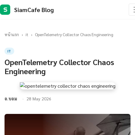
SiamCafe Blog
S
หน้าแรก
›
it
›
OpenTelemetry Collector Chaos Engineering
IT
OpenTelemetry Collector Chaos
Engineering
อ.บอม
28 May 2026