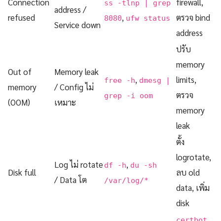
Connection
firewall,
ss -tlnp | grep
address /
refused
,
ตรวจ bind
8080
ufw status
Service down
address
ปรับ
memory
Out of
Memory leak
,
limits,
free -h
dmesg |
memory
/ Config ไม่
ตรวจ
grep -i oom
(OOM)
เหมาะ
memory
leak
ตั้ง
logrotate,
Log ไม่ rotate
,
df -h
du -sh
Disk full
ลบ old
/ Data โต
/var/log/*
data, เพิ่ม
disk
certbot