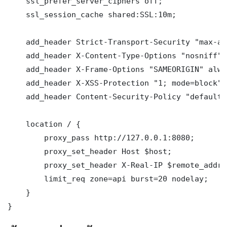
    ssl_prefer_server_ciphers off;

    ssl_session_cache shared:SSL:10m;

    add_header Strict-Transport-Security "max-ag
    add_header X-Content-Type-Options "nosniff" 
    add_header X-Frame-Options "SAMEORIGIN" alway
    add_header X-XSS-Protection "1; mode=block" 
    add_header Content-Security-Policy "default-
    location / {

        proxy_pass http://127.0.0.1:8080;

        proxy_set_header Host $host;

        proxy_set_header X-Real-IP $remote_addr;

        limit_req zone=api burst=20 nodelay;

    }

}