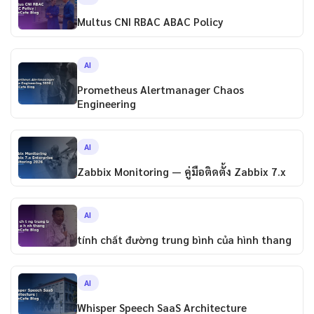
Multus CNI RBAC ABAC Policy
AI
Prometheus Alertmanager Chaos
Engineering
AI
Zabbix Monitoring — คู่มือติดตั้ง Zabbix 7.x
AI
tính chất đường trung bình của hình thang
AI
Whisper Speech SaaS Architecture