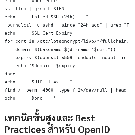
echo "--- Open Ports ---"

ss -tlnp | grep LISTEN

echo "--- Failed SSH (24h) ---"

journalctl -u sshd --since "24h ago" | grep "Fai
echo "--- SSL Cert Expiry ---"

for cert in /etc/letsencrypt/live/*/fullchain.pem
    domain=$(basename $(dirname "$cert"))

    expiry=$(openssl x509 -enddate -noout -in "$
    echo "$domain: $expiry"

done

echo "--- SUID Files ---"

find / -perm -4000 -type f 2>/dev/null | head -10
echo "=== Done ==="
เทคนิคขั้นสูงและ Best
Practices สำหรับ OpenID