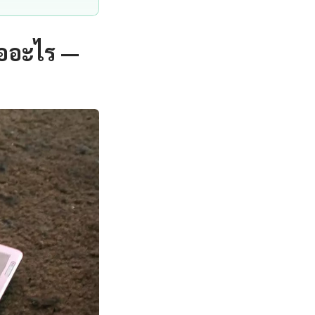
ืออะไร —