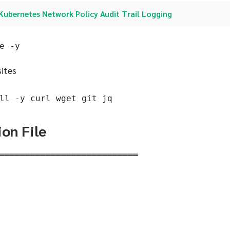
Kubernetes Network Policy Audit Trail Logging
e -y
sites
ll -y curl wget git jq
ion File
═══════════════════════════
