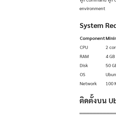
environment
System Re
Component
Min
CPU
2 cor
RAM
4 GB
Disk
50 G
OS
Ubun
Network
100 
ติดตั้งบน 
══════════