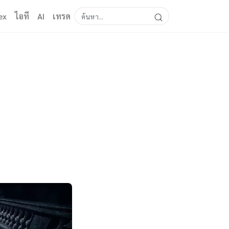
ex
ไอที
AI
เทรด