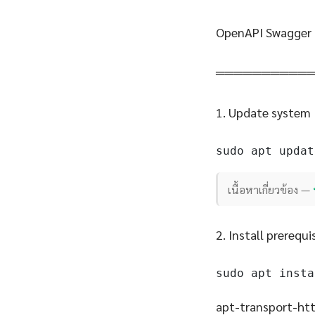
OpenAPI Swagger 
══════════
1. Update system
sudo apt updat
เนื้อหาเกี่ยวข้อง —
2. Install prerequi
sudo apt insta
apt-transport-http