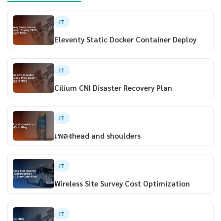
IT
Eleventy Static Docker Container Deploy
IT
Cilium CNI Disaster Recovery Plan
IT
เพลงhead and shoulders
IT
Wireless Site Survey Cost Optimization
IT