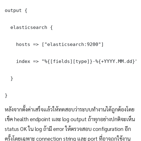
output {

  elasticsearch {

    hosts => ["elasticsearch:9200"]

    index => "%{[fields][type]}-%{+YYYY.MM.dd}"

  }

}
หลังจากตั้งค่าเสร็จแล้วให้ทดสอบว่าระบบทำงานได้ถูกต้องโดย
เช็ค health endpoint และ log output ถ้าทุกอย่างปกติจะเห็น
status OK ใน log ถ้ามี error ให้ตรวจสอบ configuration อีก
ครั้งโดยเฉพาะ connection string และ port ที่อาจถูกใช้งาน