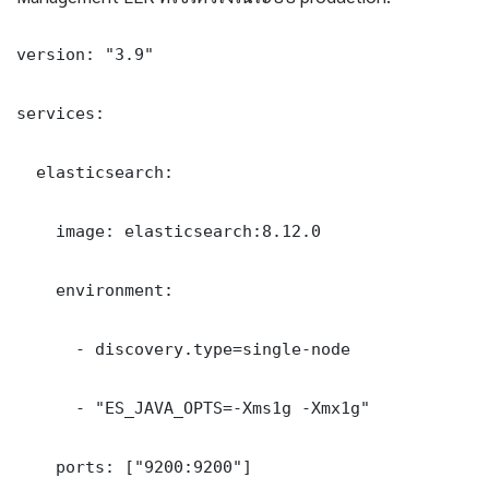
version: "3.9"

services:

  elasticsearch:

    image: elasticsearch:8.12.0

    environment:

      - discovery.type=single-node

      - "ES_JAVA_OPTS=-Xms1g -Xmx1g"

    ports: ["9200:9200"]
