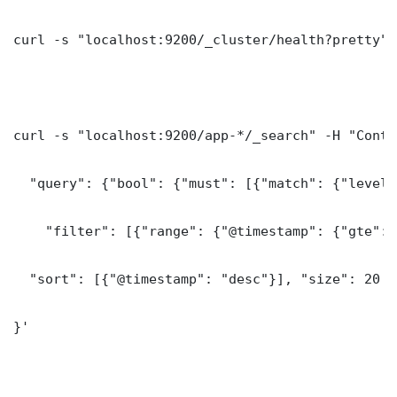
curl -s "localhost:9200/_cluster/health?pretty"

curl -s "localhost:9200/app-*/_search" -H "Conte
  "query": {"bool": {"must": [{"match": {"level"
    "filter": [{"range": {"@timestamp": {"gte": 
  "sort": [{"@timestamp": "desc"}], "size": 20

}'
