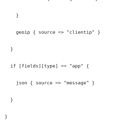
    }

    geoip { source => "clientip" }

  }

  if [fields][type] == "app" {

    json { source => "message" }

  }

}
