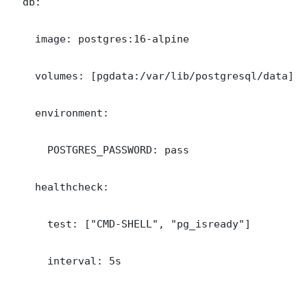
  db:

    image: postgres:16-alpine

    volumes: [pgdata:/var/lib/postgresql/data]

    environment:

      POSTGRES_PASSWORD: pass

    healthcheck:

      test: ["CMD-SHELL", "pg_isready"]

      interval: 5s
