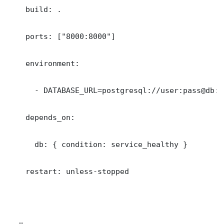
    build: .

    ports: ["8000:8000"]

    environment:

      - DATABASE_URL=postgresql://user:pass@db:5
    depends_on:

      db: { condition: service_healthy }

    restart: unless-stopped
