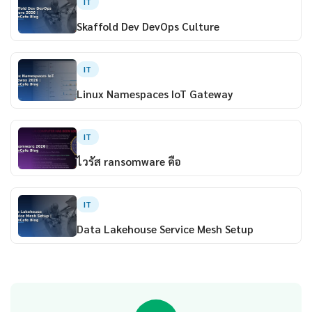
IT
Skaffold Dev DevOps Culture
IT
Linux Namespaces IoT Gateway
IT
ไวรัส ransomware คือ
IT
Data Lakehouse Service Mesh Setup