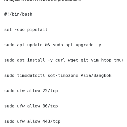
#!/bin/bash

set -euo pipefail

sudo apt update && sudo apt upgrade -y

sudo apt install -y curl wget git vim htop tmux j
sudo timedatectl set-timezone Asia/Bangkok

sudo ufw allow 22/tcp

sudo ufw allow 80/tcp

sudo ufw allow 443/tcp
