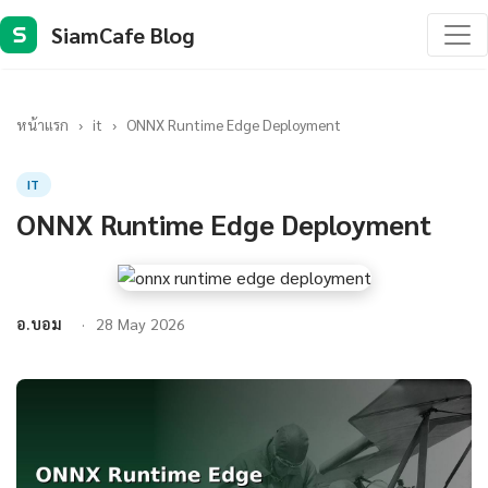
SiamCafe Blog
S
หน้าแรก
›
it
›
ONNX Runtime Edge Deployment
IT
ONNX Runtime Edge Deployment
อ.บอม
28 May 2026