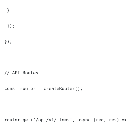
 }

 });

});

// API Routes

const router = createRouter();

router.get('/api/v1/items', async (req, res) => {