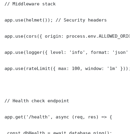
// Middleware stack

app.use(helmet()); // Security headers

app.use(cors({ origin: process.env.ALLOWED_ORIGI
app.use(logger({ level: 'info', format: 'json' })
app.use(rateLimit({ max: 100, window: '1m' }));

// Health check endpoint

app.get('/health', async (req, res) => {

 const dbHealth = await database.ping();
