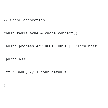
// Cache connection

const redisCache = cache.connect({

 host: process.env.REDIS_HOST || 'localhost'

 port: 6379

 ttl: 3600, // 1 hour default

});
