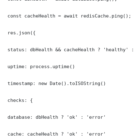
 const cacheHealth = await redisCache.ping();

 res.json({

 status: dbHealth && cacheHealth ? 'healthy' : '
 uptime: process.uptime()

 timestamp: new Date().toISOString()

 checks: {

 database: dbHealth ? 'ok' : 'error'

 cache: cacheHealth ? 'ok' : 'error'
