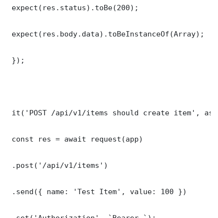
 expect(res.status).toBe(200);

 expect(res.body.data).toBeInstanceOf(Array);

 });

 it('POST /api/v1/items should create item', asy
 const res = await request(app)

 .post('/api/v1/items')

 .send({ name: 'Test Item', value: 100 })

 .set('Authorization', `Bearer `);
