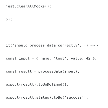
 jest.clearAllMocks();

 });

 it('should process data correctly', () => {

 const input = { name: 'test', value: 42 };

 const result = processData(input);

 expect(result).toBeDefined();

 expect(result.status).toBe('success');
