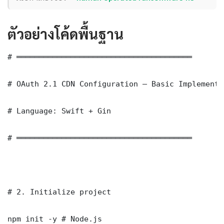
ตัวอย่างโค้ดพื้นฐาน
# ═══════════════════════════════════════

# OAuth 2.1 CDN Configuration — Basic Implementat
# Language: Swift + Gin

# ═══════════════════════════════════════

# 2. Initialize project

npm init -y # Node.js
