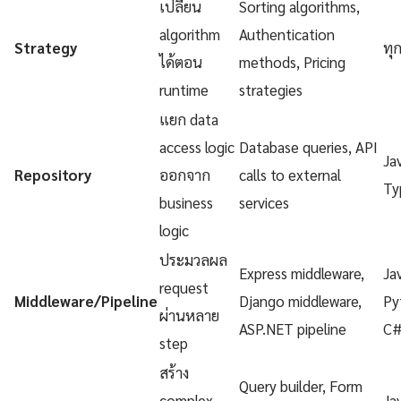
เปลี่ยน
Sorting algorithms,
algorithm
Authentication
Strategy
ทุ
ได้ตอน
methods, Pricing
runtime
strategies
แยก data
access logic
Database queries, API
Ja
Repository
ออกจาก
calls to external
Ty
business
services
logic
ประมวลผล
Express middleware,
Ja
request
Middleware/Pipeline
Django middleware,
Py
ผ่านหลาย
ASP.NET pipeline
C
step
สร้าง
Query builder, Form
complex
Ja