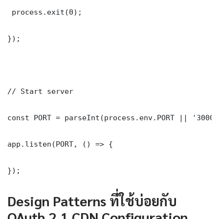
 process.exit(0);

});

// Start server

const PORT = parseInt(process.env.PORT || '3000')
app.listen(PORT, () => {

});
Design Patterns ที่ใช้บ่อยกับ
OAuth 2.1 CDN Configuration