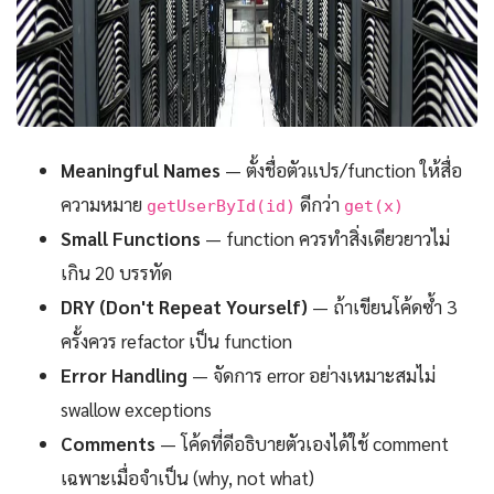
Meaningful Names
— ตั้งชื่อตัวแปร/function ให้สื่อ
ความหมาย
ดีกว่า
getUserById(id)
get(x)
Small Functions
— function ควรทำสิ่งเดียวยาวไม่
เกิน 20 บรรทัด
DRY (Don't Repeat Yourself)
— ถ้าเขียนโค้ดซ้ำ 3
ครั้งควร refactor เป็น function
Error Handling
— จัดการ error อย่างเหมาะสมไม่
swallow exceptions
Comments
— โค้ดที่ดีอธิบายตัวเองได้ใช้ comment
เฉพาะเมื่อจำเป็น (why, not what)