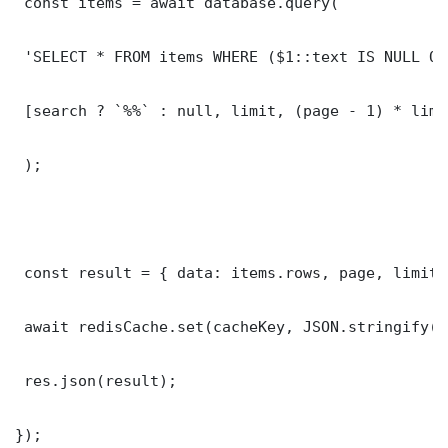
 const items = await database.query(

 'SELECT * FROM items WHERE ($1::text IS NULL OR
 [search ? `%%` : null, limit, (page - 1) * limit
 );

 const result = { data: items.rows, page, limit,
 await redisCache.set(cacheKey, JSON.stringify(r
 res.json(result);

});
