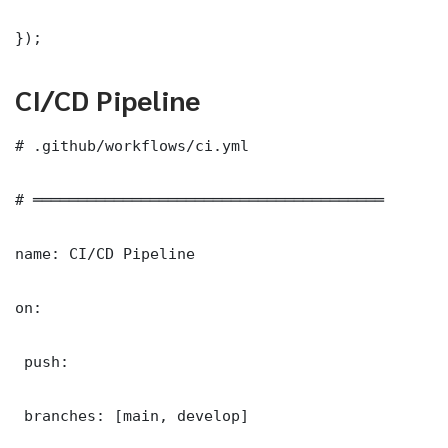
});
CI/CD Pipeline
# .github/workflows/ci.yml

# ═══════════════════════════════════════

name: CI/CD Pipeline

on:

 push:

 branches: [main, develop]
