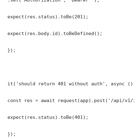
 expect(res.status).toBe(201);

 expect(res.body.id).toBeDefined();

 });

 it('should return 401 without auth', async () =>
 const res = await request(app).post('/api/v1/it
 expect(res.status).toBe(401);

 });
