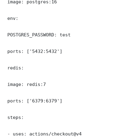
 image: postgres:16

 env:

 POSTGRES_PASSWORD: test

 ports: ['5432:5432']

 redis:

 image: redis:7

 ports: ['6379:6379']

 steps:

 - uses: actions/checkout@v4
