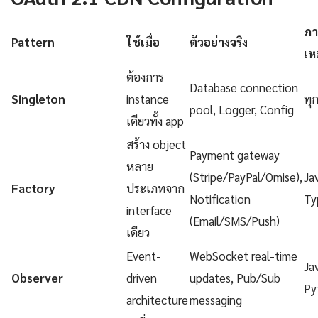
ภา
Pattern
ใช้เมื่อ
ตัวอย่างจริง
เห
ต้องการ
Database connection
Singleton
instance
ทุ
pool, Logger, Config
เดียวทั้ง app
สร้าง object
Payment gateway
หลาย
(Stripe/PayPal/Omise),
Ja
Factory
ประเภทจาก
Notification
Ty
interface
(Email/SMS/Push)
เดียว
Event-
WebSocket real-time
Ja
Observer
driven
updates, Pub/Sub
Py
architecture
messaging