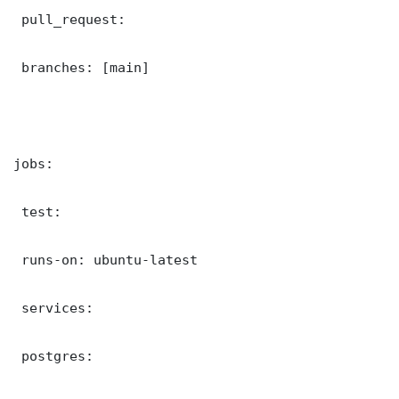
 pull_request:

 branches: [main]

jobs:

 test:

 runs-on: ubuntu-latest

 services:

 postgres:
