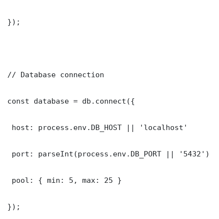
});

// Database connection

const database = db.connect({

 host: process.env.DB_HOST || 'localhost'

 port: parseInt(process.env.DB_PORT || '5432')

 pool: { min: 5, max: 25 }

});
