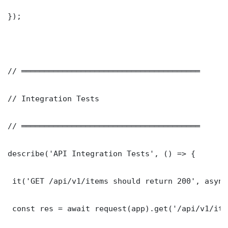
});

// ═══════════════════════════════════════

// Integration Tests

// ═══════════════════════════════════════

describe('API Integration Tests', () => {

 it('GET /api/v1/items should return 200', async
 const res = await request(app).get('/api/v1/item