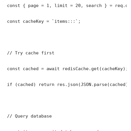
 const { page = 1, limit = 20, search } = req.que
 const cacheKey = `items:::`;

 // Try cache first

 const cached = await redisCache.get(cacheKey);

 if (cached) return res.json(JSON.parse(cached));
 // Query database
