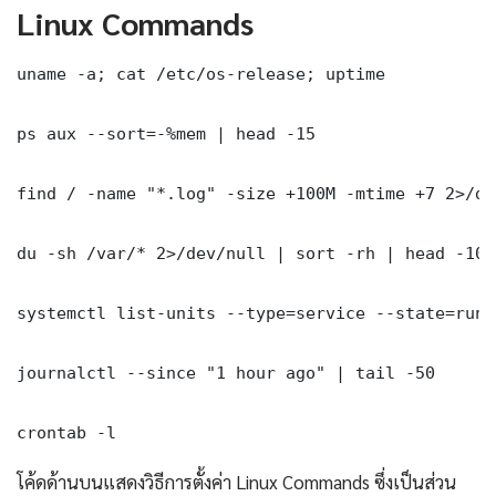
Linux Commands
uname -a; cat /etc/os-release; uptime

ps aux --sort=-%mem | head -15

find / -name "*.log" -size +100M -mtime +7 2>/dev
du -sh /var/* 2>/dev/null | sort -rh | head -10

systemctl list-units --type=service --state=runni
journalctl --since "1 hour ago" | tail -50

crontab -l
โค้ดด้านบนแสดงวิธีการตั้งค่า Linux Commands ซึ่งเป็นส่วน