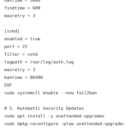
bantime = 3600

findtime = 600

maxretry = 3

[sshd]

enabled = true

port = 22

filter = sshd

logpath = /var/log/auth.log

maxretry = 3

bantime = 86400

EOF

sudo systemctl enable --now fail2ban

# 5. Automatic Security Updates

sudo apt install -y unattended-upgrades

sudo dpkg-reconfigure -plow unattended-upgrades
