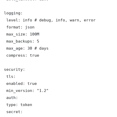
logging:

 level: info # debug, info, warn, error

 format: json

 max_size: 100M

 max_backups: 5

 max_age: 30 # days

 compress: true

security:

 tls:

 enabled: true

 min_version: "1.2"

 auth:

 type: token

 secret: 
