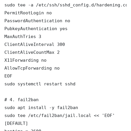
sudo tee -a /etc/ssh/sshd_config.d/hardening.con
PermitRootLogin no

PasswordAuthentication no

PubkeyAuthentication yes

MaxAuthTries 3

ClientAliveInterval 300

ClientAliveCountMax 2

X11Forwarding no

AllowTcpForwarding no

EOF

sudo systemctl restart sshd

# 4. fail2ban

sudo apt install -y fail2ban

sudo tee /etc/fail2ban/jail.local << 'EOF'

[DEFAULT]
