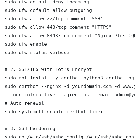
sudo ufw default deny incoming

sudo ufw default allow outgoing

sudo ufw allow 22/tcp comment "SSH"

sudo ufw allow 443/tcp comment "HTTPS"

sudo ufw allow 8443/tcp comment "Nginx Plus CQRS
sudo ufw enable

sudo ufw status verbose

# 2. SSL/TLS with Let's Encrypt

sudo apt install -y certbot python3-certbot-nginx
sudo certbot --nginx -d yourdomain.com -d www.yo
 --non-interactive --agree-tos --email admin@you
# Auto-renewal

sudo systemctl enable certbot.timer

# 3. SSH Hardening

sudo cp /etc/ssh/sshd_config /etc/ssh/sshd_config