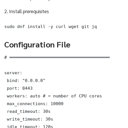
2. Install prerequisites
sudo dnf install -y curl wget git jq
Configuration File
# ═══════════════════════════════════════

server:

 bind: "0.0.0.0"

 port: 8443

 workers: auto # = number of CPU cores

 max_connections: 10000

 read_timeout: 30s

 write_timeout: 30s

 idle_timeout: 120s
