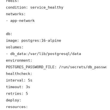
 redis:

 condition: service_healthy

 networks:

 - app-network

 db:

 image: postgres:16-alpine

 volumes:

 - db_data:/var/lib/postgresql/data

 environment:

 POSTGRES_PASSWORD_FILE: /run/secrets/db_password
 healthcheck:

 interval: 5s

 timeout: 3s

 retries: 5

 deploy:

 resources:
