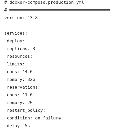
# docker-compose.production.yml

# ═══════════════════════════════════════

version: '3.8'

services:

 deploy:

 replicas: 3

 resources:

 limits:

 cpus: '4.0'

 memory: 32G

 reservations:

 cpus: '1.0'

 memory: 2G

 restart_policy:

 condition: on-failure

 delay: 5s
