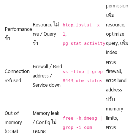
permission
เพิ่ม
Resource ไม่
,
resource,
htop
iostat -x
Performance
พอ / Query
,
optimize
1
ช้า
ช้า
query, เพิ่ม
pg_stat_activity
index
ตรวจ
Firewall / Bind
Connection
firewall,
ss -tlnp | grep
address /
refused
,
ตรวจ bind
8443
ufw status
Service down
address
ปรับ
memory
Out of
Memory leak
,
limits,
free -h
dmesg |
memory
/ Config ไม่
ตรวจ
grep -i oom
(OOM)
เหมาะ