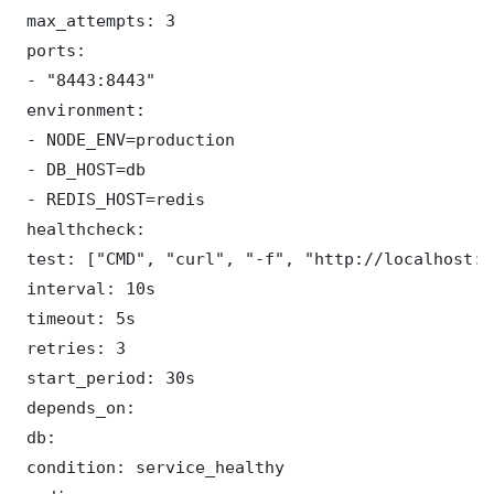
 max_attempts: 3

 ports:

 - "8443:8443"

 environment:

 - NODE_ENV=production

 - DB_HOST=db

 - REDIS_HOST=redis

 healthcheck:

 test: ["CMD", "curl", "-f", "http://localhost:8
 interval: 10s

 timeout: 5s

 retries: 3

 start_period: 30s

 depends_on:

 db:

 condition: service_healthy
