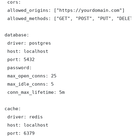
 cors:

 allowed_origins: ["https://yourdomain.com"]

 allowed_methods: ["GET", "POST", "PUT", "DELETE"
database:

 driver: postgres

 host: localhost

 port: 5432

 password: 

 max_open_conns: 25

 max_idle_conns: 5

 conn_max_lifetime: 5m

cache:

 driver: redis

 host: localhost

 port: 6379
