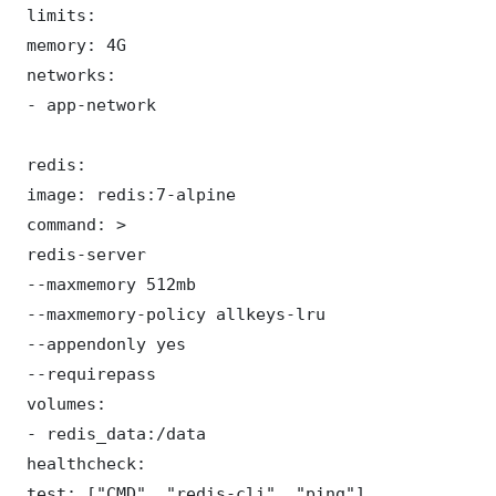
 limits:

 memory: 4G

 networks:

 - app-network

 redis:

 image: redis:7-alpine

 command: >

 redis-server

 --maxmemory 512mb

 --maxmemory-policy allkeys-lru

 --appendonly yes

 --requirepass 

 volumes:

 - redis_data:/data

 healthcheck:

 test: ["CMD", "redis-cli", "ping"]
