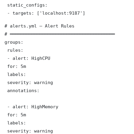
 static_configs:

 - targets: ['localhost:9187']
# alerts.yml — Alert Rules

# ═══════════════════════════════════════

groups:

 rules:

 - alert: HighCPU

 for: 5m

 labels:

 severity: warning

 annotations:

 - alert: HighMemory

 for: 5m

 labels:

 severity: warning
