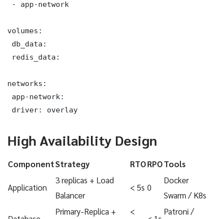
 - app-network

volumes:

 db_data:

 redis_data:

networks:

 app-network:

 driver: overlay
High Availability Design
Component
Strategy
RTO
RPO
Tools
3 replicas + Load
Docker
Application
< 5s
0
Balancer
Swarm / K8s
Primary-Replica +
<
Patroni /
Database
< 1s