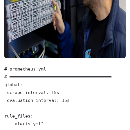
# prometheus.yml

# ═══════════════════════════════════════

global:

 scrape_interval: 15s

 evaluation_interval: 15s

rule_files:

 - "alerts.yml"
