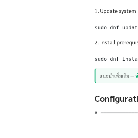
1. Update system
sudo dnf updat
2. Install prerequi
sudo dnf insta
แนะนำเพิ่มเติม —
อ
Configurat
# ════════════