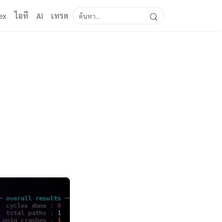
ex
ไอที
AI
เทรด