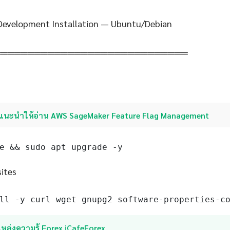
 Development Installation — Ubuntu/Debian
═════════════════════════════
แนะนำให้อ่าน AWS SageMaker Feature Flag Management
e && sudo apt upgrade -y
sites
ll -y curl wget gnupg2 software-properties-c
หล่งความรู้ Forex iCafeForex