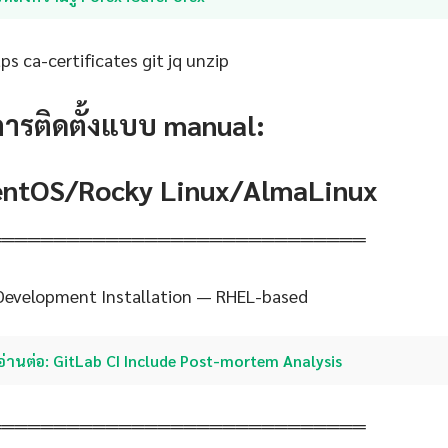
s ca-certificates git jq unzip
การติดตั้งแบบ manual:
CentOS/Rocky Linux/AlmaLinux
═════════════════════════════
 Development Installation — RHEL-based
อ่านต่อ: GitLab CI Include Post-mortem Analysis
═════════════════════════════