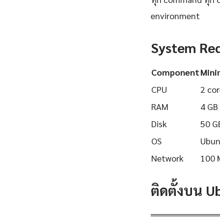
environment
System Re
Component
Min
CPU
2 cor
RAM
4 GB
Disk
50 G
OS
Ubun
Network
100 
ติดตั้งบน 
══════════