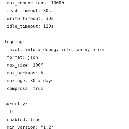
 max_connections: 10000

 read_timeout: 30s

 write_timeout: 30s

 idle_timeout: 120s

logging:

 level: info # debug, info, warn, error

 format: json

 max_size: 100M

 max_backups: 5

 max_age: 30 # days

 compress: true

security:

 tls:

 enabled: true

 min_version: "1.2"
