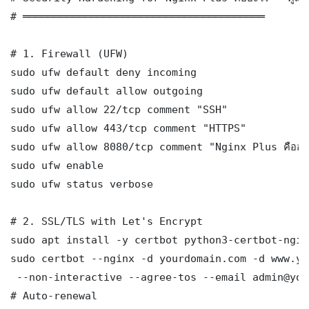
# ═══════════════════════════════════════

# 1. Firewall (UFW)

sudo ufw default deny incoming

sudo ufw default allow outgoing

sudo ufw allow 22/tcp comment "SSH"

sudo ufw allow 443/tcp comment "HTTPS"

sudo ufw allow 8080/tcp comment "Nginx Plus คืออะไร
sudo ufw enable

sudo ufw status verbose

# 2. SSL/TLS with Let's Encrypt

sudo apt install -y certbot python3-certbot-nginx
sudo certbot --nginx -d yourdomain.com -d www.yo
 --non-interactive --agree-tos --email admin@you
# Auto-renewal
