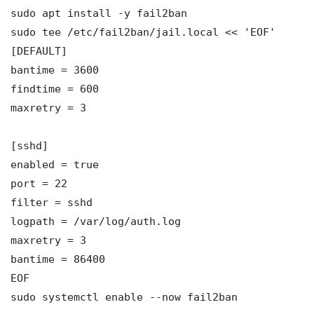
sudo apt install -y fail2ban

sudo tee /etc/fail2ban/jail.local << 'EOF'

[DEFAULT]

bantime = 3600

findtime = 600

maxretry = 3

[sshd]

enabled = true

port = 22

filter = sshd

logpath = /var/log/auth.log

maxretry = 3

bantime = 86400

EOF

sudo systemctl enable --now fail2ban
