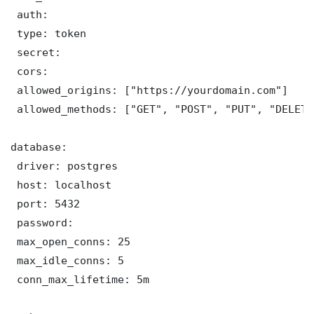
 auth:

 type: token

 secret: 

 cors:

 allowed_origins: ["https://yourdomain.com"]

 allowed_methods: ["GET", "POST", "PUT", "DELETE"
database:

 driver: postgres

 host: localhost

 port: 5432

 password: 

 max_open_conns: 25

 max_idle_conns: 5

 conn_max_lifetime: 5m
