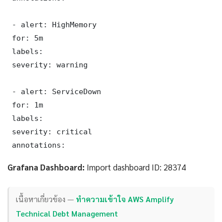
 - alert: HighMemory

 for: 5m

 labels:

 severity: warning

 - alert: ServiceDown

 for: 1m

 labels:

 severity: critical

 annotations:
Grafana Dashboard:
Import dashboard ID: 28374
เนื้อหาเกี่ยวข้อง —
ทำความเข้าใจ AWS Amplify
Technical Debt Management