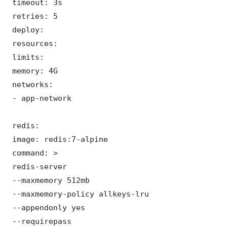
 timeout: 3s

 retries: 5

 deploy:

 resources:

 limits:

 memory: 4G

 networks:

 - app-network

 redis:

 image: redis:7-alpine

 command: >

 redis-server

 --maxmemory 512mb

 --maxmemory-policy allkeys-lru

 --appendonly yes

 --requirepass 
