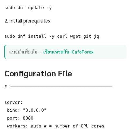
sudo dnf update -y
2. Install prerequisites
sudo dnf install -y curl wget git jq
แนะนำเพิ่มเติม —
เรียนเทรดกับ iCafeForex
Configuration File
# ═══════════════════════════════════════

server:

 bind: "0.0.0.0"

 port: 8080

 workers: auto # = number of CPU cores
