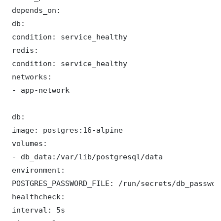
 depends_on:

 db:

 condition: service_healthy

 redis:

 condition: service_healthy

 networks:

 - app-network

 db:

 image: postgres:16-alpine

 volumes:

 - db_data:/var/lib/postgresql/data

 environment:

 POSTGRES_PASSWORD_FILE: /run/secrets/db_password
 healthcheck:

 interval: 5s
