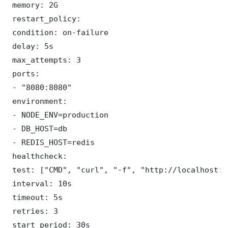
 memory: 2G

 restart_policy:

 condition: on-failure

 delay: 5s

 max_attempts: 3

 ports:

 - "8080:8080"

 environment:

 - NODE_ENV=production

 - DB_HOST=db

 - REDIS_HOST=redis

 healthcheck:

 test: ["CMD", "curl", "-f", "http://localhost:8
 interval: 10s

 timeout: 5s

 retries: 3

 start_period: 30s
