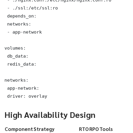
 - ./ssl:/etc/ssl:ro

 depends_on:

 networks:

 - app-network

volumes:

 db_data:

 redis_data:

networks:

 app-network:

 driver: overlay
High Availability Design
Component
Strategy
RTO
RPO
Tools