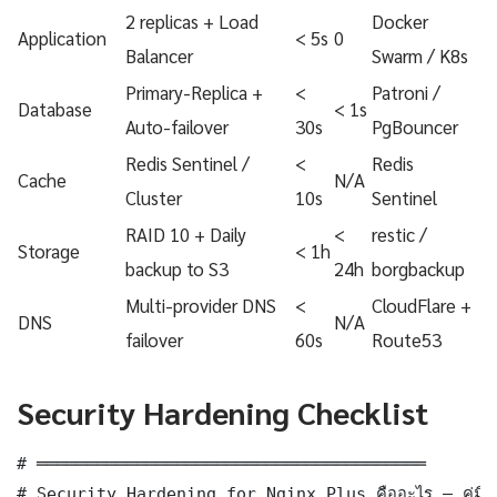
2 replicas + Load
Docker
Application
< 5s
0
Balancer
Swarm / K8s
Primary-Replica +
<
Patroni /
Database
< 1s
Auto-failover
30s
PgBouncer
Redis Sentinel /
<
Redis
Cache
N/A
Cluster
10s
Sentinel
RAID 10 + Daily
<
restic /
Storage
< 1h
backup to S3
24h
borgbackup
Multi-provider DNS
<
CloudFlare +
DNS
N/A
failover
60s
Route53
Security Hardening Checklist
# ═══════════════════════════════════════

# Security Hardening for Nginx Plus คืออะไร — คู่มื