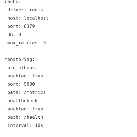
cache:

 driver: redis

 host: localhost

 port: 6379

 db: 0

 max_retries: 3

monitoring:

 prometheus:

 enabled: true

 port: 9090

 path: /metrics

 healthcheck:

 enabled: true

 path: /health

 interval: 10s