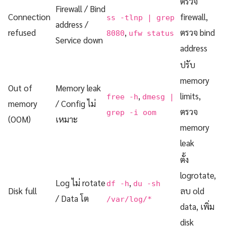
ตรวจ
Firewall / Bind
Connection
firewall,
ss -tlnp | grep
address /
refused
,
ตรวจ bind
8080
ufw status
Service down
address
ปรับ
memory
Out of
Memory leak
,
limits,
free -h
dmesg |
memory
/ Config ไม่
ตรวจ
grep -i oom
(OOM)
เหมาะ
memory
leak
ตั้ง
logrotate,
Log ไม่ rotate
,
df -h
du -sh
Disk full
ลบ old
/ Data โต
/var/log/*
data, เพิ่ม
disk