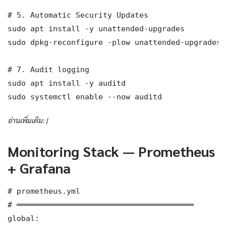
# 5. Automatic Security Updates

sudo apt install -y unattended-upgrades

sudo dpkg-reconfigure -plow unattended-upgrades

# 7. Audit logging

sudo apt install -y auditd

sudo systemctl enable --now auditd
อ่านเพิ่มเติม: |
Monitoring Stack — Prometheus
+ Grafana
# prometheus.yml

# ═══════════════════════════════════════

global:
