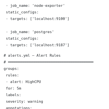
 - job_name: 'node-exporter'

 static_configs:

 - targets: ['localhost:9100']

 - job_name: 'postgres'

 static_configs:

 - targets: ['localhost:9187']
# alerts.yml — Alert Rules

# ═══════════════════════════════════════

groups:

 rules:

 - alert: HighCPU

 for: 5m

 labels:

 severity: warning

 annotations:
