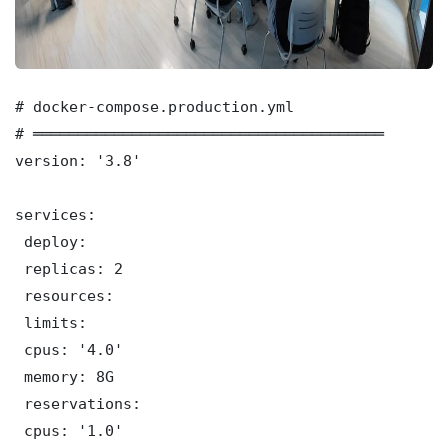
# docker-compose.production.yml

# ═══════════════════════════════════════

version: '3.8'

services:

 deploy:

 replicas: 2

 resources:

 limits:

 cpus: '4.0'

 memory: 8G

 reservations:

 cpus: '1.0'
