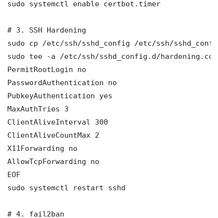
sudo systemctl enable certbot.timer

# 3. SSH Hardening

sudo cp /etc/ssh/sshd_config /etc/ssh/sshd_config
sudo tee -a /etc/ssh/sshd_config.d/hardening.con
PermitRootLogin no

PasswordAuthentication no

PubkeyAuthentication yes

MaxAuthTries 3

ClientAliveInterval 300

ClientAliveCountMax 2

X11Forwarding no

AllowTcpForwarding no

EOF

sudo systemctl restart sshd

# 4. fail2ban
