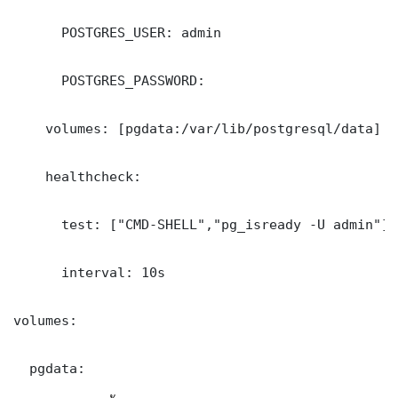
      POSTGRES_USER: admin

      POSTGRES_PASSWORD: 

    volumes: [pgdata:/var/lib/postgresql/data]

    healthcheck:

      test: ["CMD-SHELL","pg_isready -U admin"]

      interval: 10s

volumes:

  pgdata: