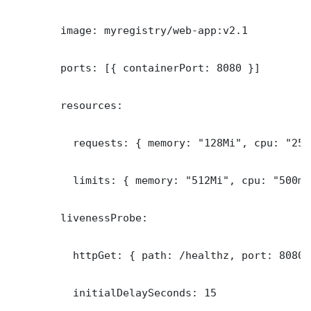
        image: myregistry/web-app:v2.1

        ports: [{ containerPort: 8080 }]

        resources:

          requests: { memory: "128Mi", cpu: "250m
          limits: { memory: "512Mi", cpu: "500m" 
        livenessProbe:

          httpGet: { path: /healthz, port: 8080 }
          initialDelaySeconds: 15