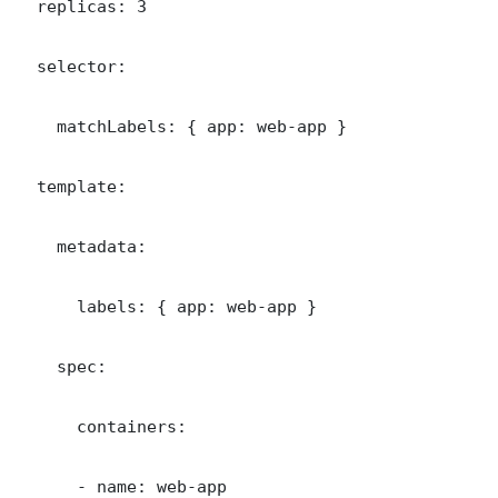
  replicas: 3

  selector:

    matchLabels: { app: web-app }

  template:

    metadata:

      labels: { app: web-app }

    spec:

      containers:

      - name: web-app
