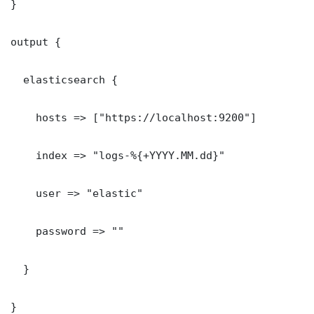
}

output {

  elasticsearch {

    hosts => ["https://localhost:9200"]

    index => "logs-%{+YYYY.MM.dd}"

    user => "elastic"

    password => ""

  }

}