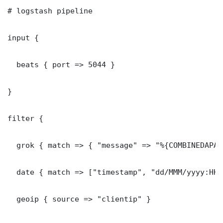
# logstash pipeline

input {

  beats { port => 5044 }

}

filter {

  grok { match => { "message" => "%{COMBINEDAPAC
  date { match => ["timestamp", "dd/MMM/yyyy:HH:
  geoip { source => "clientip" }
