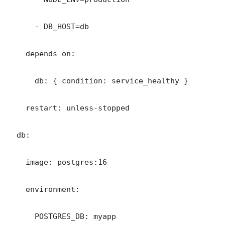
      - DB_HOST=db

    depends_on:

      db: { condition: service_healthy }

    restart: unless-stopped

  db:

    image: postgres:16

    environment:

      POSTGRES_DB: myapp
