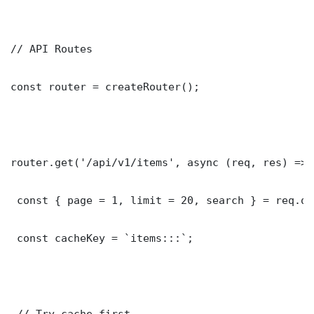
// API Routes

const router = createRouter();

router.get('/api/v1/items', async (req, res) => {
 const { page = 1, limit = 20, search } = req.que
 const cacheKey = `items:::`;

 // Try cache first
