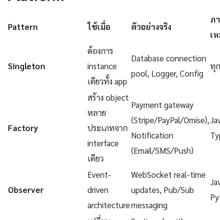
ภา
Pattern
ใช้เมื่อ
ตัวอย่างจริง
เห
ต้องการ
Database connection
Singleton
instance
ทุ
pool, Logger, Config
เดียวทั้ง app
สร้าง object
Payment gateway
หลาย
(Stripe/PayPal/Omise),
Ja
Factory
ประเภทจาก
Notification
Ty
interface
(Email/SMS/Push)
เดียว
Event-
WebSocket real-time
Ja
Observer
driven
updates, Pub/Sub
Py
architecture
messaging