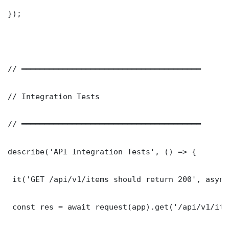
});

// ═══════════════════════════════════════

// Integration Tests

// ═══════════════════════════════════════

describe('API Integration Tests', () => {

 it('GET /api/v1/items should return 200', async
 const res = await request(app).get('/api/v1/item