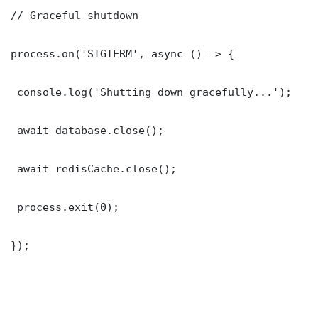
// Graceful shutdown

process.on('SIGTERM', async () => {

 console.log('Shutting down gracefully...');

 await database.close();

 await redisCache.close();

 process.exit(0);

});
