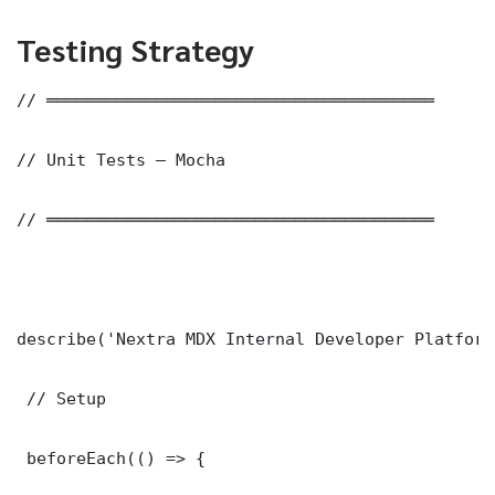
Testing Strategy
// ═══════════════════════════════════════

// Unit Tests — Mocha

// ═══════════════════════════════════════

describe('Nextra MDX Internal Developer Platform
 // Setup

 beforeEach(() => {
