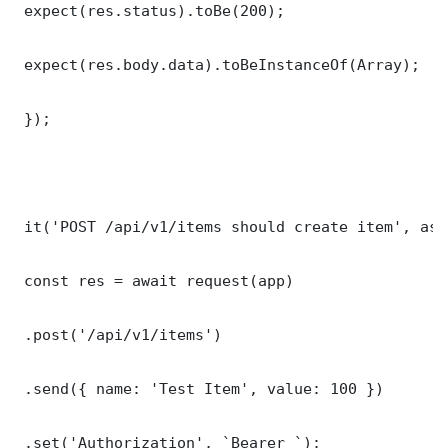
 expect(res.status).toBe(200);

 expect(res.body.data).toBeInstanceOf(Array);

 });

 it('POST /api/v1/items should create item', asy
 const res = await request(app)

 .post('/api/v1/items')

 .send({ name: 'Test Item', value: 100 })

 .set('Authorization', `Bearer `);
