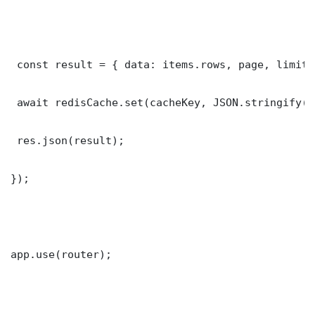
 const result = { data: items.rows, page, limit,
 await redisCache.set(cacheKey, JSON.stringify(r
 res.json(result);

});

app.use(router);
