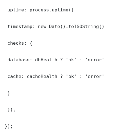
 uptime: process.uptime()

 timestamp: new Date().toISOString()

 checks: {

 database: dbHealth ? 'ok' : 'error'

 cache: cacheHealth ? 'ok' : 'error'

 }

 });

});
