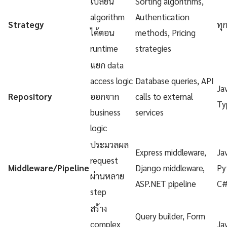
เปลี่ยน
Sorting algorithms,
algorithm
Authentication
Strategy
ทุ
ได้ตอน
methods, Pricing
runtime
strategies
แยก data
access logic
Database queries, API
Ja
Repository
ออกจาก
calls to external
Ty
business
services
logic
ประมวลผล
Express middleware,
Ja
request
Middleware/Pipeline
Django middleware,
Py
ผ่านหลาย
ASP.NET pipeline
C
step
สร้าง
Query builder, Form
complex
Ja