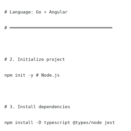
# Language: Go + Angular

# ═══════════════════════════════════════

# 2. Initialize project

npm init -y # Node.js

# 3. Install dependencies

npm install -D typescript @types/node jest