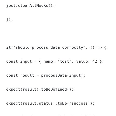
 jest.clearAllMocks();

 });

 it('should process data correctly', () => {

 const input = { name: 'test', value: 42 };

 const result = processData(input);

 expect(result).toBeDefined();

 expect(result.status).toBe('success');
