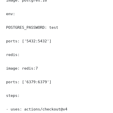
 image: postgres:16

 env:

 POSTGRES_PASSWORD: test

 ports: ['5432:5432']

 redis:

 image: redis:7

 ports: ['6379:6379']

 steps:

 - uses: actions/checkout@v4
