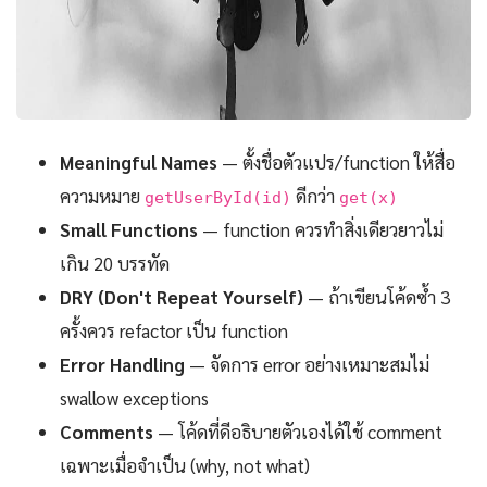
Meaningful Names
— ตั้งชื่อตัวแปร/function ให้สื่อ
ความหมาย
ดีกว่า
getUserById(id)
get(x)
Small Functions
— function ควรทำสิ่งเดียวยาวไม่
เกิน 20 บรรทัด
DRY (Don't Repeat Yourself)
— ถ้าเขียนโค้ดซ้ำ 3
ครั้งควร refactor เป็น function
Error Handling
— จัดการ error อย่างเหมาะสมไม่
swallow exceptions
Comments
— โค้ดที่ดีอธิบายตัวเองได้ใช้ comment
เฉพาะเมื่อจำเป็น (why, not what)