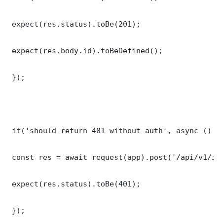
 expect(res.status).toBe(201);

 expect(res.body.id).toBeDefined();

 });

 it('should return 401 without auth', async () =>
 const res = await request(app).post('/api/v1/it
 expect(res.status).toBe(401);

 });
