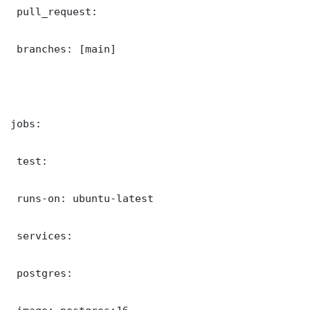
 pull_request:

 branches: [main]

jobs:

 test:

 runs-on: ubuntu-latest

 services:

 postgres:
