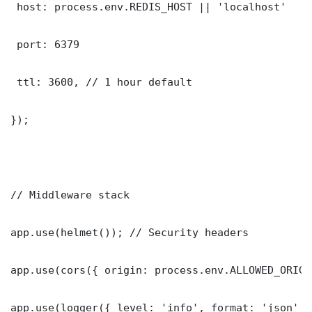
 host: process.env.REDIS_HOST || 'localhost'

 port: 6379

 ttl: 3600, // 1 hour default

});

// Middleware stack

app.use(helmet()); // Security headers

app.use(cors({ origin: process.env.ALLOWED_ORIGI
app.use(logger({ level: 'info', format: 'json' })