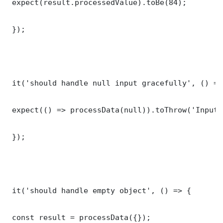
 expect(result.processedValue).toBe(84);

 });

 it('should handle null input gracefully', () => 
 expect(() => processData(null)).toThrow('Input 
 });

 it('should handle empty object', () => {

 const result = processData({});
