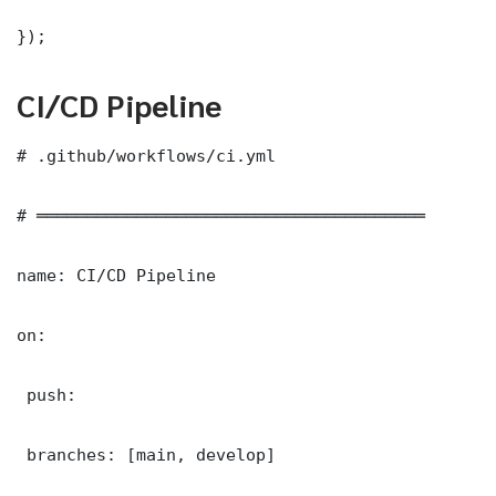
});
CI/CD Pipeline
# .github/workflows/ci.yml

# ═══════════════════════════════════════

name: CI/CD Pipeline

on:

 push:

 branches: [main, develop]
