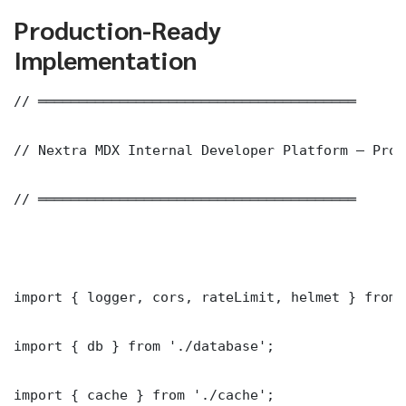
Production-Ready
Implementation
// ═══════════════════════════════════════

// Nextra MDX Internal Developer Platform — Prod
// ═══════════════════════════════════════

import { logger, cors, rateLimit, helmet } from 
import { db } from './database';

import { cache } from './cache';
