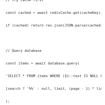
 const cached = await redisCache.get(cacheKey);

 if (cached) return res.json(JSON.parse(cached));
 // Query database

 const items = await database.query(

 'SELECT * FROM items WHERE ($1::text IS NULL OR
 [search ? `%%` : null, limit, (page - 1) * limit
 );
