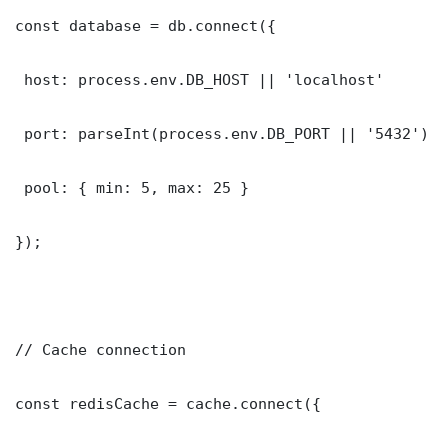
const database = db.connect({

 host: process.env.DB_HOST || 'localhost'

 port: parseInt(process.env.DB_PORT || '5432')

 pool: { min: 5, max: 25 }

});

// Cache connection

const redisCache = cache.connect({
