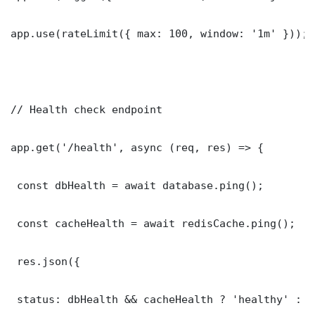
app.use(rateLimit({ max: 100, window: '1m' }));

// Health check endpoint

app.get('/health', async (req, res) => {

 const dbHealth = await database.ping();

 const cacheHealth = await redisCache.ping();

 res.json({

 status: dbHealth && cacheHealth ? 'healthy' : '