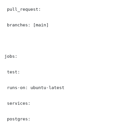
 pull_request:

 branches: [main]

jobs:

 test:

 runs-on: ubuntu-latest

 services:

 postgres:
