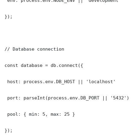
 env: process.env.NODE_ENV || 'development'

});

// Database connection

const database = db.connect({

 host: process.env.DB_HOST || 'localhost'

 port: parseInt(process.env.DB_PORT || '5432')

 pool: { min: 5, max: 25 }

});
