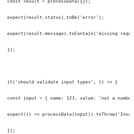
 const result = processData({});

 expect(result.status).toBe('error');

 expect(result.message).toContain('missing requi
 });

 it('should validate input types', () => {

 const input = { name: 123, value: 'not a number'
 expect(() => processData(input)).toThrow('Inval
 });
