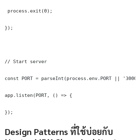
 process.exit(0);

});

// Start server

const PORT = parseInt(process.env.PORT || '3000')
app.listen(PORT, () => {

});
Design Patterns ที่ใช้บ่อยกับ