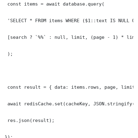
 const items = await database.query(

 'SELECT * FROM items WHERE ($1::text IS NULL OR
 [search ? `%%` : null, limit, (page - 1) * limit
 );

 const result = { data: items.rows, page, limit,
 await redisCache.set(cacheKey, JSON.stringify(r
 res.json(result);

});
