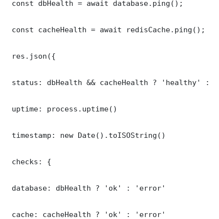
 const dbHealth = await database.ping();

 const cacheHealth = await redisCache.ping();

 res.json({

 status: dbHealth && cacheHealth ? 'healthy' : '
 uptime: process.uptime()

 timestamp: new Date().toISOString()

 checks: {

 database: dbHealth ? 'ok' : 'error'

 cache: cacheHealth ? 'ok' : 'error'
