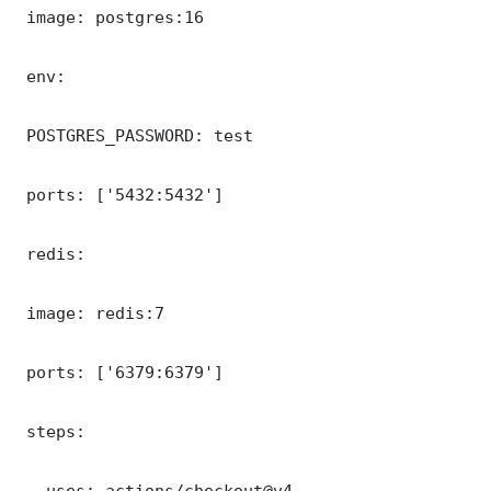
 image: postgres:16

 env:

 POSTGRES_PASSWORD: test

 ports: ['5432:5432']

 redis:

 image: redis:7

 ports: ['6379:6379']

 steps:

 - uses: actions/checkout@v4
