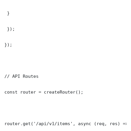
 }

 });

});

// API Routes

const router = createRouter();

router.get('/api/v1/items', async (req, res) => {