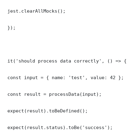
 jest.clearAllMocks();

 });

 it('should process data correctly', () => {

 const input = { name: 'test', value: 42 };

 const result = processData(input);

 expect(result).toBeDefined();

 expect(result.status).toBe('success');
