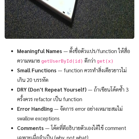
Meaningful Names
— ตั้งชื่อตัวแปร/function ให้สื่อ
ความหมาย
ดีกว่า
getUserById(id)
get(x)
Small Functions
— function ควรทำสิ่งเดียวยาวไม่
เกิน 20 บรรทัด
DRY (Don't Repeat Yourself)
— ถ้าเขียนโค้ดซ้ำ 3
ครั้งควร refactor เป็น function
Error Handling
— จัดการ error อย่างเหมาะสมไม่
swallow exceptions
Comments
— โค้ดที่ดีอธิบายตัวเองได้ใช้ comment
เฉพาะเมื่อจำเป็น (why, not what)