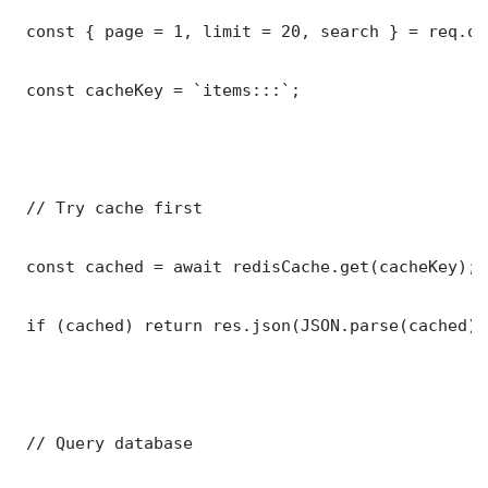
 const { page = 1, limit = 20, search } = req.que
 const cacheKey = `items:::`;

 // Try cache first

 const cached = await redisCache.get(cacheKey);

 if (cached) return res.json(JSON.parse(cached));
 // Query database
