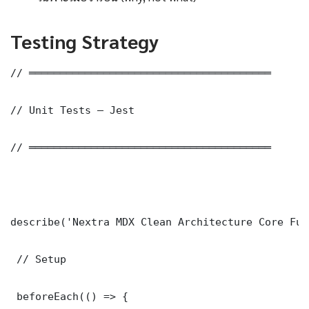
Testing Strategy
// ═══════════════════════════════════════

// Unit Tests — Jest

// ═══════════════════════════════════════

describe('Nextra MDX Clean Architecture Core Fun
 // Setup

 beforeEach(() => {
