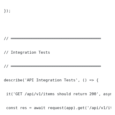
});

// ═══════════════════════════════════════

// Integration Tests

// ═══════════════════════════════════════

describe('API Integration Tests', () => {

 it('GET /api/v1/items should return 200', async
 const res = await request(app).get('/api/v1/item