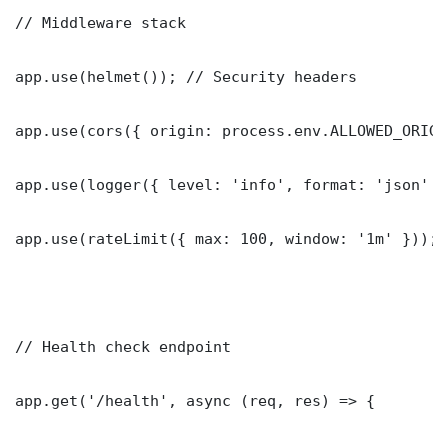
// Middleware stack

app.use(helmet()); // Security headers

app.use(cors({ origin: process.env.ALLOWED_ORIGI
app.use(logger({ level: 'info', format: 'json' })
app.use(rateLimit({ max: 100, window: '1m' }));

// Health check endpoint

app.get('/health', async (req, res) => {
