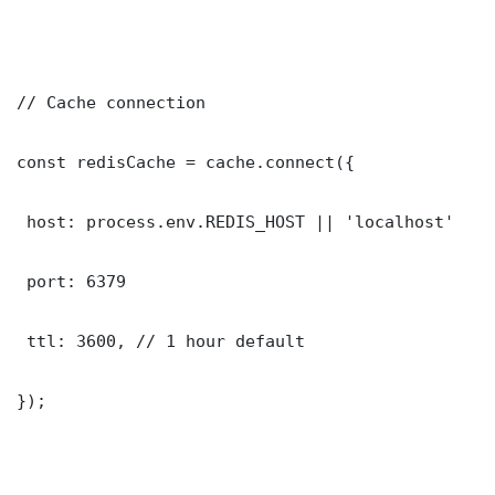
// Cache connection

const redisCache = cache.connect({

 host: process.env.REDIS_HOST || 'localhost'

 port: 6379

 ttl: 3600, // 1 hour default

});
