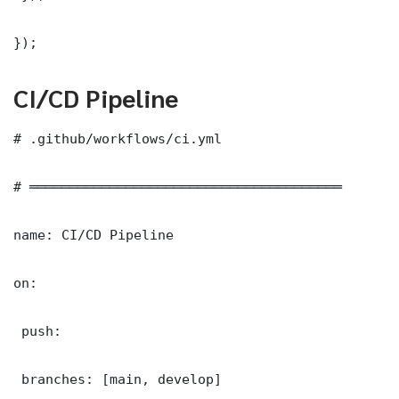
});
CI/CD Pipeline
# .github/workflows/ci.yml

# ═══════════════════════════════════════

name: CI/CD Pipeline

on:

 push:

 branches: [main, develop]
