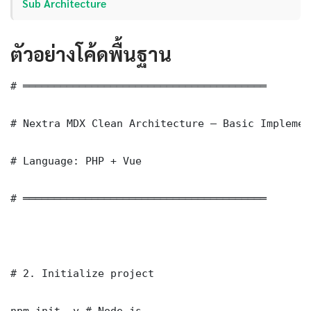
Sub Architecture
ตัวอย่างโค้ดพื้นฐาน
# ═══════════════════════════════════════

# Nextra MDX Clean Architecture — Basic Implement
# Language: PHP + Vue

# ═══════════════════════════════════════

# 2. Initialize project

npm init -y # Node.js
