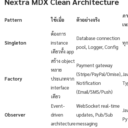
Nextra MDX Clean Architecture
ภา
Pattern
ใช้เมื่อ
ตัวอย่างจริง
เห
ต้องการ
Database connection
Singleton
instance
ทุ
pool, Logger, Config
เดียวทั้ง app
สร้าง object
Payment gateway
หลาย
(Stripe/PayPal/Omise),
Ja
Factory
ประเภทจาก
Notification
Ty
interface
(Email/SMS/Push)
เดียว
Event-
WebSocket real-time
Ja
Observer
driven
updates, Pub/Sub
Py
architecture
messaging