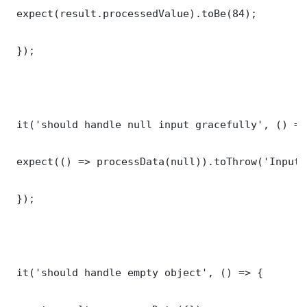
 expect(result.processedValue).toBe(84);

 });

 it('should handle null input gracefully', () => 
 expect(() => processData(null)).toThrow('Input 
 });

 it('should handle empty object', () => {
