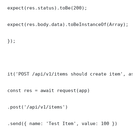
 expect(res.status).toBe(200);

 expect(res.body.data).toBeInstanceOf(Array);

 });

 it('POST /api/v1/items should create item', asy
 const res = await request(app)

 .post('/api/v1/items')

 .send({ name: 'Test Item', value: 100 })
