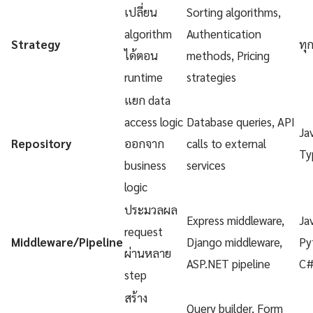
เปลี่ยน
Sorting algorithms,
algorithm
Authentication
Strategy
ทุ
ได้ตอน
methods, Pricing
runtime
strategies
แยก data
access logic
Database queries, API
Ja
Repository
ออกจาก
calls to external
Ty
business
services
logic
ประมวลผล
Express middleware,
Ja
request
Middleware/Pipeline
Django middleware,
Py
ผ่านหลาย
ASP.NET pipeline
C
step
สร้าง
Query builder, Form