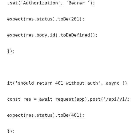
 .set('Authorization', `Bearer `);

 expect(res.status).toBe(201);

 expect(res.body.id).toBeDefined();

 });

 it('should return 401 without auth', async () =>
 const res = await request(app).post('/api/v1/it
 expect(res.status).toBe(401);

 });
