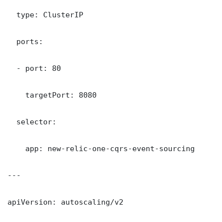
  type: ClusterIP

  ports:

  - port: 80

    targetPort: 8080

  selector:

    app: new-relic-one-cqrs-event-sourcing

---

apiVersion: autoscaling/v2
