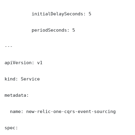
          initialDelaySeconds: 5

          periodSeconds: 5

---

apiVersion: v1

kind: Service

metadata:

  name: new-relic-one-cqrs-event-sourcing

spec:
