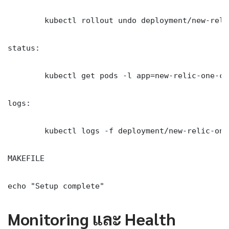
	kubectl rollout undo deployment/new-relic-one-cqrs-event-sourcing -n production

status:

	kubectl get pods -l app=new-relic-one-cqrs-event-sourcing -n production -o wide

logs:

	kubectl logs -f deployment/new-relic-one-cqrs-event-sourcing -n production --tail=100

MAKEFILE

echo "Setup complete"
Monitoring และ Health