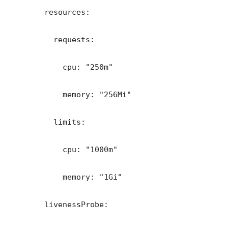
        resources:

          requests:

            cpu: "250m"

            memory: "256Mi"

          limits:

            cpu: "1000m"

            memory: "1Gi"

        livenessProbe:
