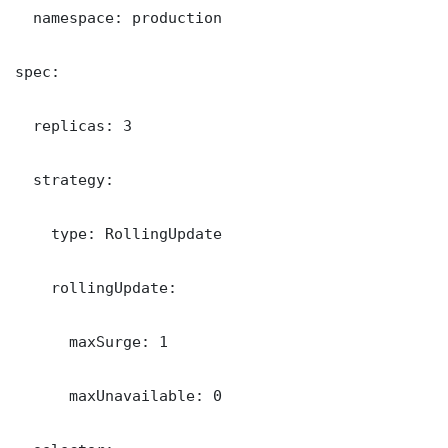
  namespace: production

spec:

  replicas: 3

  strategy:

    type: RollingUpdate

    rollingUpdate:

      maxSurge: 1

      maxUnavailable: 0
