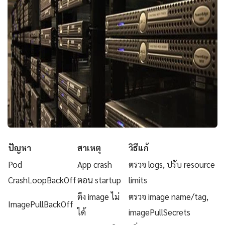
ปัญหา
สาเหตุ
วิธีแก้
Pod
App crash
ตรวจ logs, ปรับ resource
CrashLoopBackOff
ตอน startup
limits
ดึง image ไม่
ตรวจ image name/tag,
ImagePullBackOff
ได้
imagePullSecrets