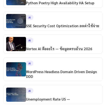
Python Poetry High Availability HA Setup
AI
SSE Security Cost Optimization ลดค่าใช้จ่าย
AI
Vertex AI คืออะไร — ข้อมูลครบถ้วน 2026
AI
WordPress Headless Domain Driven Design
DDD
AI
Unemployment Rate US —