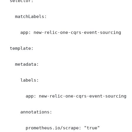
  selector:

    matchLabels:

      app: new-relic-one-cqrs-event-sourcing

  template:

    metadata:

      labels:

        app: new-relic-one-cqrs-event-sourcing

      annotations:

        prometheus.io/scrape: "true"
