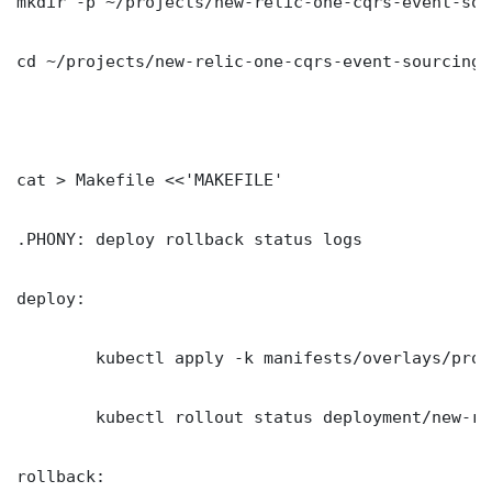
mkdir -p ~/projects/new-relic-one-cqrs-event-sou
cd ~/projects/new-relic-one-cqrs-event-sourcing

cat > Makefile <<'MAKEFILE'

.PHONY: deploy rollback status logs

deploy:

	kubectl apply -k manifests/overlays/production/

	kubectl rollout status deployment/new-relic-one-cqrs-event-sourcing -n production --timeout=300s

rollback:
