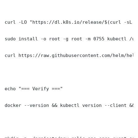
curl -LO "https://dl.k8s.io/release/$(curl -sL h
sudo install -o root -g root -m 0755 kubectl /us
curl https://raw.githubusercontent.com/helm/helm
echo "=== Verify ==="

docker --version && kubectl version --client && 