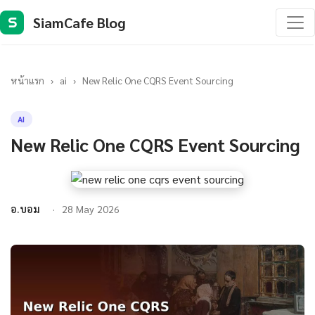
SiamCafe Blog
S
หน้าแรก
›
ai
›
New Relic One CQRS Event Sourcing
AI
New Relic One CQRS Event Sourcing
อ.บอม
28 May 2026