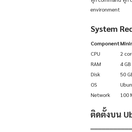
environment
System Re
Component
Min
CPU
2 cor
RAM
4 GB
Disk
50 G
OS
Ubun
Network
100 
ติดตั้งบน 
══════════