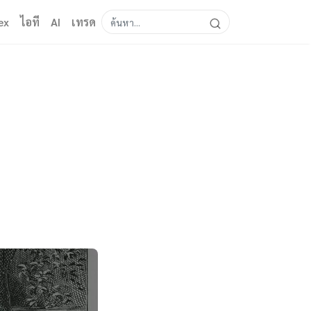
ex
ไอที
AI
เทรด