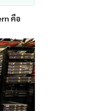
rn คือ