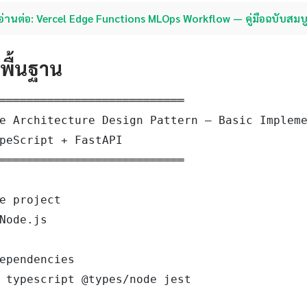
อ่านต่อ: Vercel Edge Functions MLOps Workflow — คู่มือฉบับสมบ
ดพื้นฐาน
═══════════════════════════

e Architecture Design Pattern — Basic Impleme
peScript + FastAPI

═══════════════════════════

e project

Node.js

ependencies

 typescript @types/node jest