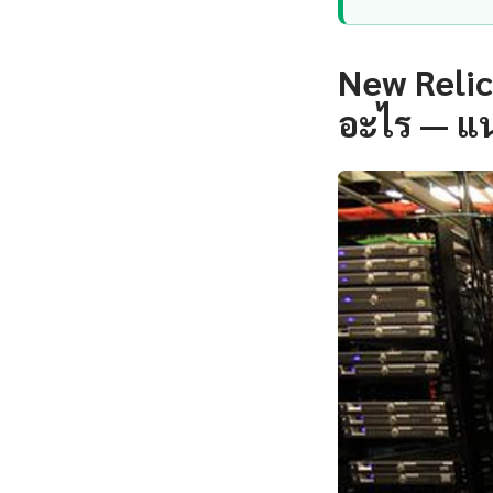
New Relic
อะไร — แ