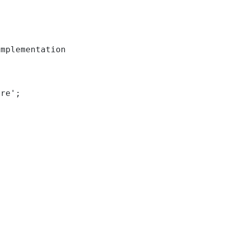
mplementation

re';
