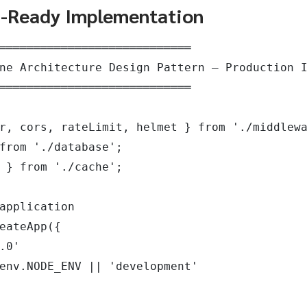
n-Ready Implementation
════════════════════════════

ne Architecture Design Pattern — Production I
════════════════════════════

r, cors, rateLimit, helmet } from './middlewa
from './database';

 } from './cache';

application

eateApp({

.0'

env.NODE_ENV || 'development'
