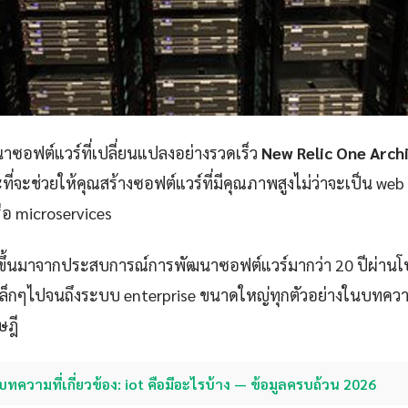
ซอฟต์แวร์ที่เปลี่ยนแปลงอย่างรวดเร็ว
New Relic One Arch
ที่จะช่วยให้คุณสร้างซอฟต์แวร์ที่มีคุณภาพสูงไม่ว่าจะเป็น web
ือ microservices
ขึ้นมาจากประสบการณ์การพัฒนาซอฟต์แวร์มากว่า 20 ปีผ่าน
p เล็กๆไปจนถึงระบบ enterprise ขนาดใหญ่ทุกตัวอย่างในบทควา
ษฎี
บทความที่เกี่ยวข้อง: iot คือมีอะไรบ้าง — ข้อมูลครบถ้วน 2026