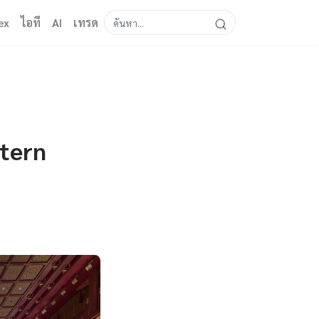
ex
ไอที
AI
เทรด
ttern