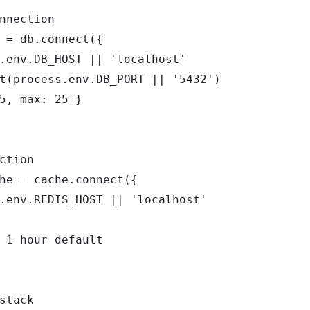
nnection

 = db.connect({

.env.DB_HOST || 'localhost'

t(process.env.DB_PORT || '5432')

5, max: 25 }

ction

he = cache.connect({

.env.REDIS_HOST || 'localhost'

 1 hour default

stack
