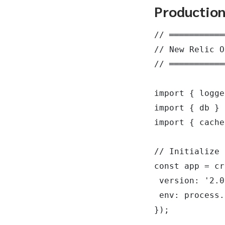
Productio
// ═══════════
// New Relic O
// ═══════════
import { logge
import { db } 
import { cache
// Initialize 
const app = cr
 version: '2.0
 env: process.
});
