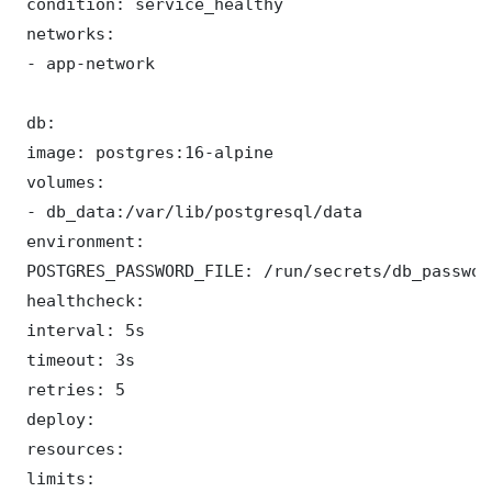
 condition: service_healthy

 networks:

 - app-network

 db:

 image: postgres:16-alpine

 volumes:

 - db_data:/var/lib/postgresql/data

 environment:

 POSTGRES_PASSWORD_FILE: /run/secrets/db_password
 healthcheck:

 interval: 5s

 timeout: 3s

 retries: 5

 deploy:

 resources:

 limits:
