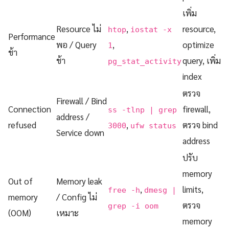
เพิ่ม
Resource ไม่
,
resource,
htop
iostat -x
Performance
พอ / Query
,
optimize
1
ช้า
ช้า
query, เพิ่ม
pg_stat_activity
index
ตรวจ
Firewall / Bind
Connection
firewall,
ss -tlnp | grep
address /
refused
,
ตรวจ bind
3000
ufw status
Service down
address
ปรับ
memory
Out of
Memory leak
,
limits,
free -h
dmesg |
memory
/ Config ไม่
ตรวจ
grep -i oom
(OOM)
เหมาะ
memory