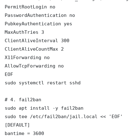
PermitRootLogin no

PasswordAuthentication no

PubkeyAuthentication yes

MaxAuthTries 3

ClientAliveInterval 300

ClientAliveCountMax 2

X11Forwarding no

AllowTcpForwarding no

EOF

sudo systemctl restart sshd

# 4. fail2ban

sudo apt install -y fail2ban

sudo tee /etc/fail2ban/jail.local << 'EOF'

[DEFAULT]

bantime = 3600
