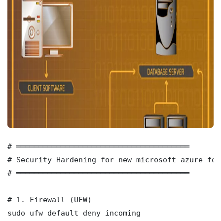
# ═══════════════════════════════════════

# Security Hardening for new microsoft azure for 
# ═══════════════════════════════════════

# 1. Firewall (UFW)

sudo ufw default deny incoming
