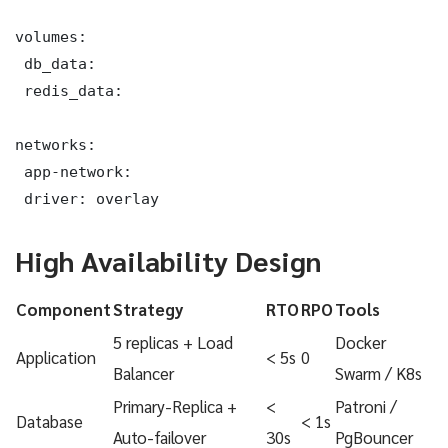
volumes:

 db_data:

 redis_data:

networks:

 app-network:

 driver: overlay
High Availability Design
Component
Strategy
RTO
RPO
Tools
5 replicas + Load
Docker
Application
< 5s
0
Balancer
Swarm / K8s
Primary-Replica +
<
Patroni /
Database
< 1s
Auto-failover
30s
PgBouncer