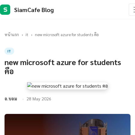
SiamCafe Blog
S
หน้าแรก
›
it
›
new microsoft azure for students คือ
IT
new microsoft azure for students
คือ
อ.บอม
28 May 2026