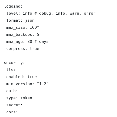
logging:

 level: info # debug, info, warn, error

 format: json

 max_size: 100M

 max_backups: 5

 max_age: 30 # days

 compress: true

security:

 tls:

 enabled: true

 min_version: "1.2"

 auth:

 type: token

 secret: 

 cors:
