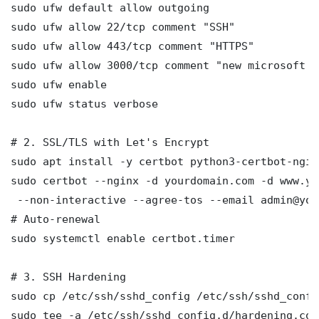
sudo ufw default allow outgoing

sudo ufw allow 22/tcp comment "SSH"

sudo ufw allow 443/tcp comment "HTTPS"

sudo ufw allow 3000/tcp comment "new microsoft az
sudo ufw enable

sudo ufw status verbose

# 2. SSL/TLS with Let's Encrypt

sudo apt install -y certbot python3-certbot-nginx
sudo certbot --nginx -d yourdomain.com -d www.yo
 --non-interactive --agree-tos --email admin@you
# Auto-renewal

sudo systemctl enable certbot.timer

# 3. SSH Hardening

sudo cp /etc/ssh/sshd_config /etc/ssh/sshd_config
sudo tee -a /etc/ssh/sshd_config.d/hardening.con