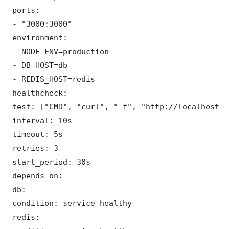
 ports:

 - "3000:3000"

 environment:

 - NODE_ENV=production

 - DB_HOST=db

 - REDIS_HOST=redis

 healthcheck:

 test: ["CMD", "curl", "-f", "http://localhost:3
 interval: 10s

 timeout: 5s

 retries: 3

 start_period: 30s

 depends_on:

 db:

 condition: service_healthy

 redis:
