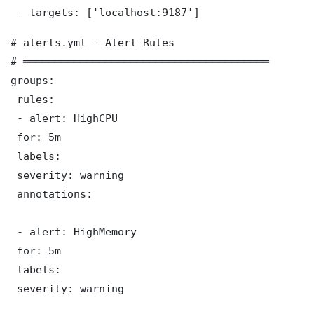
 - targets: ['localhost:9187']
# alerts.yml — Alert Rules

# ═══════════════════════════════════════

groups:

 rules:

 - alert: HighCPU

 for: 5m

 labels:

 severity: warning

 annotations:

 - alert: HighMemory

 for: 5m

 labels:

 severity: warning
