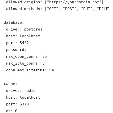
 allowed_origins: ["https://yourdomain.com"]

 allowed_methods: ["GET", "POST", "PUT", "DELETE"
database:

 driver: postgres

 host: localhost

 port: 5432

 password: 

 max_open_conns: 25

 max_idle_conns: 5

 conn_max_lifetime: 5m

cache:

 driver: redis

 host: localhost

 port: 6379

 db: 0
