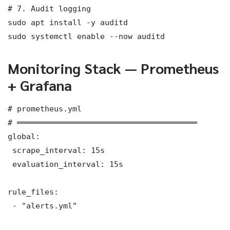
# 7. Audit logging

sudo apt install -y auditd

sudo systemctl enable --now auditd
Monitoring Stack — Prometheus
+ Grafana
# prometheus.yml

# ═══════════════════════════════════════

global:

 scrape_interval: 15s

 evaluation_interval: 15s

rule_files:

 - "alerts.yml"
