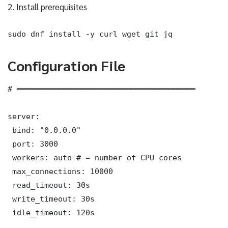
2. Install prerequisites
sudo dnf install -y curl wget git jq
Configuration File
# ═══════════════════════════════════════

server:

 bind: "0.0.0.0"

 port: 3000

 workers: auto # = number of CPU cores

 max_connections: 10000

 read_timeout: 30s

 write_timeout: 30s

 idle_timeout: 120s
