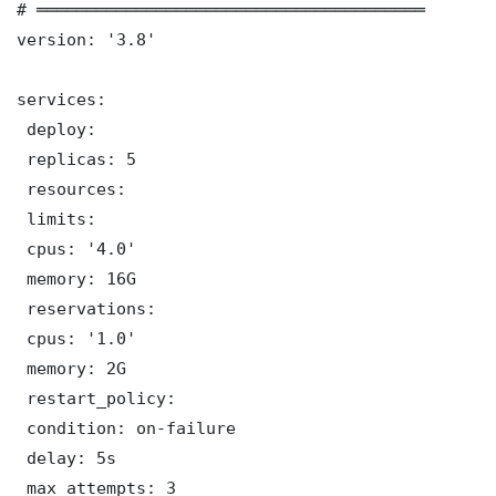
# ═══════════════════════════════════════

version: '3.8'

services:

 deploy:

 replicas: 5

 resources:

 limits:

 cpus: '4.0'

 memory: 16G

 reservations:

 cpus: '1.0'

 memory: 2G

 restart_policy:

 condition: on-failure

 delay: 5s

 max_attempts: 3
