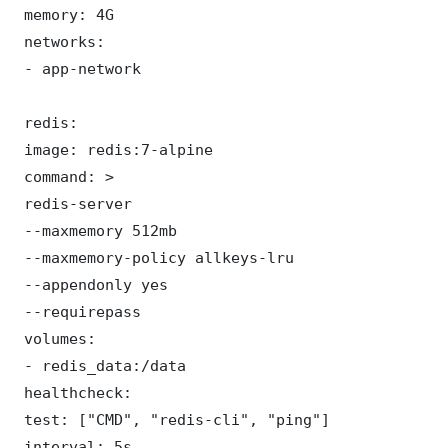
 memory: 4G

 networks:

 - app-network

 redis:

 image: redis:7-alpine

 command: >

 redis-server

 --maxmemory 512mb

 --maxmemory-policy allkeys-lru

 --appendonly yes

 --requirepass 

 volumes:

 - redis_data:/data

 healthcheck:

 test: ["CMD", "redis-cli", "ping"]

 interval: 5s
