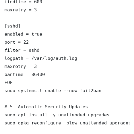
findtime = 600

maxretry = 3

[sshd]

enabled = true

port = 22

filter = sshd

logpath = /var/log/auth.log

maxretry = 3

bantime = 86400

EOF

sudo systemctl enable --now fail2ban

# 5. Automatic Security Updates

sudo apt install -y unattended-upgrades

sudo dpkg-reconfigure -plow unattended-upgrades
