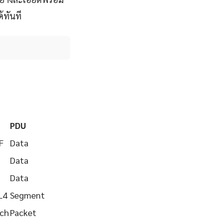
้ทันที
PDU
F
Data
Data
Data
L4
Segment
tch
Packet