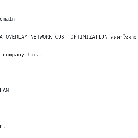
omain

A-OVERLAY-NETWORK-COST-OPTIMIZATION-ลดคาใชจาย-
 company.local

LAN

nt
