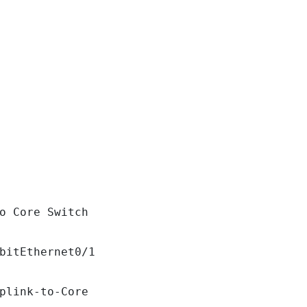
o Core Switch

bitEthernet0/1

plink-to-Core
