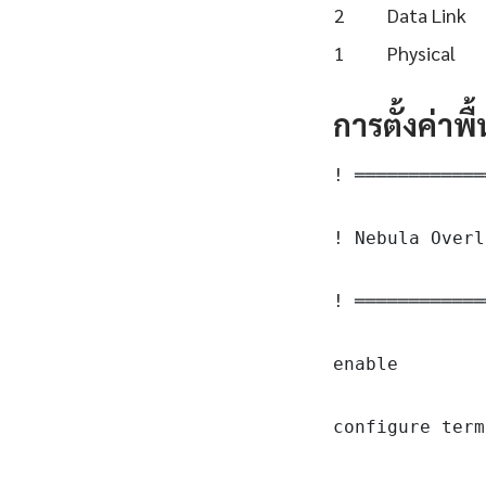
2
Data Link
1
Physical
การตั้งค่าพ
! ════════════
! Nebula Overl
! ════════════
enable

configure term