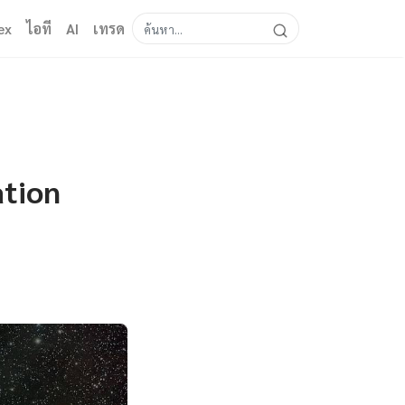
ex
ไอที
AI
เทรด
ation