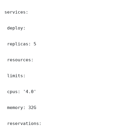
services:

 deploy:

 replicas: 5

 resources:

 limits:

 cpus: '4.0'

 memory: 32G

 reservations:
