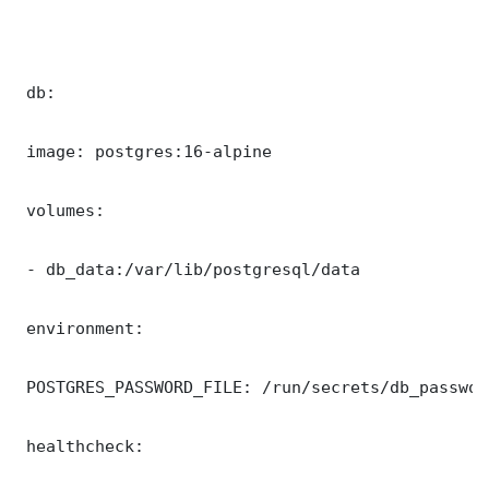
 db:

 image: postgres:16-alpine

 volumes:

 - db_data:/var/lib/postgresql/data

 environment:

 POSTGRES_PASSWORD_FILE: /run/secrets/db_password
 healthcheck:
