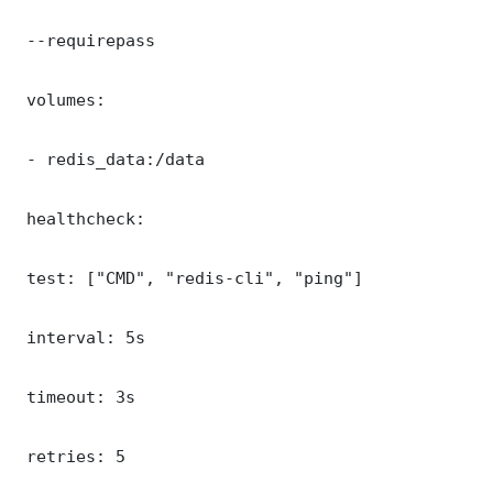
 --requirepass 

 volumes:

 - redis_data:/data

 healthcheck:

 test: ["CMD", "redis-cli", "ping"]

 interval: 5s

 timeout: 3s

 retries: 5
