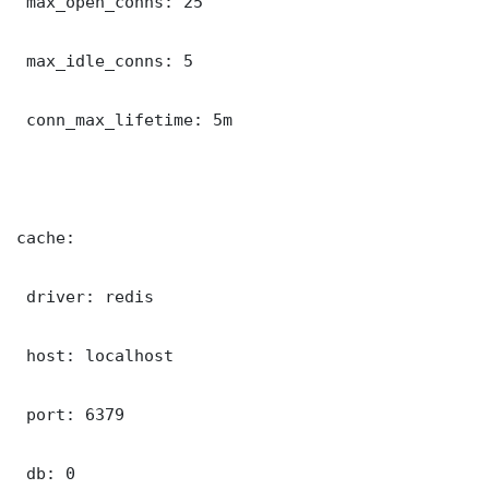
 max_open_conns: 25

 max_idle_conns: 5

 conn_max_lifetime: 5m

cache:

 driver: redis

 host: localhost

 port: 6379

 db: 0
