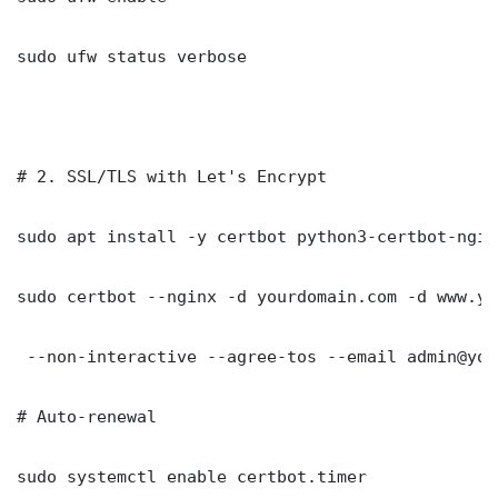
sudo ufw status verbose

# 2. SSL/TLS with Let's Encrypt

sudo apt install -y certbot python3-certbot-nginx
sudo certbot --nginx -d yourdomain.com -d www.yo
 --non-interactive --agree-tos --email admin@you
# Auto-renewal

sudo systemctl enable certbot.timer
