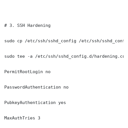
# 3. SSH Hardening

sudo cp /etc/ssh/sshd_config /etc/ssh/sshd_config
sudo tee -a /etc/ssh/sshd_config.d/hardening.con
PermitRootLogin no

PasswordAuthentication no

PubkeyAuthentication yes

MaxAuthTries 3
