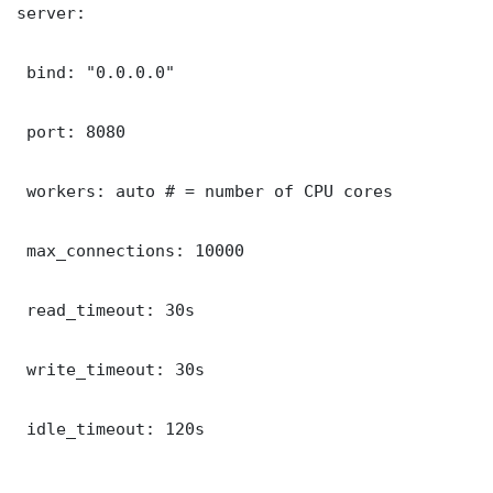
server:

 bind: "0.0.0.0"

 port: 8080

 workers: auto # = number of CPU cores

 max_connections: 10000

 read_timeout: 30s

 write_timeout: 30s

 idle_timeout: 120s
