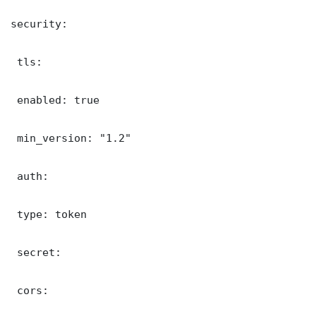
security:

 tls:

 enabled: true

 min_version: "1.2"

 auth:

 type: token

 secret: 

 cors:
