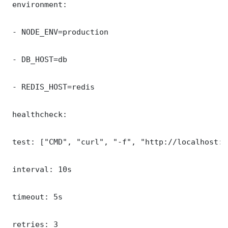
 environment:

 - NODE_ENV=production

 - DB_HOST=db

 - REDIS_HOST=redis

 healthcheck:

 test: ["CMD", "curl", "-f", "http://localhost:8
 interval: 10s

 timeout: 5s

 retries: 3
