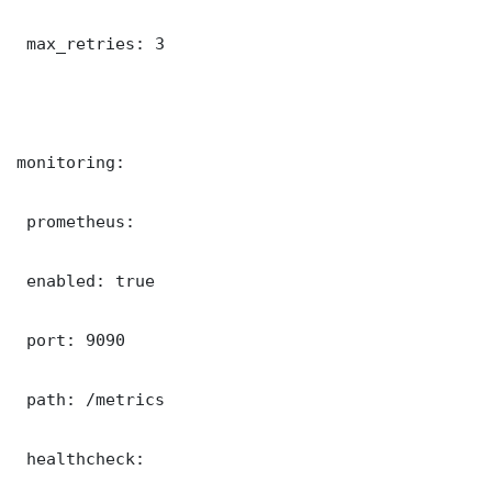
 max_retries: 3

monitoring:

 prometheus:

 enabled: true

 port: 9090

 path: /metrics

 healthcheck:
