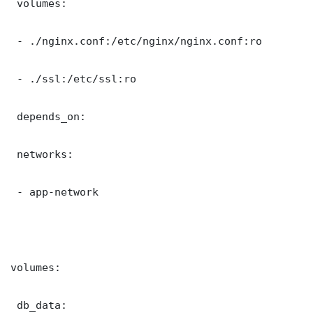
 volumes:

 - ./nginx.conf:/etc/nginx/nginx.conf:ro

 - ./ssl:/etc/ssl:ro

 depends_on:

 networks:

 - app-network

volumes:

 db_data:
