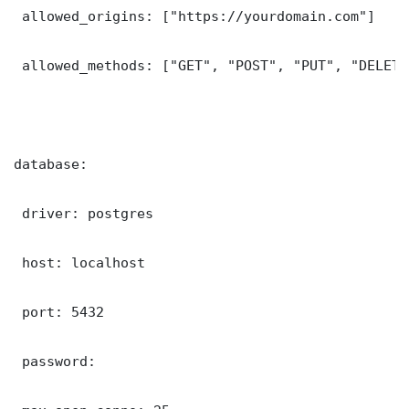
 allowed_origins: ["https://yourdomain.com"]

 allowed_methods: ["GET", "POST", "PUT", "DELETE"
database:

 driver: postgres

 host: localhost

 port: 5432

 password: 
