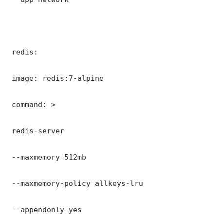
 redis:

 image: redis:7-alpine

 command: >

 redis-server

 --maxmemory 512mb

 --maxmemory-policy allkeys-lru

 --appendonly yes
