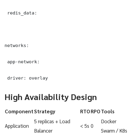
 redis_data:

networks:

 app-network:

 driver: overlay
High Availability Design
Component
Strategy
RTO
RPO
Tools
5 replicas + Load
Docker
Application
< 5s
0
Balancer
Swarm / K8s