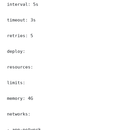
 interval: 5s

 timeout: 3s

 retries: 5

 deploy:

 resources:

 limits:

 memory: 4G

 networks:

 - app-network
