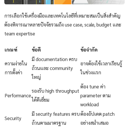
การเลือกใช้เครื่องมือและเทคโนโลยีที่เหมาะสมเป็นสิ่งสำคัญ
ต้องพิจารณาหลายปัจจัยรวมถึง use case, scale, budget และ
team expertise
เกณฑ์
ข้อดี
ข้อจำกัด
มี documentation ครบ
ความง่ายใน
อาจต้องใช้เวลาเรียนรู้
ถ้วนและ community
การตั้งค่า
ในช่วงแรก
ใหญ่
ต้อง tune ค่า
รองรับ high throughput
Performance
parameter ตาม
ได้ดีเยี่ยม
workload
มี security features ครบ
ต้องอัปเดต patch
Security
ถ้วนตามมาตรฐาน
อย่างสม่ำเสมอ