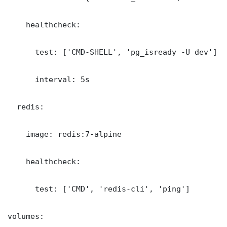
    healthcheck:

      test: ['CMD-SHELL', 'pg_isready -U dev']

      interval: 5s

  redis:

    image: redis:7-alpine

    healthcheck:

      test: ['CMD', 'redis-cli', 'ping']

volumes:
