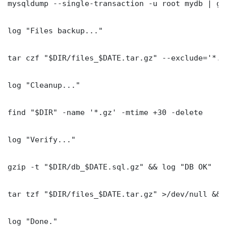
mysqldump --single-transaction -u root mydb | gz
log "Files backup..."

tar czf "$DIR/files_$DATE.tar.gz" --exclude='*.l
log "Cleanup..."

find "$DIR" -name '*.gz' -mtime +30 -delete

log "Verify..."

gzip -t "$DIR/db_$DATE.sql.gz" && log "DB OK"

tar tzf "$DIR/files_$DATE.tar.gz" >/dev/null && 
log "Done." 