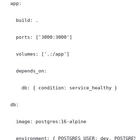
  app:

    build: .

    ports: ['3000:3000']

    volumes: ['.:/app']

    depends_on:

      db: { condition: service_healthy }

  db:

    image: postgres:16-alpine

    environment: { POSTGRES_USER: dev, POSTGRES_