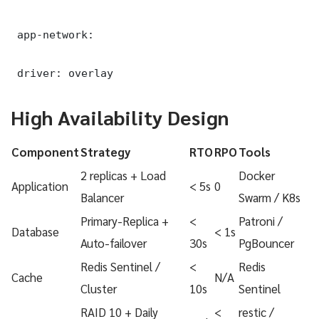
 app-network:

 driver: overlay
High Availability Design
Component
Strategy
RTO
RPO
Tools
2 replicas + Load
Docker
Application
< 5s
0
Balancer
Swarm / K8s
Primary-Replica +
<
Patroni /
Database
< 1s
Auto-failover
30s
PgBouncer
Redis Sentinel /
<
Redis
Cache
N/A
Cluster
10s
Sentinel
RAID 10 + Daily
<
restic /