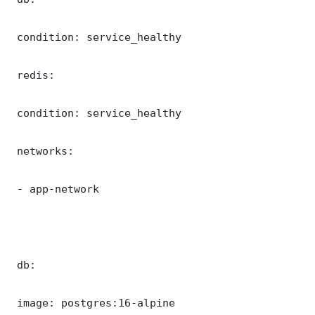
 condition: service_healthy

 redis:

 condition: service_healthy

 networks:

 - app-network

 db:

 image: postgres:16-alpine
