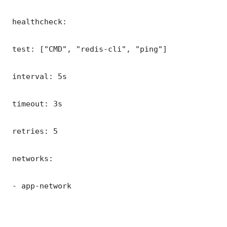
 healthcheck:

 test: ["CMD", "redis-cli", "ping"]

 interval: 5s

 timeout: 3s

 retries: 5

 networks:

 - app-network
