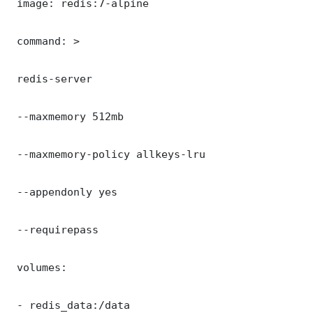
 image: redis:7-alpine

 command: >

 redis-server

 --maxmemory 512mb

 --maxmemory-policy allkeys-lru

 --appendonly yes

 --requirepass 

 volumes:

 - redis_data:/data
