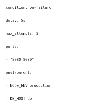
 condition: on-failure

 delay: 5s

 max_attempts: 3

 ports:

 - "8080:8080"

 environment:

 - NODE_ENV=production

 - DB_HOST=db
