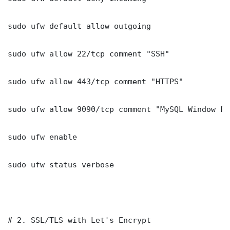
sudo ufw default allow outgoing

sudo ufw allow 22/tcp comment "SSH"

sudo ufw allow 443/tcp comment "HTTPS"

sudo ufw allow 9090/tcp comment "MySQL Window Fu
sudo ufw enable

sudo ufw status verbose

# 2. SSL/TLS with Let's Encrypt
