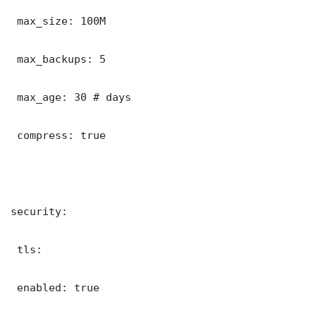
 max_size: 100M

 max_backups: 5

 max_age: 30 # days

 compress: true

security:

 tls:

 enabled: true
