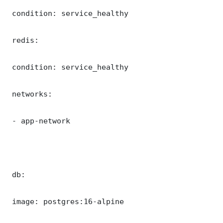
 condition: service_healthy

 redis:

 condition: service_healthy

 networks:

 - app-network

 db:

 image: postgres:16-alpine
