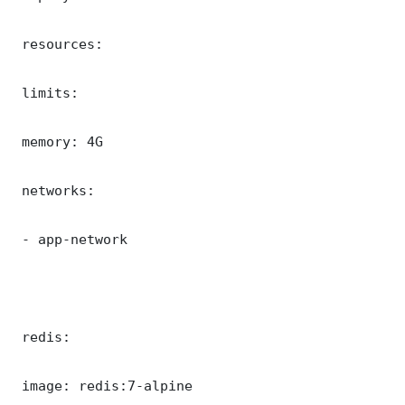
 resources:

 limits:

 memory: 4G

 networks:

 - app-network

 redis:

 image: redis:7-alpine
