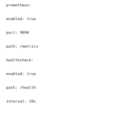
 prometheus:

 enabled: true

 port: 9090

 path: /metrics

 healthcheck:

 enabled: true

 path: /health

 interval: 10s