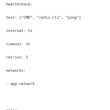
 healthcheck:

 test: ["CMD", "redis-cli", "ping"]

 interval: 5s

 timeout: 3s

 retries: 5

 networks:

 - app-network
