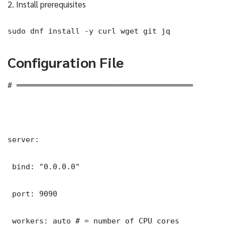
2. Install prerequisites
sudo dnf install -y curl wget git jq
Configuration File
# ═══════════════════════════════════════

server:

 bind: "0.0.0.0"

 port: 9090

 workers: auto # = number of CPU cores
