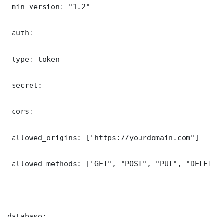
 min_version: "1.2"

 auth:

 type: token

 secret: 

 cors:

 allowed_origins: ["https://yourdomain.com"]

 allowed_methods: ["GET", "POST", "PUT", "DELETE"
database:
