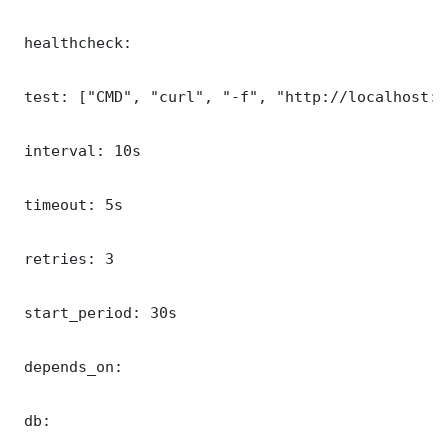
 healthcheck:

 test: ["CMD", "curl", "-f", "http://localhost:9
 interval: 10s

 timeout: 5s

 retries: 3

 start_period: 30s

 depends_on:

 db:
