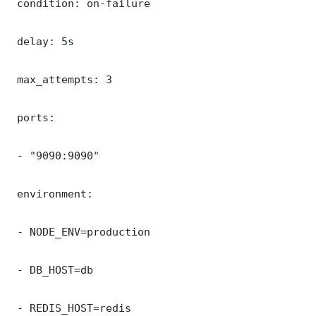
 condition: on-failure

 delay: 5s

 max_attempts: 3

 ports:

 - "9090:9090"

 environment:

 - NODE_ENV=production

 - DB_HOST=db

 - REDIS_HOST=redis
