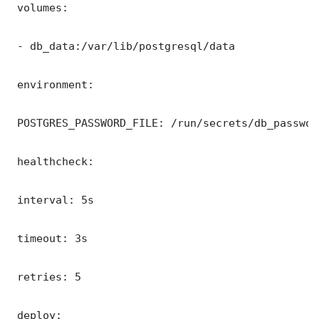
 volumes:

 - db_data:/var/lib/postgresql/data

 environment:

 POSTGRES_PASSWORD_FILE: /run/secrets/db_password
 healthcheck:

 interval: 5s

 timeout: 3s

 retries: 5

 deploy:
