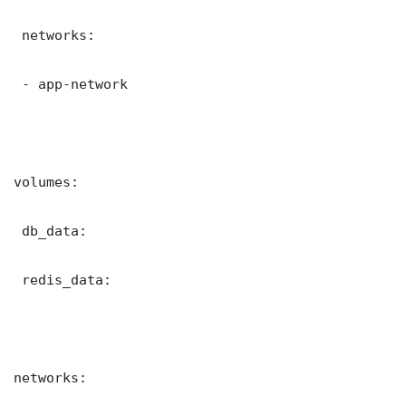
 networks:

 - app-network

volumes:

 db_data:

 redis_data:

networks:
