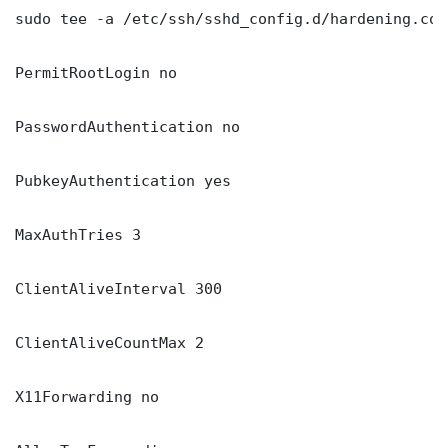
sudo tee -a /etc/ssh/sshd_config.d/hardening.con
PermitRootLogin no

PasswordAuthentication no

PubkeyAuthentication yes

MaxAuthTries 3

ClientAliveInterval 300

ClientAliveCountMax 2

X11Forwarding no
