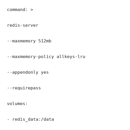
 command: >

 redis-server

 --maxmemory 512mb

 --maxmemory-policy allkeys-lru

 --appendonly yes

 --requirepass 

 volumes:

 - redis_data:/data
