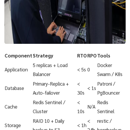
Component
Strategy
RTO
RPO
Tools
5 replicas + Load
Docker
Application
< 5s
0
Balancer
Swarm / K8s
Primary-Replica +
<
Patroni /
Database
< 1s
Auto-failover
30s
PgBouncer
Redis Sentinel /
<
Redis
Cache
N/A
Cluster
10s
Sentinel
RAID 10 + Daily
<
restic /
Storage
< 1h
backup to S3
24h
borgbackup