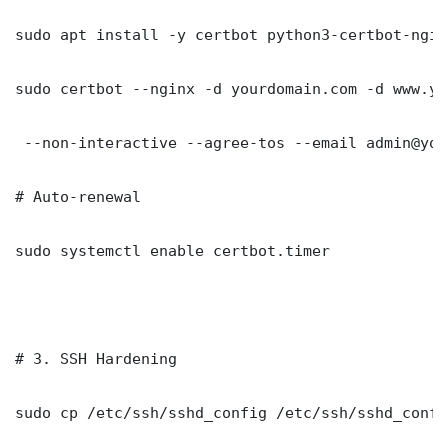
sudo apt install -y certbot python3-certbot-nginx
sudo certbot --nginx -d yourdomain.com -d www.yo
 --non-interactive --agree-tos --email admin@you
# Auto-renewal

sudo systemctl enable certbot.timer

# 3. SSH Hardening

sudo cp /etc/ssh/sshd_config /etc/ssh/sshd_config