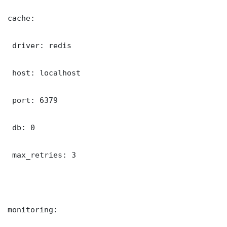
cache:

 driver: redis

 host: localhost

 port: 6379

 db: 0

 max_retries: 3

monitoring:
