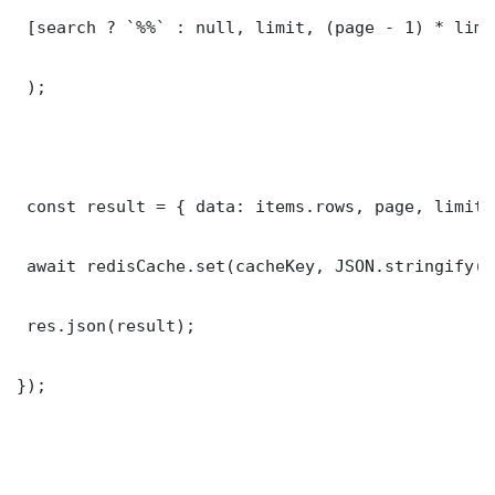
 [search ? `%%` : null, limit, (page - 1) * limit
 );

 const result = { data: items.rows, page, limit,
 await redisCache.set(cacheKey, JSON.stringify(r
 res.json(result);

});
