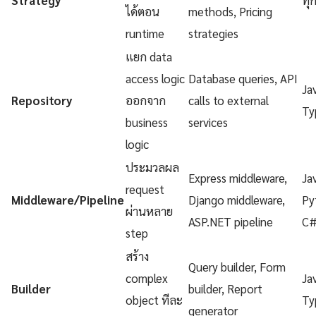
ได้ตอน
methods, Pricing
runtime
strategies
แยก data
access logic
Database queries, API
Ja
Repository
ออกจาก
calls to external
Ty
business
services
logic
ประมวลผล
Express middleware,
Ja
request
Middleware/Pipeline
Django middleware,
Py
ผ่านหลาย
ASP.NET pipeline
C
step
สร้าง
Query builder, Form
complex
Ja
Builder
builder, Report
object ทีละ
Ty
generator