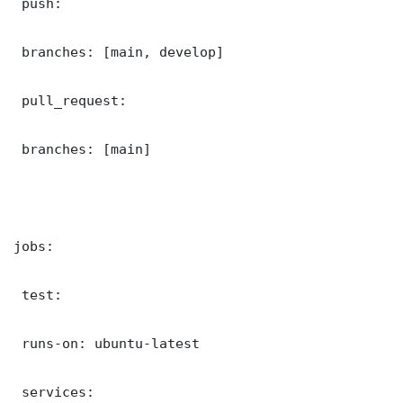
 push:

 branches: [main, develop]

 pull_request:

 branches: [main]

jobs:

 test:

 runs-on: ubuntu-latest

 services:
