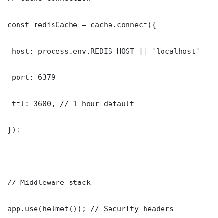
const redisCache = cache.connect({

 host: process.env.REDIS_HOST || 'localhost'

 port: 6379

 ttl: 3600, // 1 hour default

});

// Middleware stack

app.use(helmet()); // Security headers
