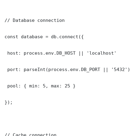
// Database connection

const database = db.connect({

 host: process.env.DB_HOST || 'localhost'

 port: parseInt(process.env.DB_PORT || '5432')

 pool: { min: 5, max: 25 }

});

// Cache connection
