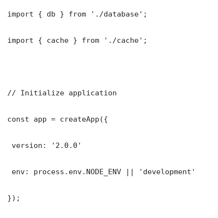
import { db } from './database';

import { cache } from './cache';

// Initialize application

const app = createApp({

 version: '2.0.0'

 env: process.env.NODE_ENV || 'development'

});
