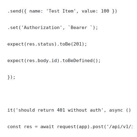
 .send({ name: 'Test Item', value: 100 })

 .set('Authorization', `Bearer `);

 expect(res.status).toBe(201);

 expect(res.body.id).toBeDefined();

 });

 it('should return 401 without auth', async () =>
 const res = await request(app).post('/api/v1/it