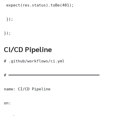
 expect(res.status).toBe(401);

 });

});
CI/CD Pipeline
# .github/workflows/ci.yml

# ═══════════════════════════════════════

name: CI/CD Pipeline

on:
