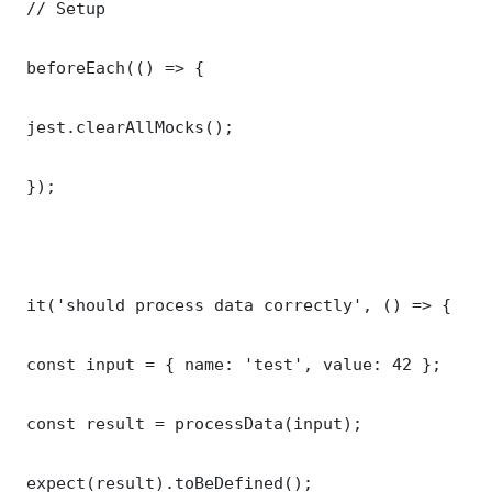
 // Setup

 beforeEach(() => {

 jest.clearAllMocks();

 });

 it('should process data correctly', () => {

 const input = { name: 'test', value: 42 };

 const result = processData(input);

 expect(result).toBeDefined();
