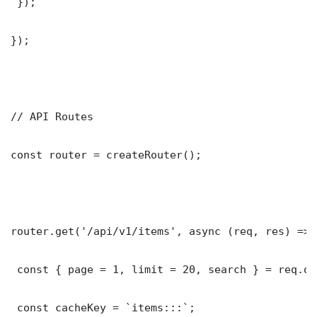
 });

});

// API Routes

const router = createRouter();

router.get('/api/v1/items', async (req, res) => {
 const { page = 1, limit = 20, search } = req.que
 const cacheKey = `items:::`;
