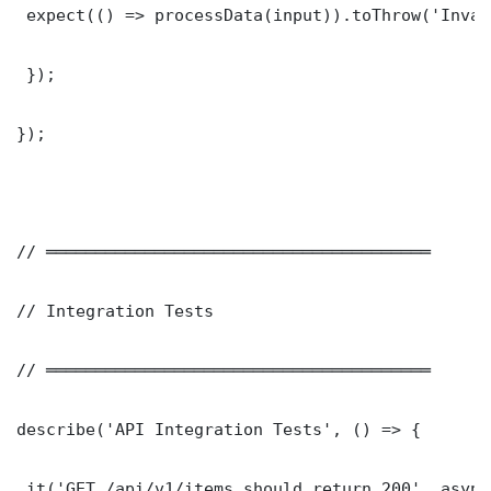
 expect(() => processData(input)).toThrow('Inval
 });

});

// ═══════════════════════════════════════

// Integration Tests

// ═══════════════════════════════════════

describe('API Integration Tests', () => {

 it('GET /api/v1/items should return 200', async