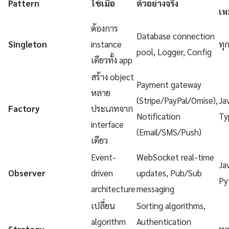
Pattern
ใช้เมื่อ
ตัวอย่างจริง
เห
ต้องการ
Database connection
Singleton
instance
ทุ
pool, Logger, Config
เดียวทั้ง app
สร้าง object
Payment gateway
หลาย
(Stripe/PayPal/Omise),
Ja
Factory
ประเภทจาก
Notification
Ty
interface
(Email/SMS/Push)
เดียว
Event-
WebSocket real-time
Ja
Observer
driven
updates, Pub/Sub
Py
architecture
messaging
เปลี่ยน
Sorting algorithms,
algorithm
Authentication
Strategy
ทุ