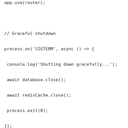
app.use(router);

// Graceful shutdown

process.on('SIGTERM', async () => {

 console.log('Shutting down gracefully...');

 await database.close();

 await redisCache.close();

 process.exit(0);

});
