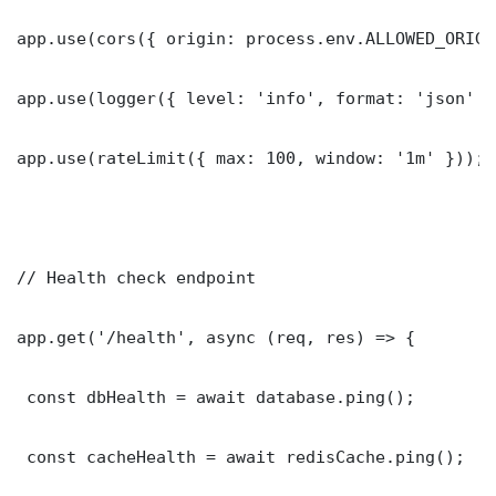
app.use(cors({ origin: process.env.ALLOWED_ORIGI
app.use(logger({ level: 'info', format: 'json' })
app.use(rateLimit({ max: 100, window: '1m' }));

// Health check endpoint

app.get('/health', async (req, res) => {

 const dbHealth = await database.ping();

 const cacheHealth = await redisCache.ping();
