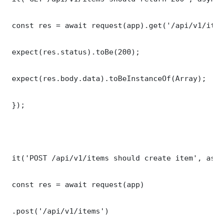
 const res = await request(app).get('/api/v1/item
 expect(res.status).toBe(200);

 expect(res.body.data).toBeInstanceOf(Array);

 });

 it('POST /api/v1/items should create item', asy
 const res = await request(app)

 .post('/api/v1/items')
