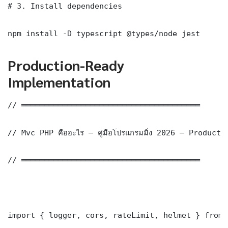
# 3. Install dependencies

npm install -D typescript @types/node jest
Production-Ready
Implementation
// ═══════════════════════════════════════

// Mvc PHP คืออะไร — คู่มือโปรแกรมมิ่ง 2026 — Product
// ═══════════════════════════════════════

import { logger, cors, rateLimit, helmet } from 