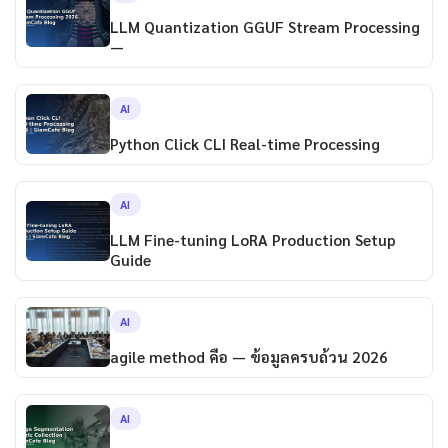
LLM Quantization GGUF Stream Processing
—
AI
Python Click CLI Real-time Processing
AI
LLM Fine-tuning LoRA Production Setup
Guide
AI
agile method คือ — ข้อมูลครบถ้วน 2026
AI