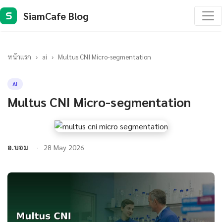
SiamCafe Blog
S
หน้าแรก
›
ai
›
Multus CNI Micro-segmentation
AI
Multus CNI Micro-segmentation
อ.บอม
28 May 2026