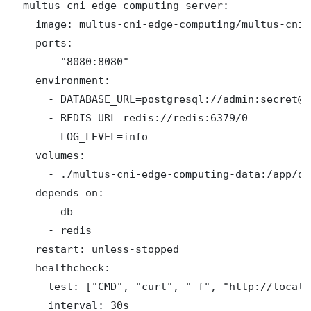
  multus-cni-edge-computing-server:

    image: multus-cni-edge-computing/multus-cni-
    ports:

      - "8080:8080"

    environment:

      - DATABASE_URL=postgresql://admin:secret@d
      - REDIS_URL=redis://redis:6379/0

      - LOG_LEVEL=info

    volumes:

      - ./multus-cni-edge-computing-data:/app/dat
    depends_on:

      - db

      - redis

    restart: unless-stopped

    healthcheck:

      test: ["CMD", "curl", "-f", "http://localh
      interval: 30s
