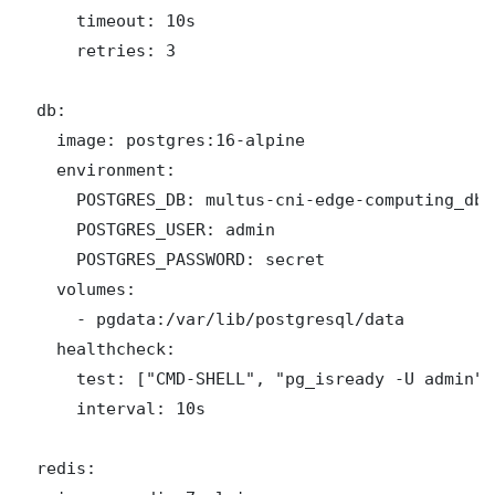
      timeout: 10s

      retries: 3

  db:

    image: postgres:16-alpine

    environment:

      POSTGRES_DB: multus-cni-edge-computing_db

      POSTGRES_USER: admin

      POSTGRES_PASSWORD: secret

    volumes:

      - pgdata:/var/lib/postgresql/data

    healthcheck:

      test: ["CMD-SHELL", "pg_isready -U admin"]

      interval: 10s

  redis:
