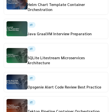
Helm Chart Template Container
Orchestration
IT
Java GraalVM Interview Preparation
IT
SQLite Litestream Microservices
Architecture
IT
Opsgenie Alert Code Review Best Practice
IT
Tekton Pipeline Container Orchestration