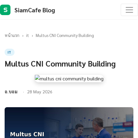
SiamCafe Blog
S
หน้าแรก
›
it
›
Multus CNI Community Building
IT
Multus CNI Community Building
อ.บอม
28 May 2026