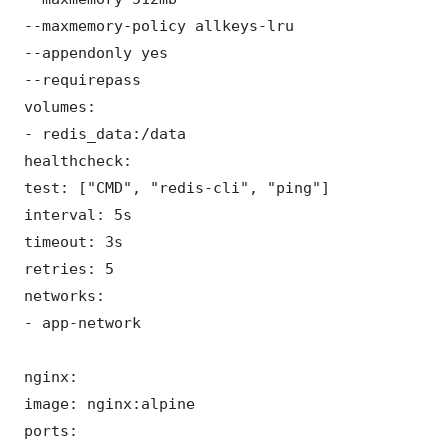
 --maxmemory-policy allkeys-lru

 --appendonly yes

 --requirepass 

 volumes:

 - redis_data:/data

 healthcheck:

 test: ["CMD", "redis-cli", "ping"]

 interval: 5s

 timeout: 3s

 retries: 5

 networks:

 - app-network

 nginx:

 image: nginx:alpine

 ports:
