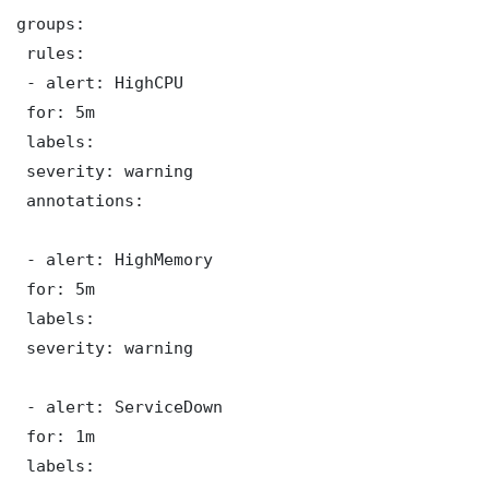
groups:

 rules:

 - alert: HighCPU

 for: 5m

 labels:

 severity: warning

 annotations:

 - alert: HighMemory

 for: 5m

 labels:

 severity: warning

 - alert: ServiceDown

 for: 1m

 labels:
