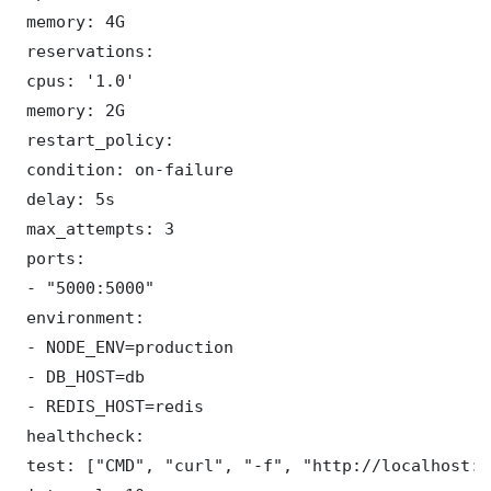
 memory: 4G

 reservations:

 cpus: '1.0'

 memory: 2G

 restart_policy:

 condition: on-failure

 delay: 5s

 max_attempts: 3

 ports:

 - "5000:5000"

 environment:

 - NODE_ENV=production

 - DB_HOST=db

 - REDIS_HOST=redis

 healthcheck:

 test: ["CMD", "curl", "-f", "http://localhost:5