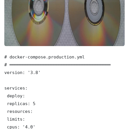
# docker-compose.production.yml

# ═══════════════════════════════════════

version: '3.8'

services:

 deploy:

 replicas: 5

 resources:

 limits:

 cpus: '4.0'
