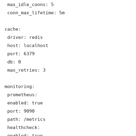
 max_idle_conns: 5

 conn_max_lifetime: 5m

cache:

 driver: redis

 host: localhost

 port: 6379

 db: 0

 max_retries: 3

monitoring:

 prometheus:

 enabled: true

 port: 9090

 path: /metrics

 healthcheck:

 enabled: true
