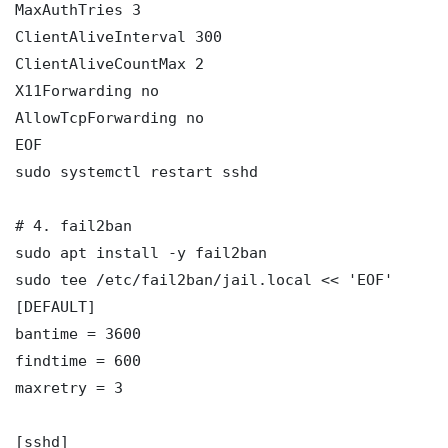
MaxAuthTries 3

ClientAliveInterval 300

ClientAliveCountMax 2

X11Forwarding no

AllowTcpForwarding no

EOF

sudo systemctl restart sshd

# 4. fail2ban

sudo apt install -y fail2ban

sudo tee /etc/fail2ban/jail.local << 'EOF'

[DEFAULT]

bantime = 3600

findtime = 600

maxretry = 3

[sshd]
