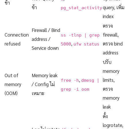
ช้า
ช้า
query, เพิ่ม
pg_stat_activity
index
ตรวจ
Firewall / Bind
Connection
firewall,
ss -tlnp | grep
address /
refused
,
ตรวจ bind
5000
ufw status
Service down
address
ปรับ
memory
Out of
Memory leak
,
limits,
free -h
dmesg |
memory
/ Config ไม่
ตรวจ
grep -i oom
(OOM)
เหมาะ
memory
leak
ตั้ง
logrotate,