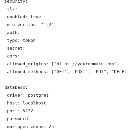
security:

 tls:

 enabled: true

 min_version: "1.2"

 auth:

 type: token

 secret: 

 cors:

 allowed_origins: ["https://yourdomain.com"]

 allowed_methods: ["GET", "POST", "PUT", "DELETE"
database:

 driver: postgres

 host: localhost

 port: 5432

 password: 

 max_open_conns: 25
