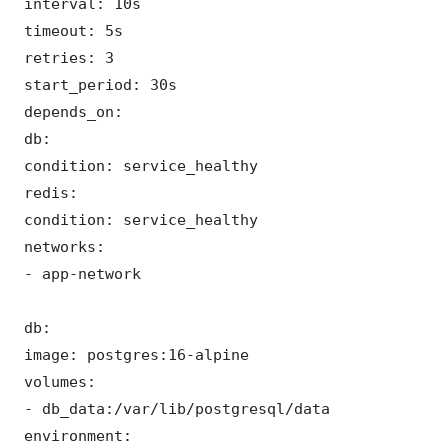
 interval: 10s

 timeout: 5s

 retries: 3

 start_period: 30s

 depends_on:

 db:

 condition: service_healthy

 redis:

 condition: service_healthy

 networks:

 - app-network

 db:

 image: postgres:16-alpine

 volumes:

 - db_data:/var/lib/postgresql/data

 environment:
