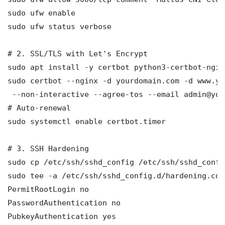
sudo ufw enable

sudo ufw status verbose

# 2. SSL/TLS with Let's Encrypt

sudo apt install -y certbot python3-certbot-nginx
sudo certbot --nginx -d yourdomain.com -d www.yo
 --non-interactive --agree-tos --email admin@you
# Auto-renewal

sudo systemctl enable certbot.timer

# 3. SSH Hardening

sudo cp /etc/ssh/sshd_config /etc/ssh/sshd_config
sudo tee -a /etc/ssh/sshd_config.d/hardening.con
PermitRootLogin no

PasswordAuthentication no

PubkeyAuthentication yes
