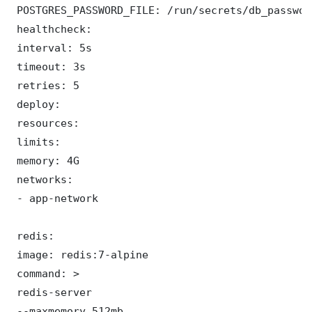
 POSTGRES_PASSWORD_FILE: /run/secrets/db_password
 healthcheck:

 interval: 5s

 timeout: 3s

 retries: 5

 deploy:

 resources:

 limits:

 memory: 4G

 networks:

 - app-network

 redis:

 image: redis:7-alpine

 command: >

 redis-server

 --maxmemory 512mb
