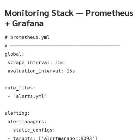
Monitoring Stack — Prometheus
+ Grafana
# prometheus.yml

# ═══════════════════════════════════════

global:

 scrape_interval: 15s

 evaluation_interval: 15s

rule_files:

 - "alerts.yml"

alerting:

 alertmanagers:

 - static_configs:

 - targets: ['alertmanager:9093']
