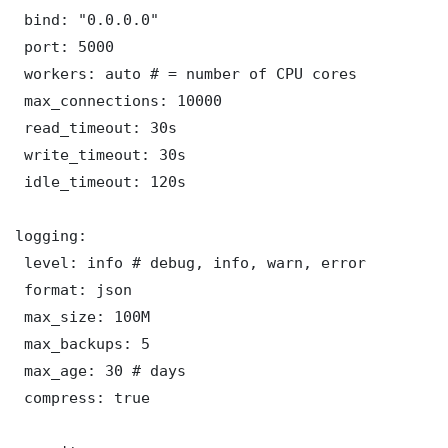
 bind: "0.0.0.0"

 port: 5000

 workers: auto # = number of CPU cores

 max_connections: 10000

 read_timeout: 30s

 write_timeout: 30s

 idle_timeout: 120s

logging:

 level: info # debug, info, warn, error

 format: json

 max_size: 100M

 max_backups: 5

 max_age: 30 # days

 compress: true
