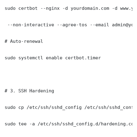
sudo certbot --nginx -d yourdomain.com -d www.yo
 --non-interactive --agree-tos --email admin@you
# Auto-renewal

sudo systemctl enable certbot.timer

# 3. SSH Hardening

sudo cp /etc/ssh/sshd_config /etc/ssh/sshd_config
sudo tee -a /etc/ssh/sshd_config.d/hardening.con