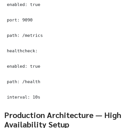
 enabled: true

 port: 9090

 path: /metrics

 healthcheck:

 enabled: true

 path: /health

 interval: 10s
Production Architecture — High
Availability Setup