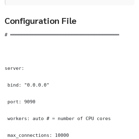
Configuration File
# ═══════════════════════════════════════

server:

 bind: "0.0.0.0"

 port: 9090

 workers: auto # = number of CPU cores

 max_connections: 10000
