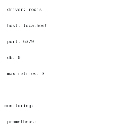
 driver: redis

 host: localhost

 port: 6379

 db: 0

 max_retries: 3

monitoring:

 prometheus:
