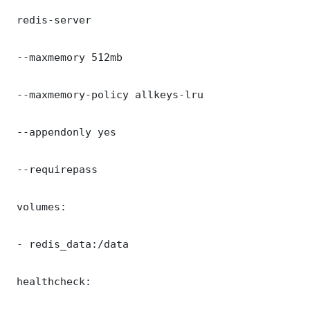
 redis-server

 --maxmemory 512mb

 --maxmemory-policy allkeys-lru

 --appendonly yes

 --requirepass 

 volumes:

 - redis_data:/data

 healthcheck:
