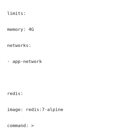
 limits:

 memory: 4G

 networks:

 - app-network

 redis:

 image: redis:7-alpine

 command: >
