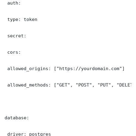
 auth:

 type: token

 secret: 

 cors:

 allowed_origins: ["https://yourdomain.com"]

 allowed_methods: ["GET", "POST", "PUT", "DELETE"
database:

 driver: postgres
