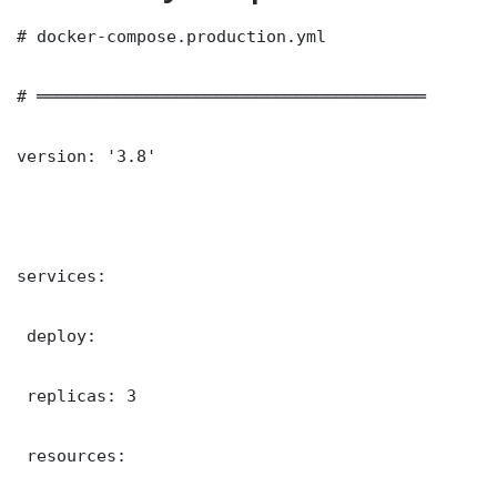
# docker-compose.production.yml

# ═══════════════════════════════════════

version: '3.8'

services:

 deploy:

 replicas: 3

 resources:
