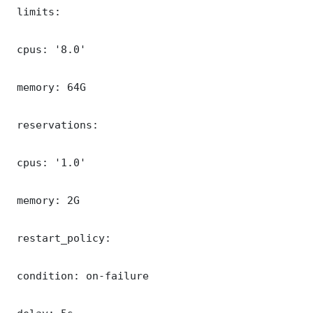
 limits:

 cpus: '8.0'

 memory: 64G

 reservations:

 cpus: '1.0'

 memory: 2G

 restart_policy:

 condition: on-failure
