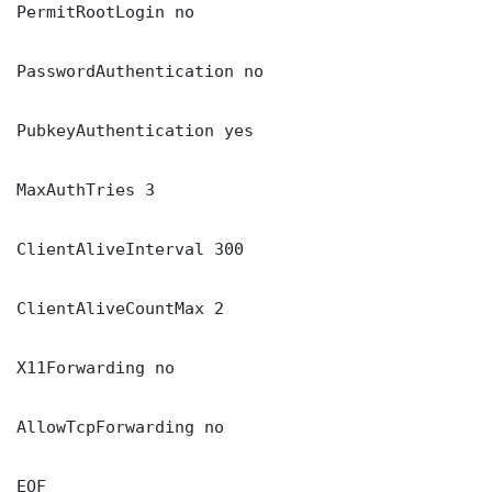
PermitRootLogin no

PasswordAuthentication no

PubkeyAuthentication yes

MaxAuthTries 3

ClientAliveInterval 300

ClientAliveCountMax 2

X11Forwarding no

AllowTcpForwarding no

EOF
