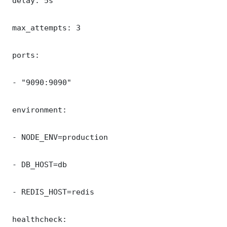
 delay: 5s

 max_attempts: 3

 ports:

 - "9090:9090"

 environment:

 - NODE_ENV=production

 - DB_HOST=db

 - REDIS_HOST=redis

 healthcheck:
