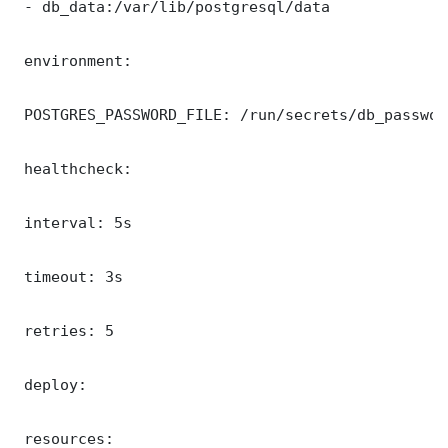
 - db_data:/var/lib/postgresql/data

 environment:

 POSTGRES_PASSWORD_FILE: /run/secrets/db_password
 healthcheck:

 interval: 5s

 timeout: 3s

 retries: 5

 deploy:

 resources:
