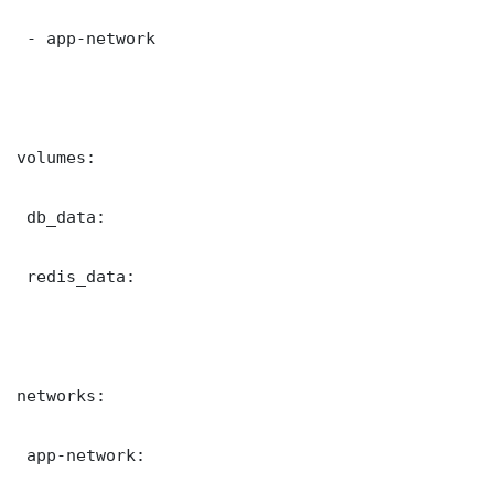
 - app-network

volumes:

 db_data:

 redis_data:

networks:

 app-network:
