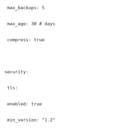
 max_backups: 5

 max_age: 30 # days

 compress: true

security:

 tls:

 enabled: true

 min_version: "1.2"
