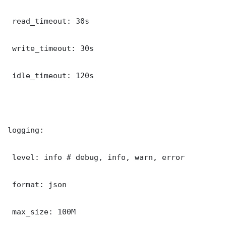
 read_timeout: 30s

 write_timeout: 30s

 idle_timeout: 120s

logging:

 level: info # debug, info, warn, error

 format: json

 max_size: 100M
