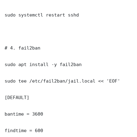
sudo systemctl restart sshd

# 4. fail2ban

sudo apt install -y fail2ban

sudo tee /etc/fail2ban/jail.local << 'EOF'

[DEFAULT]

bantime = 3600

findtime = 600
