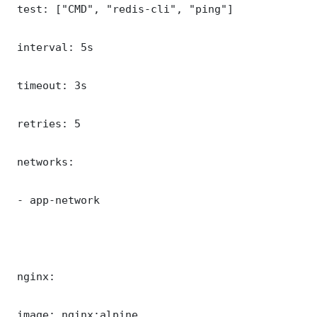
 test: ["CMD", "redis-cli", "ping"]

 interval: 5s

 timeout: 3s

 retries: 5

 networks:

 - app-network

 nginx:

 image: nginx:alpine
