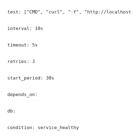
 test: ["CMD", "curl", "-f", "http://localhost:9
 interval: 10s

 timeout: 5s

 retries: 3

 start_period: 30s

 depends_on:

 db:

 condition: service_healthy
