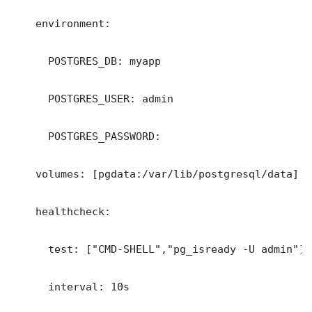
    environment:

      POSTGRES_DB: myapp

      POSTGRES_USER: admin

      POSTGRES_PASSWORD: 

    volumes: [pgdata:/var/lib/postgresql/data]

    healthcheck:

      test: ["CMD-SHELL","pg_isready -U admin"]

      interval: 10s
