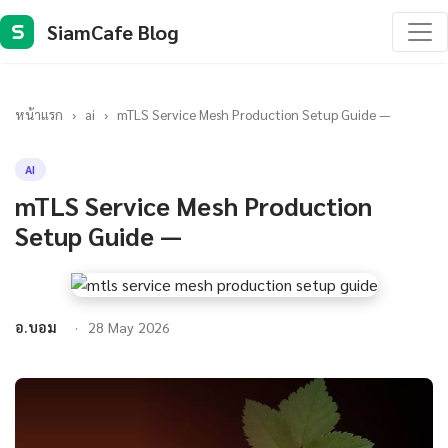
SiamCafe Blog
S
หน้าแรก
›
ai
›
mTLS Service Mesh Production Setup Guide —
AI
mTLS Service Mesh Production
Setup Guide —
อ.บอม
28 May 2026