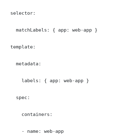
  selector:

    matchLabels: { app: web-app }

  template:

    metadata:

      labels: { app: web-app }

    spec:

      containers:

      - name: web-app
