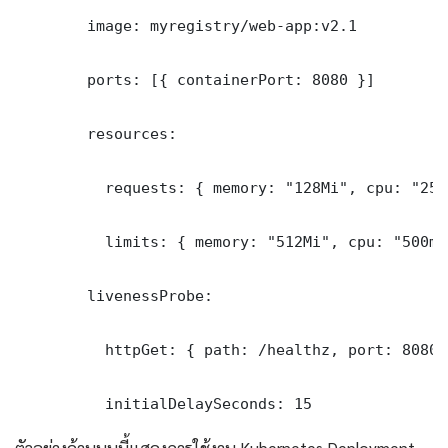
        image: myregistry/web-app:v2.1

        ports: [{ containerPort: 8080 }]

        resources:

          requests: { memory: "128Mi", cpu: "250m
          limits: { memory: "512Mi", cpu: "500m" 
        livenessProbe:

          httpGet: { path: /healthz, port: 8080 }
          initialDelaySeconds: 15
ตัวอย่างด้านบนนี้แสดงการใช้งาน Kubernetes Deployment