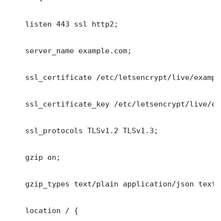
    listen 443 ssl http2;

    server_name example.com;

    ssl_certificate /etc/letsencrypt/live/exampl
    ssl_certificate_key /etc/letsencrypt/live/ex
    ssl_protocols TLSv1.2 TLSv1.3;

    gzip on;

    gzip_types text/plain application/json text/c
    location / {
