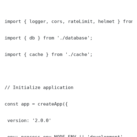
import { logger, cors, rateLimit, helmet } from 
import { db } from './database';

import { cache } from './cache';

// Initialize application

const app = createApp({

 version: '2.0.0'

 env: process.env.NODE_ENV || 'development'
