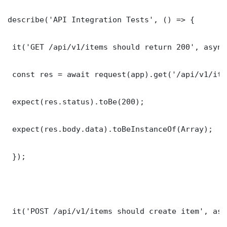
describe('API Integration Tests', () => {

 it('GET /api/v1/items should return 200', async
 const res = await request(app).get('/api/v1/item
 expect(res.status).toBe(200);

 expect(res.body.data).toBeInstanceOf(Array);

 });

 it('POST /api/v1/items should create item', asy