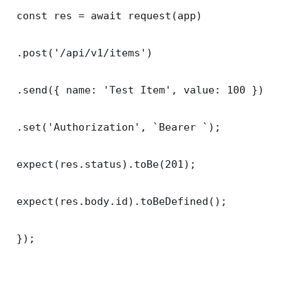
 const res = await request(app)

 .post('/api/v1/items')

 .send({ name: 'Test Item', value: 100 })

 .set('Authorization', `Bearer `);

 expect(res.status).toBe(201);

 expect(res.body.id).toBeDefined();

 });
