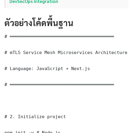
DevSecOps Integration
ตัวอย่างโค้ดพื้นฐาน
# ═══════════════════════════════════════

# mTLS Service Mesh Microservices Architecture —
# Language: JavaScript + Next.js

# ═══════════════════════════════════════

# 2. Initialize project

npm init -y # Node.js
