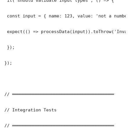
 it('should validate input types', () => {

 const input = { name: 123, value: 'not a number'
 expect(() => processData(input)).toThrow('Inval
 });

});

// ═══════════════════════════════════════

// Integration Tests

// ═══════════════════════════════════════
