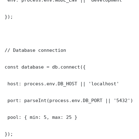
});

// Database connection

const database = db.connect({

 host: process.env.DB_HOST || 'localhost'

 port: parseInt(process.env.DB_PORT || '5432')

 pool: { min: 5, max: 25 }

});
