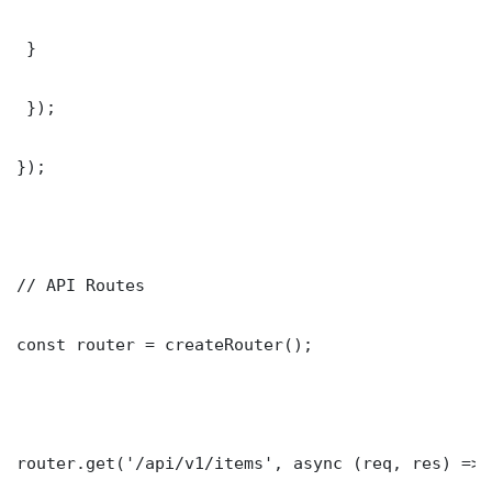
 }

 });

});

// API Routes

const router = createRouter();

router.get('/api/v1/items', async (req, res) => {