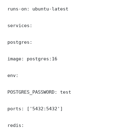
 runs-on: ubuntu-latest

 services:

 postgres:

 image: postgres:16

 env:

 POSTGRES_PASSWORD: test

 ports: ['5432:5432']

 redis:
