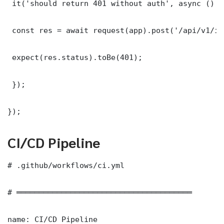
 it('should return 401 without auth', async () =>
 const res = await request(app).post('/api/v1/it
 expect(res.status).toBe(401);

 });

});
CI/CD Pipeline
# .github/workflows/ci.yml

# ═══════════════════════════════════════

name: CI/CD Pipeline
