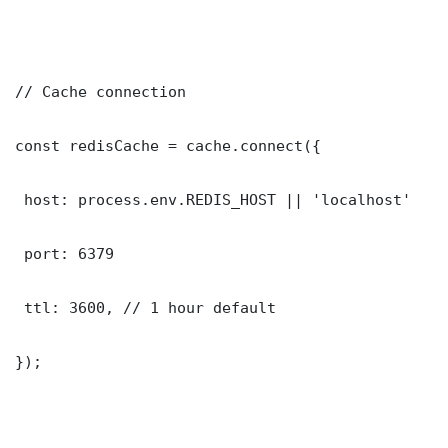
// Cache connection

const redisCache = cache.connect({

 host: process.env.REDIS_HOST || 'localhost'

 port: 6379

 ttl: 3600, // 1 hour default

});
