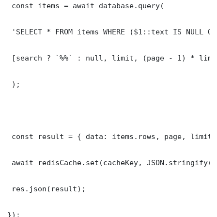
 const items = await database.query(

 'SELECT * FROM items WHERE ($1::text IS NULL OR
 [search ? `%%` : null, limit, (page - 1) * limit
 );

 const result = { data: items.rows, page, limit,
 await redisCache.set(cacheKey, JSON.stringify(r
 res.json(result);

});
