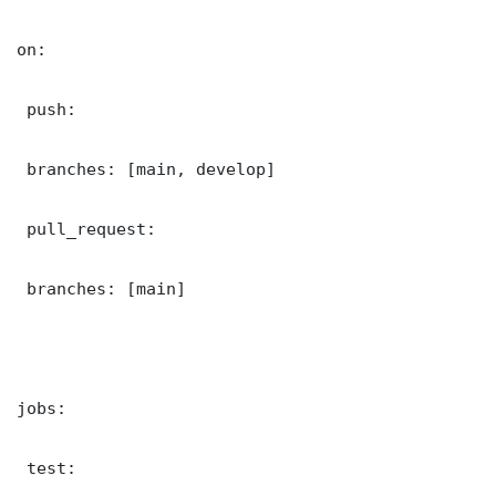
on:

 push:

 branches: [main, develop]

 pull_request:

 branches: [main]

jobs:

 test:
