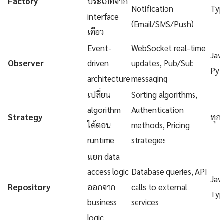
Factory
ประเภทจาก
Notification
Ty
interface
(Email/SMS/Push)
เดียว
Event-
WebSocket real-time
Ja
Observer
driven
updates, Pub/Sub
Py
architecture
messaging
เปลี่ยน
Sorting algorithms,
algorithm
Authentication
Strategy
ทุ
ได้ตอน
methods, Pricing
runtime
strategies
แยก data
access logic
Database queries, API
Ja
Repository
ออกจาก
calls to external
Ty
business
services
logic