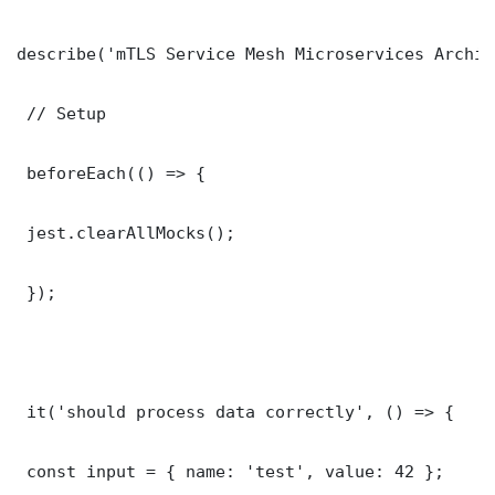
describe('mTLS Service Mesh Microservices Archit
 // Setup

 beforeEach(() => {

 jest.clearAllMocks();

 });

 it('should process data correctly', () => {

 const input = { name: 'test', value: 42 };
