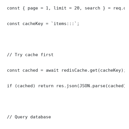
 const { page = 1, limit = 20, search } = req.que
 const cacheKey = `items:::`;

 // Try cache first

 const cached = await redisCache.get(cacheKey);

 if (cached) return res.json(JSON.parse(cached));
 // Query database
