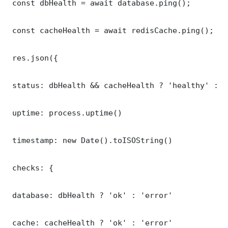
 const dbHealth = await database.ping();

 const cacheHealth = await redisCache.ping();

 res.json({

 status: dbHealth && cacheHealth ? 'healthy' : '
 uptime: process.uptime()

 timestamp: new Date().toISOString()

 checks: {

 database: dbHealth ? 'ok' : 'error'

 cache: cacheHealth ? 'ok' : 'error'
