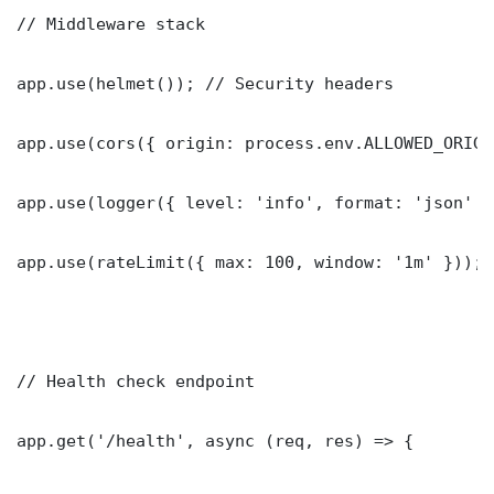
// Middleware stack

app.use(helmet()); // Security headers

app.use(cors({ origin: process.env.ALLOWED_ORIGI
app.use(logger({ level: 'info', format: 'json' })
app.use(rateLimit({ max: 100, window: '1m' }));

// Health check endpoint

app.get('/health', async (req, res) => {
