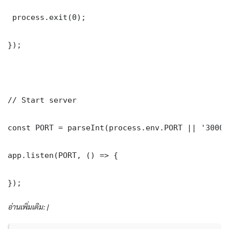
 process.exit(0);

});

// Start server

const PORT = parseInt(process.env.PORT || '3000')
app.listen(PORT, () => {

});
อ่านเพิ่มเติม: |