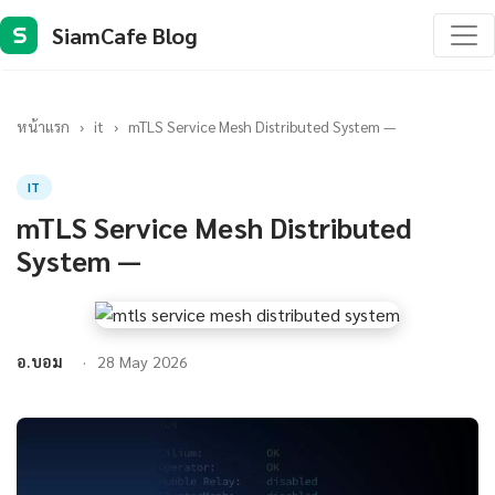
SiamCafe Blog
S
หน้าแรก
›
it
›
mTLS Service Mesh Distributed System —
IT
mTLS Service Mesh Distributed
System —
อ.บอม
28 May 2026