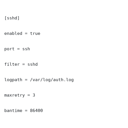
[sshd]

enabled = true

port = ssh

filter = sshd

logpath = /var/log/auth.log

maxretry = 3

bantime = 86400
