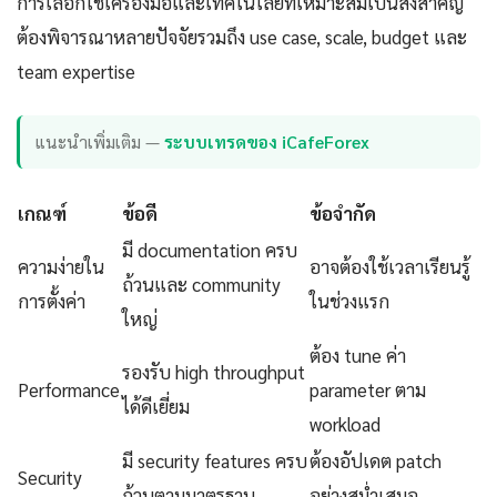
การเลือกใช้เครื่องมือและเทคโนโลยีที่เหมาะสมเป็นสิ่งสำคัญ
ต้องพิจารณาหลายปัจจัยรวมถึง use case, scale, budget และ
team expertise
แนะนำเพิ่มเติม —
ระบบเทรดของ iCafeForex
เกณฑ์
ข้อดี
ข้อจำกัด
มี documentation ครบ
ความง่ายใน
อาจต้องใช้เวลาเรียนรู้
ถ้วนและ community
การตั้งค่า
ในช่วงแรก
ใหญ่
ต้อง tune ค่า
รองรับ high throughput
Performance
parameter ตาม
ได้ดีเยี่ยม
workload
มี security features ครบ
ต้องอัปเดต patch
Security
ถ้วนตามมาตรฐาน
อย่างสม่ำเสมอ