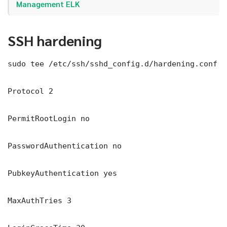
Management ELK
SSH hardening
sudo tee /etc/ssh/sshd_config.d/hardening.conf <
Protocol 2

PermitRootLogin no

PasswordAuthentication no

PubkeyAuthentication yes

MaxAuthTries 3
