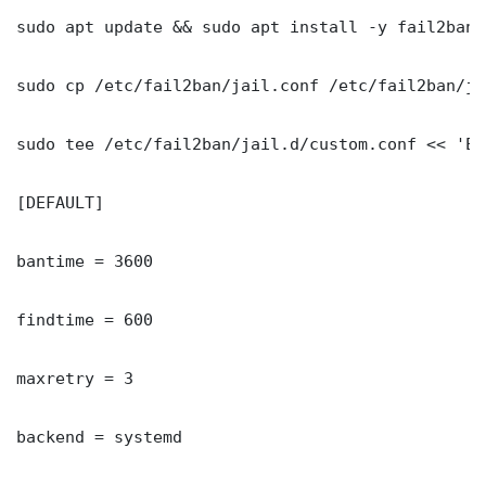
sudo apt update && sudo apt install -y fail2ban

sudo cp /etc/fail2ban/jail.conf /etc/fail2ban/ja
sudo tee /etc/fail2ban/jail.d/custom.conf << 'EOF
[DEFAULT]

bantime = 3600

findtime = 600

maxretry = 3

backend = systemd
