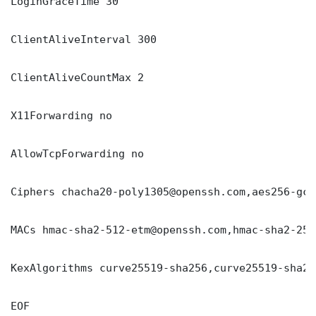
LoginGraceTime 30

ClientAliveInterval 300

ClientAliveCountMax 2

X11Forwarding no

AllowTcpForwarding no

Ciphers chacha20-poly1305@openssh.com,aes256-gcm
MACs hmac-sha2-512-etm@openssh.com,hmac-sha2-256
KexAlgorithms curve25519-sha256,curve25519-sha25
EOF
