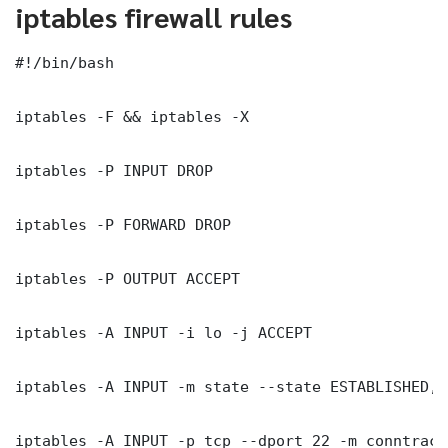
iptables firewall rules
#!/bin/bash

iptables -F && iptables -X

iptables -P INPUT DROP

iptables -P FORWARD DROP

iptables -P OUTPUT ACCEPT

iptables -A INPUT -i lo -j ACCEPT

iptables -A INPUT -m state --state ESTABLISHED, 
iptables -A INPUT -p tcp --dport 22 -m conntrack