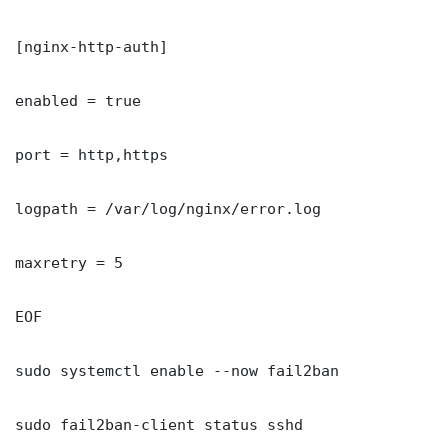
[nginx-http-auth]

enabled = true

port = http,https

logpath = /var/log/nginx/error.log

maxretry = 5

EOF

sudo systemctl enable --now fail2ban

sudo fail2ban-client status sshd