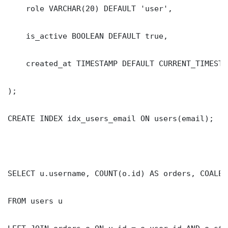
    role VARCHAR(20) DEFAULT 'user',

    is_active BOOLEAN DEFAULT true,

    created_at TIMESTAMP DEFAULT CURRENT_TIMESTAM
);

CREATE INDEX idx_users_email ON users(email);

SELECT u.username, COUNT(o.id) AS orders, COALES
FROM users u
