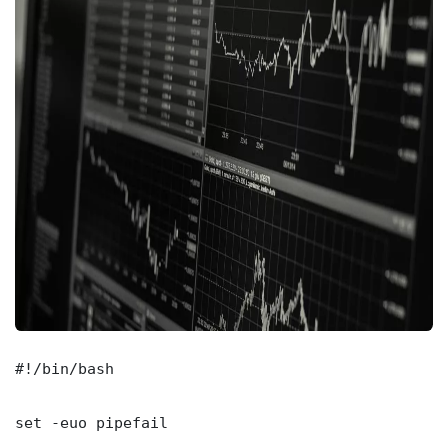
#!/bin/bash

set -euo pipefail
