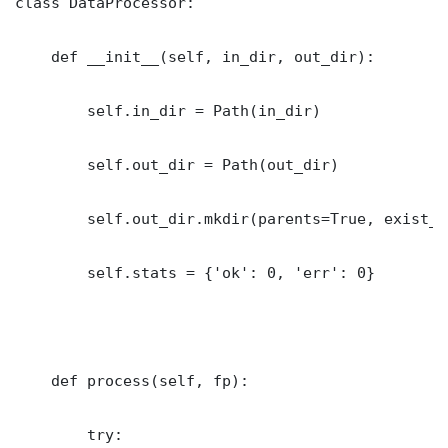
class DataProcessor:

    def __init__(self, in_dir, out_dir):

        self.in_dir = Path(in_dir)

        self.out_dir = Path(out_dir)

        self.out_dir.mkdir(parents=True, exist_o
        self.stats = {'ok': 0, 'err': 0}

    def process(self, fp):

        try:
