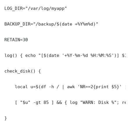
LOG_DIR="/var/log/myapp"

BACKUP_DIR="/backup/$(date +%Y%m%d)"

RETAIN=30

log() { echo "[$(date '+%Y-%m-%d %H:%M:%S')] $1"
check_disk() {

    local u=$(df -h / | awk 'NR==2{print $5}' | 
    [ "$u" -gt 85 ] && { log "WARN: Disk %"; ret
}
