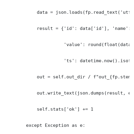
            data = json.loads(fp.read_text('utf-8
            result = {'id': data['id'], 'name': 
                      'value': round(float(data.
                      'ts': datetime.now().isofo
            out = self.out_dir / f"out_{fp.stem}.
            out.write_text(json.dumps(result, en
            self.stats['ok'] += 1

        except Exception as e:
