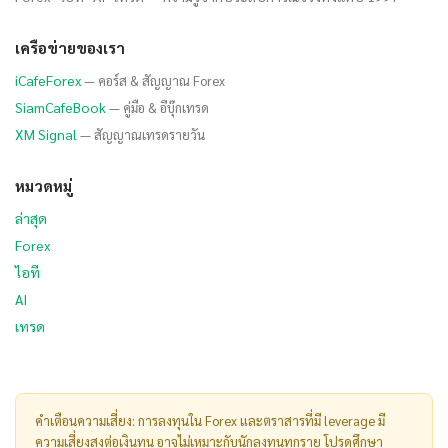
เครือข่ายของเรา
iCafeForex
— คอร์ส & สัญญาณ Forex
SiamCafeBook
— คู่มือ & อีบุ๊กเทรด
XM Signal
— สัญญาณเทรดรายวัน
หมวดหมู่
ล่าสุด
Forex
ไอที
AI
เทรด
คำเตือนความเสี่ยง: การลงทุนใน Forex และตราสารที่มี leverage มี
ความเสี่ยงสูงต่อเงินทุน อาจไม่เหมาะกับนักลงทุนทุกราย โปรดศึกษา