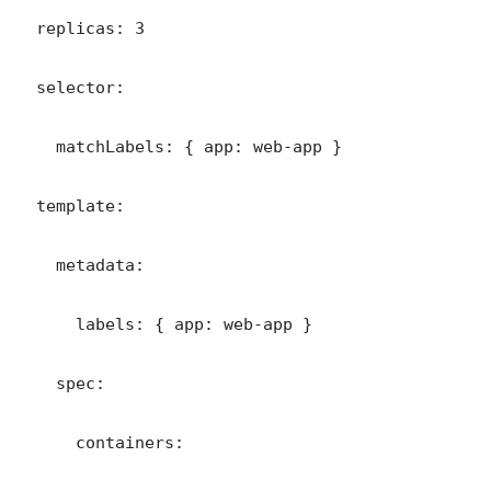
  replicas: 3

  selector:

    matchLabels: { app: web-app }

  template:

    metadata:

      labels: { app: web-app }

    spec:

      containers:
