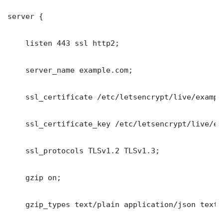
server {

    listen 443 ssl http2;

    server_name example.com;

    ssl_certificate /etc/letsencrypt/live/exampl
    ssl_certificate_key /etc/letsencrypt/live/ex
    ssl_protocols TLSv1.2 TLSv1.3;

    gzip on;

    gzip_types text/plain application/json text/c