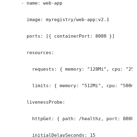
      - name: web-app

        image: myregistry/web-app:v2.1

        ports: [{ containerPort: 8080 }]

        resources:

          requests: { memory: "128Mi", cpu: "250m
          limits: { memory: "512Mi", cpu: "500m" 
        livenessProbe:

          httpGet: { path: /healthz, port: 8080 }
          initialDelaySeconds: 15