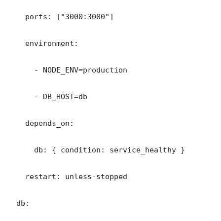
    ports: ["3000:3000"]

    environment:

      - NODE_ENV=production

      - DB_HOST=db

    depends_on:

      db: { condition: service_healthy }

    restart: unless-stopped

  db:
