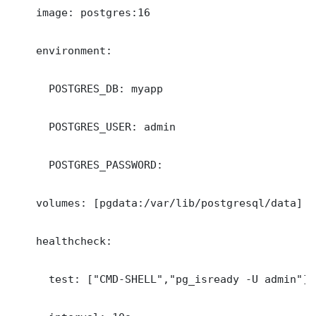
    image: postgres:16

    environment:

      POSTGRES_DB: myapp

      POSTGRES_USER: admin

      POSTGRES_PASSWORD: 

    volumes: [pgdata:/var/lib/postgresql/data]

    healthcheck:

      test: ["CMD-SHELL","pg_isready -U admin"]
