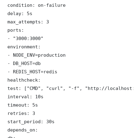
 condition: on-failure

 delay: 5s

 max_attempts: 3

 ports:

 - "3000:3000"

 environment:

 - NODE_ENV=production

 - DB_HOST=db

 - REDIS_HOST=redis

 healthcheck:

 test: ["CMD", "curl", "-f", "http://localhost:3
 interval: 10s

 timeout: 5s

 retries: 3

 start_period: 30s

 depends_on:
