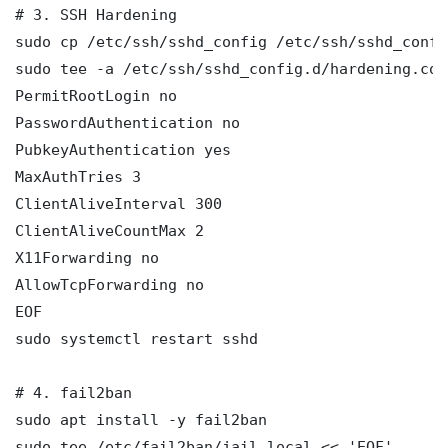
# 3. SSH Hardening

sudo cp /etc/ssh/sshd_config /etc/ssh/sshd_config
sudo tee -a /etc/ssh/sshd_config.d/hardening.con
PermitRootLogin no

PasswordAuthentication no

PubkeyAuthentication yes

MaxAuthTries 3

ClientAliveInterval 300

ClientAliveCountMax 2

X11Forwarding no

AllowTcpForwarding no

EOF

sudo systemctl restart sshd

# 4. fail2ban

sudo apt install -y fail2ban

sudo tee /etc/fail2ban/jail.local << 'EOF'
