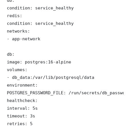
 db:

 condition: service_healthy

 redis:

 condition: service_healthy

 networks:

 - app-network

 db:

 image: postgres:16-alpine

 volumes:

 - db_data:/var/lib/postgresql/data

 environment:

 POSTGRES_PASSWORD_FILE: /run/secrets/db_password
 healthcheck:

 interval: 5s

 timeout: 3s

 retries: 5
