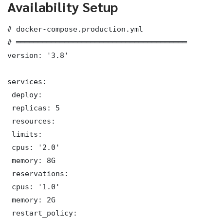
Availability Setup
# docker-compose.production.yml

# ═══════════════════════════════════════

version: '3.8'

services:

 deploy:

 replicas: 5

 resources:

 limits:

 cpus: '2.0'

 memory: 8G

 reservations:

 cpus: '1.0'

 memory: 2G

 restart_policy:
