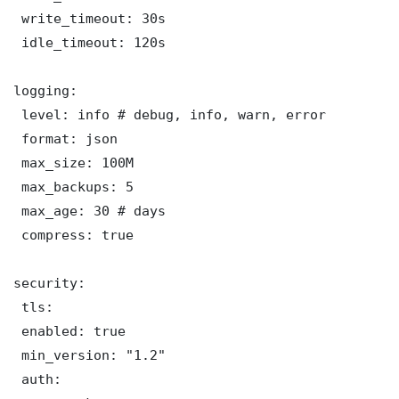
 write_timeout: 30s

 idle_timeout: 120s

logging:

 level: info # debug, info, warn, error

 format: json

 max_size: 100M

 max_backups: 5

 max_age: 30 # days

 compress: true

security:

 tls:

 enabled: true

 min_version: "1.2"

 auth:
