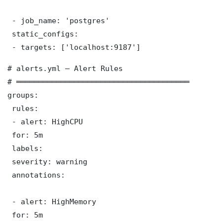
 - job_name: 'postgres'

 static_configs:

 - targets: ['localhost:9187']
# alerts.yml — Alert Rules

# ═══════════════════════════════════════

groups:

 rules:

 - alert: HighCPU

 for: 5m

 labels:

 severity: warning

 annotations:

 - alert: HighMemory

 for: 5m
