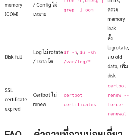
free -h
dmesg |
memory
/ Config ไม่
ตรวจ
grep -i oom
(OOM)
เหมาะ
memory
leak
ตั้ง
logrotate,
Log ไม่ rotate
,
df -h
du -sh
Disk full
ลบ old
/ Data โต
/var/log/*
data, เพิ่ม
disk
certbot
SSL
Certbot ไม่
certbot
renew --
certificate
renew
certificates
force-
expired
renewal
FAQ — คำถามที่ถามบ่อยเกี่ยว