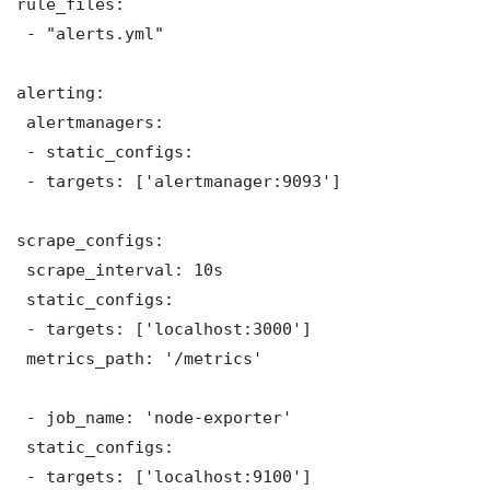
rule_files:

 - "alerts.yml"

alerting:

 alertmanagers:

 - static_configs:

 - targets: ['alertmanager:9093']

scrape_configs:

 scrape_interval: 10s

 static_configs:

 - targets: ['localhost:3000']

 metrics_path: '/metrics'

 - job_name: 'node-exporter'

 static_configs:

 - targets: ['localhost:9100']
