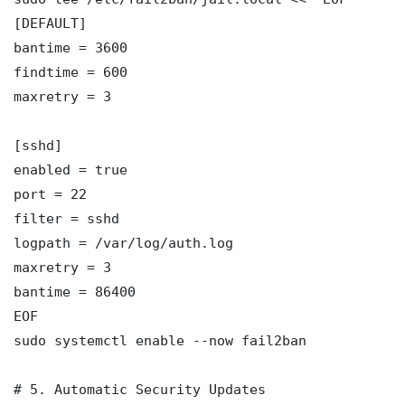
[DEFAULT]

bantime = 3600

findtime = 600

maxretry = 3

[sshd]

enabled = true

port = 22

filter = sshd

logpath = /var/log/auth.log

maxretry = 3

bantime = 86400

EOF

sudo systemctl enable --now fail2ban

# 5. Automatic Security Updates
