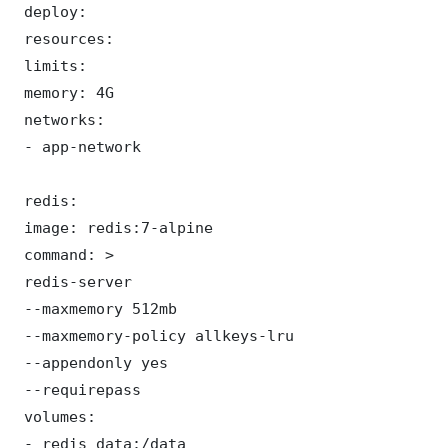
 deploy:

 resources:

 limits:

 memory: 4G

 networks:

 - app-network

 redis:

 image: redis:7-alpine

 command: >

 redis-server

 --maxmemory 512mb

 --maxmemory-policy allkeys-lru

 --appendonly yes

 --requirepass 

 volumes:

 - redis_data:/data
