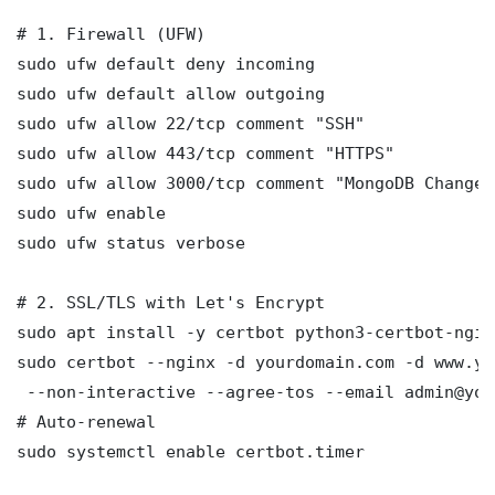
# 1. Firewall (UFW)

sudo ufw default deny incoming

sudo ufw default allow outgoing

sudo ufw allow 22/tcp comment "SSH"

sudo ufw allow 443/tcp comment "HTTPS"

sudo ufw allow 3000/tcp comment "MongoDB Change 
sudo ufw enable

sudo ufw status verbose

# 2. SSL/TLS with Let's Encrypt

sudo apt install -y certbot python3-certbot-nginx
sudo certbot --nginx -d yourdomain.com -d www.yo
 --non-interactive --agree-tos --email admin@you
# Auto-renewal

sudo systemctl enable certbot.timer
