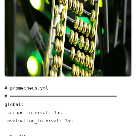
# prometheus.yml

# ═══════════════════════════════════════

global:

 scrape_interval: 15s

 evaluation_interval: 15s
