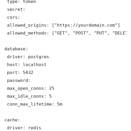
 type: token

 secret: 

 cors:

 allowed_origins: ["https://yourdomain.com"]

 allowed_methods: ["GET", "POST", "PUT", "DELETE"
database:

 driver: postgres

 host: localhost

 port: 5432

 password: 

 max_open_conns: 25

 max_idle_conns: 5

 conn_max_lifetime: 5m

cache:

 driver: redis
