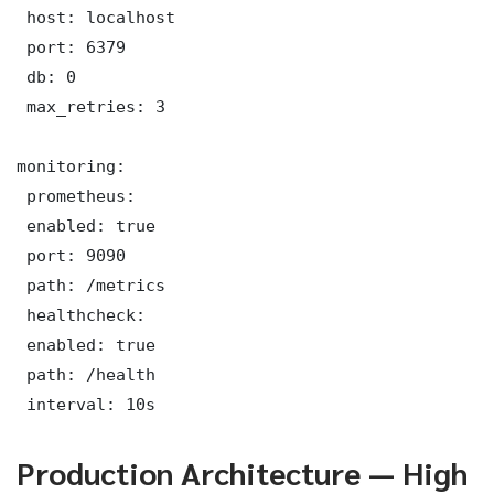
 host: localhost

 port: 6379

 db: 0

 max_retries: 3

monitoring:

 prometheus:

 enabled: true

 port: 9090

 path: /metrics

 healthcheck:

 enabled: true

 path: /health

 interval: 10s
Production Architecture — High