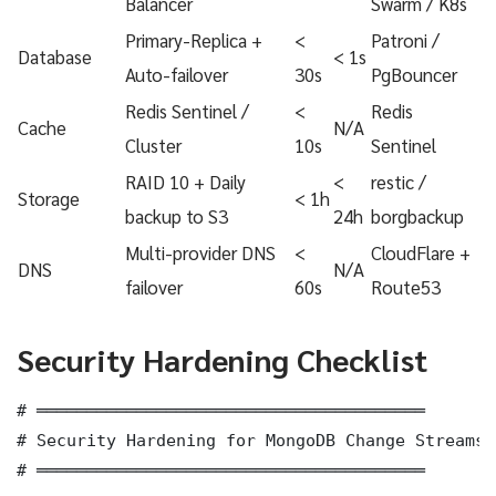
Balancer
Swarm / K8s
Primary-Replica +
<
Patroni /
Database
< 1s
Auto-failover
30s
PgBouncer
Redis Sentinel /
<
Redis
Cache
N/A
Cluster
10s
Sentinel
RAID 10 + Daily
<
restic /
Storage
< 1h
backup to S3
24h
borgbackup
Multi-provider DNS
<
CloudFlare +
DNS
N/A
failover
60s
Route53
Security Hardening Checklist
# ═══════════════════════════════════════

# Security Hardening for MongoDB Change Streams 
# ═══════════════════════════════════════
