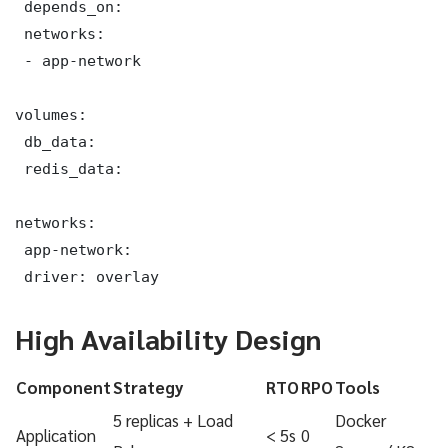
 depends_on:

 networks:

 - app-network

volumes:

 db_data:

 redis_data:

networks:

 app-network:

 driver: overlay
High Availability Design
Component
Strategy
RTO
RPO
Tools
5 replicas + Load
Docker
Application
< 5s
0