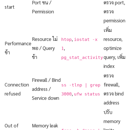
Port ชน /
ตรวจ port,
start
Permission
ตรวจ
permission
เพิ่ม
Resource ไม่
,
resource,
htop
iostat -x
Performance
พอ / Query
,
optimize
1
ช้า
ช้า
query, เพิ่ม
pg_stat_activity
index
ตรวจ
Firewall / Bind
Connection
firewall,
ss -tlnp | grep
address /
refused
,
ตรวจ bind
3000
ufw status
Service down
address
ปรับ
memory
Out of
Memory leak
,
limits,