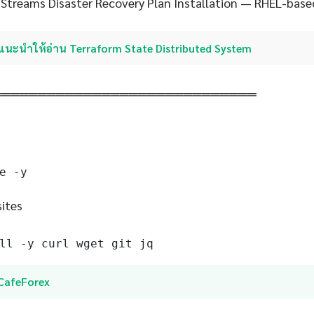
treams Disaster Recovery Plan Installation — RHEL-base
แนะนำให้อ่าน Terraform State Distributed System
═════════════════════════════
e -y
sites
ll -y curl wget git jq
iCafeForex