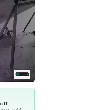
าร IT