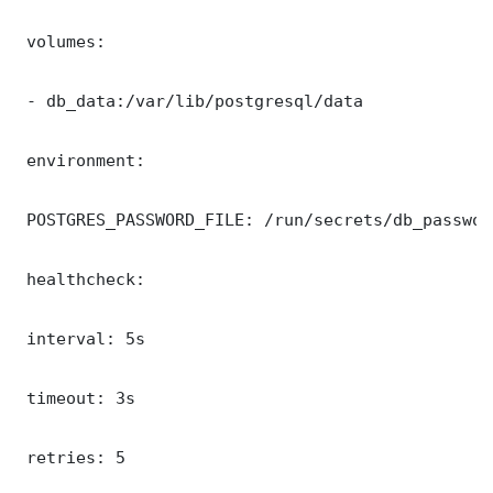
 volumes:

 - db_data:/var/lib/postgresql/data

 environment:

 POSTGRES_PASSWORD_FILE: /run/secrets/db_password
 healthcheck:

 interval: 5s

 timeout: 3s

 retries: 5
