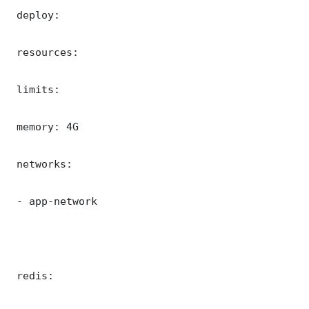
 deploy:

 resources:

 limits:

 memory: 4G

 networks:

 - app-network

 redis:
