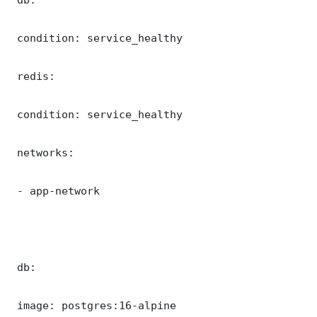
 condition: service_healthy

 redis:

 condition: service_healthy

 networks:

 - app-network

 db:

 image: postgres:16-alpine
