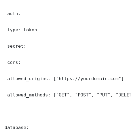
 auth:

 type: token

 secret: 

 cors:

 allowed_origins: ["https://yourdomain.com"]

 allowed_methods: ["GET", "POST", "PUT", "DELETE"
database:
