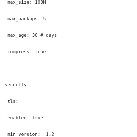
 max_size: 100M

 max_backups: 5

 max_age: 30 # days

 compress: true

security:

 tls:

 enabled: true

 min_version: "1.2"
