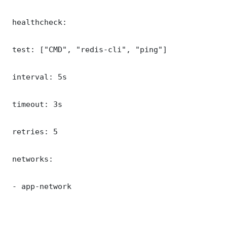
 healthcheck:

 test: ["CMD", "redis-cli", "ping"]

 interval: 5s

 timeout: 3s

 retries: 5

 networks:

 - app-network
