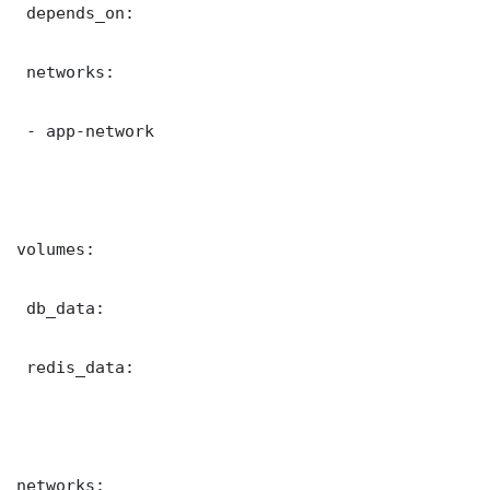
 depends_on:

 networks:

 - app-network

volumes:

 db_data:

 redis_data:

networks:
