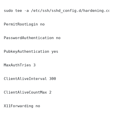
sudo tee -a /etc/ssh/sshd_config.d/hardening.con
PermitRootLogin no

PasswordAuthentication no

PubkeyAuthentication yes

MaxAuthTries 3

ClientAliveInterval 300

ClientAliveCountMax 2

X11Forwarding no
