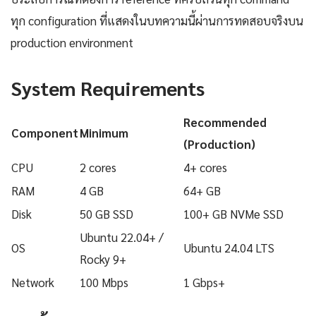
ทุก configuration ที่แสดงในบทความนี้ผ่านการทดสอบจริงบน
production environment
System Requirements
Recommended
Component
Minimum
(Production)
CPU
2 cores
4+ cores
RAM
4 GB
64+ GB
Disk
50 GB SSD
100+ GB NVMe SSD
Ubuntu 22.04+ /
OS
Ubuntu 24.04 LTS
Rocky 9+
Network
100 Mbps
1 Gbps+