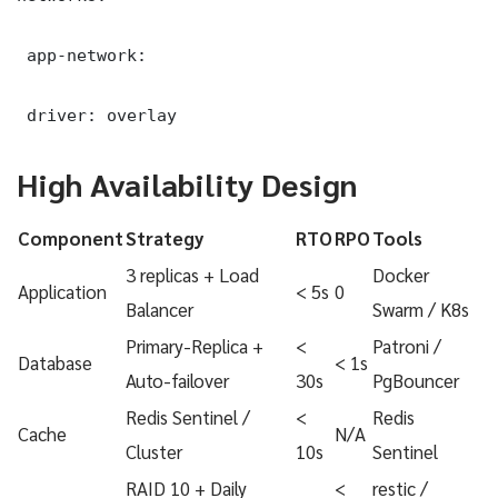
 app-network:

 driver: overlay
High Availability Design
Component
Strategy
RTO
RPO
Tools
3 replicas + Load
Docker
Application
< 5s
0
Balancer
Swarm / K8s
Primary-Replica +
<
Patroni /
Database
< 1s
Auto-failover
30s
PgBouncer
Redis Sentinel /
<
Redis
Cache
N/A
Cluster
10s
Sentinel
RAID 10 + Daily
<
restic /