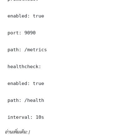
 enabled: true

 port: 9090

 path: /metrics

 healthcheck:

 enabled: true

 path: /health

 interval: 10s
อ่านเพิ่มเติม: |