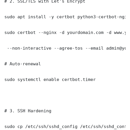
# 2. SSL/TLS with Let's Encrypt

sudo apt install -y certbot python3-certbot-nginx
sudo certbot --nginx -d yourdomain.com -d www.yo
 --non-interactive --agree-tos --email admin@you
# Auto-renewal

sudo systemctl enable certbot.timer

# 3. SSH Hardening

sudo cp /etc/ssh/sshd_config /etc/ssh/sshd_config