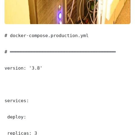
# docker-compose.production.yml

# ═══════════════════════════════════════

version: '3.8'

services:

 deploy:

 replicas: 3
