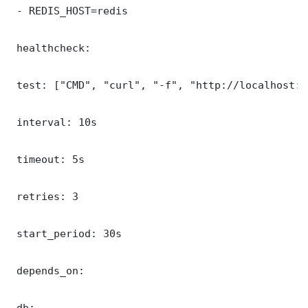
 - REDIS_HOST=redis

 healthcheck:

 test: ["CMD", "curl", "-f", "http://localhost:8
 interval: 10s

 timeout: 5s

 retries: 3

 start_period: 30s

 depends_on:

 db:
