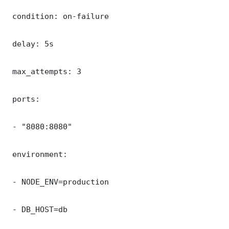
 condition: on-failure

 delay: 5s

 max_attempts: 3

 ports:

 - "8080:8080"

 environment:

 - NODE_ENV=production

 - DB_HOST=db
