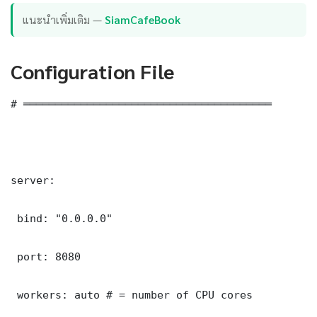
แนะนำเพิ่มเติม —
SiamCafeBook
Configuration File
# ═══════════════════════════════════════

server:

 bind: "0.0.0.0"

 port: 8080

 workers: auto # = number of CPU cores
