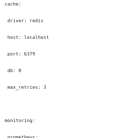
cache:

 driver: redis

 host: localhost

 port: 6379

 db: 0

 max_retries: 3

monitoring:

 prometheus:
