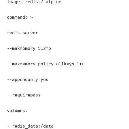
 image: redis:7-alpine

 command: >

 redis-server

 --maxmemory 512mb

 --maxmemory-policy allkeys-lru

 --appendonly yes

 --requirepass 

 volumes:

 - redis_data:/data
