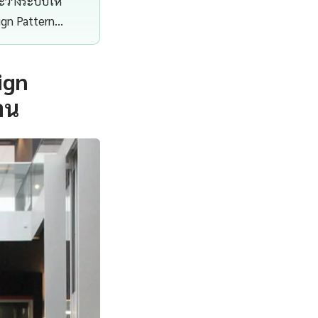
ละวางระบบให้
ign Pattern…
ign
าน