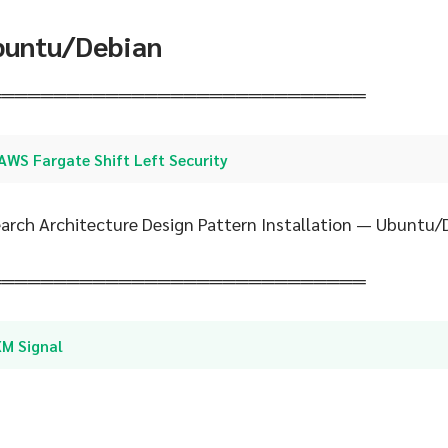
Ubuntu/Debian
═════════════════════════════
AWS Fargate Shift Left Security
rch Architecture Design Pattern Installation — Ubuntu/
═════════════════════════════
XM Signal