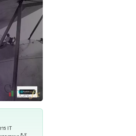
การ IT