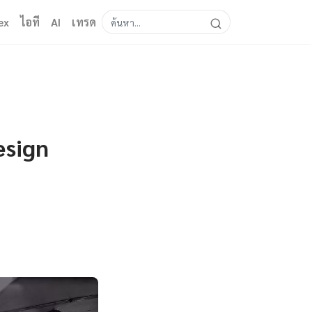
ex
ไอที
AI
เทรด
esign