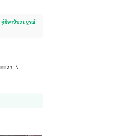
คู่มือฉบับสมบูรณ์
ommon \