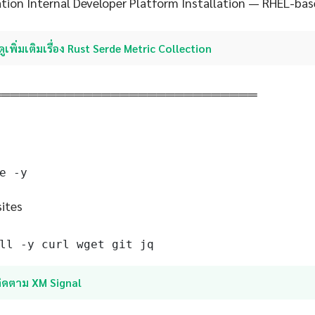
ion Internal Developer Platform Installation — RHEL-ba
ดูเพิ่มเติมเรื่อง Rust Serde Metric Collection
═════════════════════════════
e -y
sites
ll -y curl wget git jq
ติดตาม XM Signal