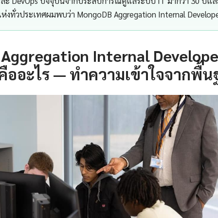
 และ DevOps ปัจจุบันจากประสบการณ์ดูแลระบบ IT มากว่า 30 ปีแ
 แห่งทั่วประเทศผมพบว่า MongoDB Aggregation Internal Develop
Aggregation Internal Develope
คืออะไร — ทำความเข้าใจจากพื้น