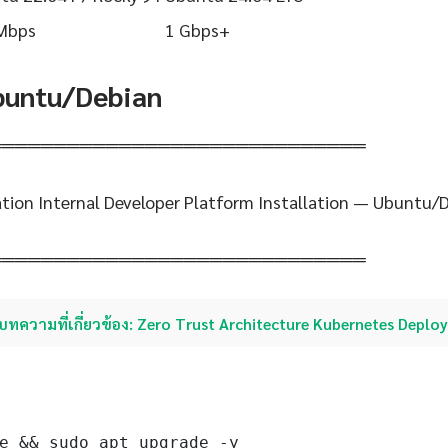
Mbps
1 Gbps+
Ubuntu/Debian
═════════════════════════════
ion Internal Developer Platform Installation — Ubuntu/
═════════════════════════════
บทความที่เกี่ยวข้อง: Zero Trust Architecture Kubernetes Depl
e && sudo apt upgrade -y