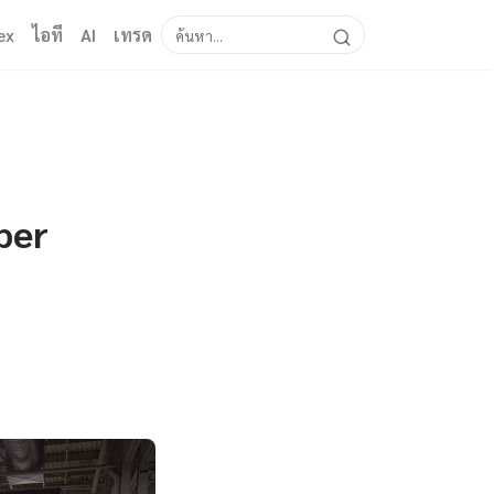
ex
ไอที
AI
เทรด
per